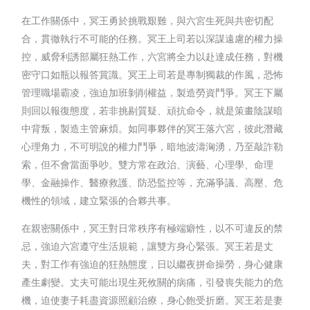
在工作關係中，冥王勇於挑戰艱難，與六宮生死與共密切配
合，貫徹執行不可能的任務。冥王上司若以深謀遠慮的權力操
控，威脅利誘部屬狂熱工作，六宮將全力以赴達成任務，對機
密守口如瓶以報答賞識。冥王上司若是專制獨裁的作風，恐怖
管理職場霸凌，強迫加班剝削權益，製造勞資鬥爭。冥王下屬
則回以報復態度，若非挑剔質疑、頑抗命令，就是策畫陰謀暗
中背叛，製造主管麻煩。如同事夥伴的冥王落六宮，彼此潛藏
心理角力，不可明說的權力鬥爭，暗地波濤洶湧，乃至敲詐勒
索，但不會當面爭吵。雙方常在政治、演藝、心理學、命理
學、金融操作、醫療救護、防恐監控等，充滿爭議、高壓、危
機性的領域，建立緊張的合夥共事。
在親密關係中，冥王對日常秩序有極端癖性，以不可違反的禁
忌，強迫六宮遵守生活規範，讓雙方身心緊張。冥王若是丈
夫，對工作有強迫的狂熱態度，日以繼夜拼命操勞，身心健康
產生劇變。丈夫可能出現生死攸關的病痛，引發喪失能力的危
機，迫使妻子耗盡資源照顧治療，身心飽受折磨。冥王若是妻