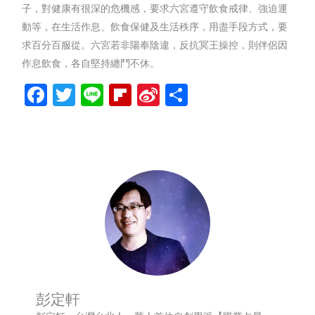
子，對健康有很深的危機感，要求六宮遵守飲食戒律、強迫運
動等，在生活作息、飲食保健及生活秩序，用盡手段方式，要
求百分百服從。六宮若非陽奉陰違，反抗冥王操控，則伴侶因
作息飲食，各自堅持纏鬥不休。
Facebook
Twitter
Line
Flipboard
Sina
分
Weibo
享
彭定軒