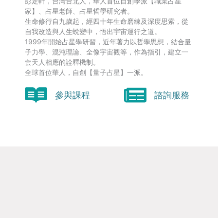
彭定軒，台灣台北人，華人首位自創學派【職業占星
家】、占星老師、占星哲學研究者。
生命修行自九歲起，經四十年生命磨練及深度思索，從
自我改造與人生蛻變中，悟出宇宙運行之道。
1999年開始占星學研習，近年著力以哲學思想，結合量
子力學、混沌理論、全像宇宙觀等，作為指引，建立一
套天人相應的詮釋機制。
全球首位華人，自創【量子占星】一派。
參與課程
諮詢服務