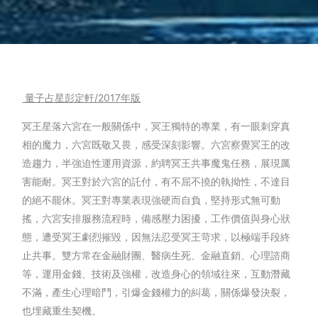
量子占星彭定軒/2017年版
冥王星落六宮在一般關係中，冥王獨特的專業，有一眼刺穿真
相的魔力，六宮既敬又畏，感受深刻影響。六宮察覺冥王的改
造趨力，半強迫性運用資源，約聘冥王共事魔鬼任務，展現厲
害能耐。冥王對於六宮的託付，有不屈不撓的執拗性，不達目
的絕不罷休。冥王對專業表現強硬而自負，堅持形式無可動
搖，六宮安排服務流程時，備感壓力困擾，工作價值與身心狀
態，遭受冥王劇烈摧毀，因無法忍受冥王苛求，以極端手段終
止共事。雙方常在金融財團、醫病生死、金融直銷、心理諮商
等，運用金錢、技術及強權，改造身心的領域往來，互動潛藏
不滿，產生心理暗鬥，引爆金錢權力的糾葛，關係爆發決裂，
也埋藏重生契機。