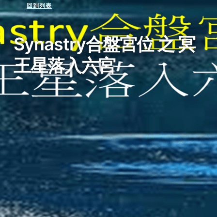
回到列表
Synastry合盤宮位 之 冥
王星落入六宮