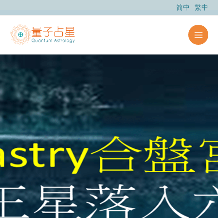
跳
简中
繁中
至
主
要
內
容