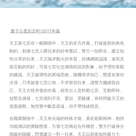
量子占星彭定軒/2017年版
天王落七宮在一般關係中，天王的非凡作風，打破族群的角色
制約，刺激七宮人際往來的好奇嘗試，雙方一拍即合，建立知
性分享的往來，天王隔岸觀火的本質，彷彿網路認識，進而見
面互動的同好，可當七宮社交感情的諮詢對象，給予理性客觀
的建議。天王破壞性的異端思維，隨機尋求知己，態度友善但
冷漠，只求啟發七宮心智，不求密切往來，讓雙方繼續當自
己。天王古怪突發的作風，經常出人意料戳七宮、互動即時、
短暫且偶發，七宮感到不安、驚訝、受騷擾，有時閃躲天王的
當面挑戰，無預警中斷及疏遠，但不帶情緒恨意。
在職業關係中，天王有尖端的特殊才能，基於創新精神，抱持
功能測試的實驗態度，引發七宮興起合作構想，雙方打破身分
階級的隔閡，閃電建立一對一往來。天王以前衛知性吸引七