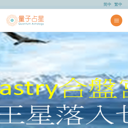
跳
简中
繁中
至
主
要
內
容