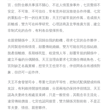
宮，但對合夥共事漠不關心、不近人情置身事外，七宮覺得不
安定、不可靠、不可信任，常有意外狀況致使合作停擺。七宮
的重點在一對一的往來互動，天王打破常規的作風，造成很大
距離感，雙方可在科學研究、心理諮商及玄學推廣方面，建立
非制式化的合作，有利各自發揮所長。
在親密關係中，天王回歸自我的動機，尋求七宮的合作夥伴，
共同製造特殊情境，顛覆傳統婚姻。雙方可能在同志假結婚、
脫產假離婚、長期移民監、租賃情人等，顛覆常規的關係中，
建立不倫的分偶關係。天王沒理由要求七宮擔任傳統角色，七
宮則缺乏名義實權，想管天王也管不住，伴侶間各自有感情對
象，但仍可一起作伴。
天王不會發號司令，尊重七宮的平等性，把制式配偶變成特殊
友誼，有利維持開放性婚姻，分居兩地仍保持伴侶情誼。天王
認為夫妻終生相處並束縛，只是一般世俗，其觀念非主流化，
違背傳統價值，七宮也認同接受，雙方關係另類前衛，不是正
常夫妻、情侶、親密夥伴。