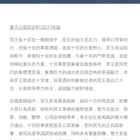
量子占星彭定軒/2017年版
冥王落十宮在一般關係中，冥王的強大意志力，運用心理掌控
力，挖掘十宮的事業潛能，改造十宮的社會野心。冥王有深刻
洞察力，察覺到十宮的生涯危機，引爆十宮的鬥爭意識，並提
供轉化重生的方案，十宮事業形象被迫脫胎換骨。冥王是同世
代的集體潛意識，象徵巨大的成功意志與恐怖的爭議驅力，本
命冥王星就在十宮者，容易遇到年齡相近者的冥王落自己十
宮，社會競爭壓力特大，成就驅力相對增強。
在職業關係中，冥王具有厲害能耐，操控十宮利用資源，影響
大眾行為意願，朝有利冥王掌權的趨勢發展，雙方在政治、商
業、演藝、醫學、心理及神秘學界，有左右社會風氣的重大權
力連結。十宮的事業態度及公眾形象，受到冥王的正負面影
響，展現高度爭議跟毀滅危機，同時具有重建契機。雙方若是