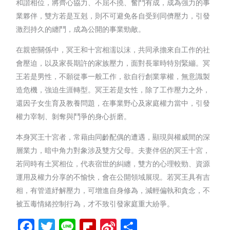
和諧相位，將齊心協力、不屈不撓、奮鬥有成，成為強力的事
業夥伴，雙方若是互剋，則不可避免各自受到同儕壓力，引發
激烈持久的纏鬥，成為公開的事業勁敵。
在親密關係中，冥王和十宮相濡以沫，共同承擔來自工作的社
會壓迫，以及家長期許的家族壓力，面對長輩時特別緊繃。冥
王若是男性，不願從事一般工作，欲自行創業掌權，無意識製
造危機，強迫生涯轉型。冥王若是女性，除了工作壓力之外，
還因子女生育及教養問題，在事業野心及家庭權力當中，引發
權力宰制、剝奪與鬥爭的身心折磨。
本身冥王十宮者，常藉由同齡配偶的遭遇，顯現與權威間的深
層業力，暗中角力對象涉及雙方父母。夫妻伴侶的冥王十宮，
若同時有土冥相位，代表宿世的糾纏，雙方的心理較勁、資源
運用及權力分享的不愉快，會在公開領域展現。若冥王具有吉
相，有管道紓解壓力，可增進自身修為，減輕偏執和貪念，不
被五毒情緒控制行為，才不致引發家庭重大紛爭。
Facebook
Twitter
Line
Flipboard
Sina
分