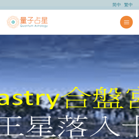
跳
简中
繁中
至
主
要
內
容