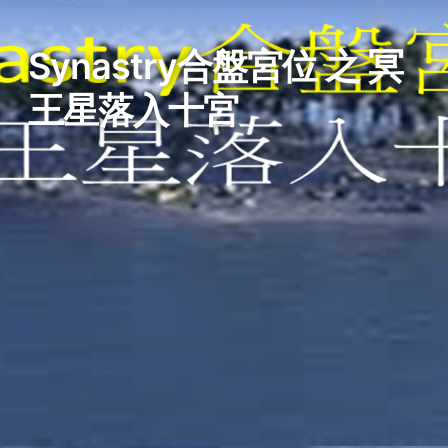
Synastry合盤宮位 之 冥
王星落入十宮