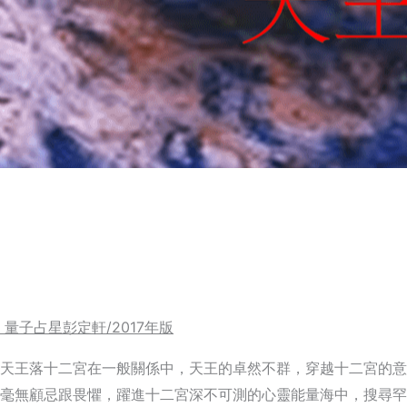
量子占星彭定軒/2017年版
天王落十二宮在一般關係中，天王的卓然不群，穿越十二宮的意
毫無顧忌跟畏懼，躍進十二宮深不可測的心靈能量海中，搜尋罕