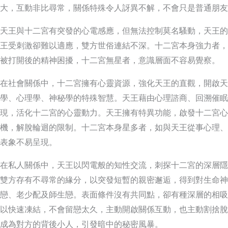
大，互動非比尋常，關係特殊令人訝異不解，不會只是普通朋友
天王與十二宮有突發的心電感應，但無法控制莫名騷動，天王的
王受刺激卻難以適應，雙方世俗連結不深。十二宮本身強力者，
被打開後的精神困擾，十二宮無星者，意識層面不容易覺察。
在社會關係中，十二宮擁有心靈資源，強化天王的直觀，開啟天
學、心理學、神秘學的特殊智慧。天王藉由心理諮商、回溯催眠
現，活化十二宮的心靈動力。天王擁有特異功能，啟發十二宮心
機，解脫輪迴的限制。十二宮本身星多者，如與天王從事心理、
表象不易呈現。
在私人關係中，天王以閃電般的知性交流，刺探十二宮的深層隱
雙方存有不尋常的緣分，以突發短暫的親密邂逅，得到對生命神
戀、老少配及師生戀。表面條件沒有共同點，卻有種深層的相吸
以快速凍結，不會留戀太久，主動開啟關係互動，也主動割捨脫
成為對方的背後小人，引發暗中的秘密風暴。