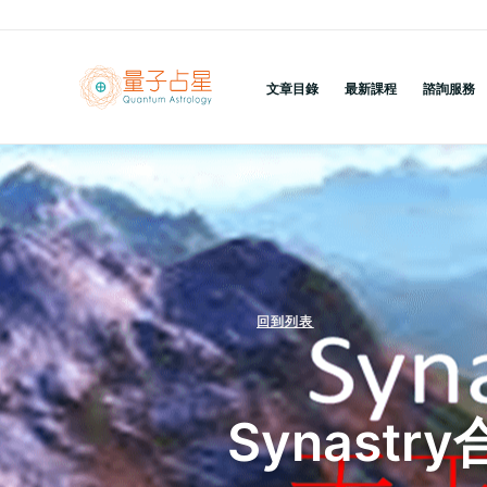
跳
至
主
文章目錄
最新課程
諮詢服務
要
內
容
回到列表
Synast