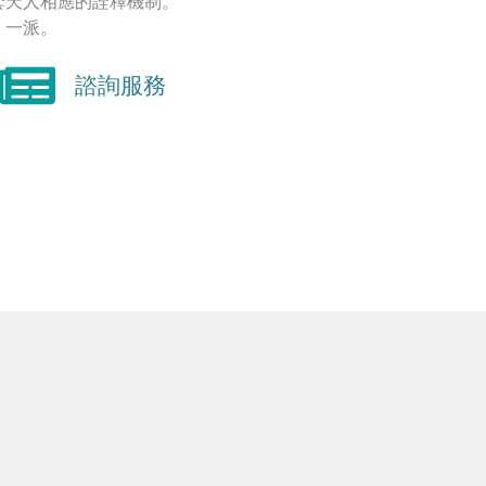
套天人相應的詮釋機制。
】一派。
諮詢服務