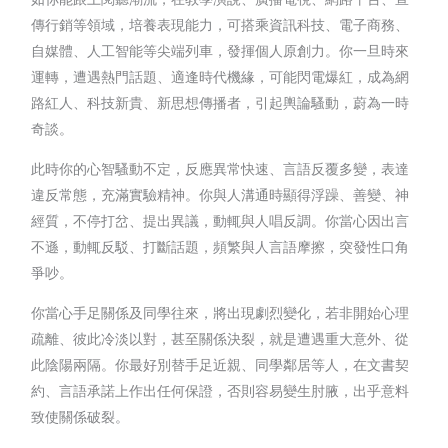
傳行銷等領域，培養表現能力，可搭乘資訊科技、電子商務、
自媒體、人工智能等尖端列車，發揮個人原創力。你一旦時來
運轉，遭遇熱門話題、適逢時代機緣，可能閃電爆紅，成為網
路紅人、科技新貴、新思想傳播者，引起輿論騷動，蔚為一時
奇談。
此時你的心智騷動不定，反應異常快速、言語反覆多變，表達
違反常態，充滿實驗精神。你與人溝通時顯得浮躁、善變、神
經質，不停打岔、提出異議，動輒與人唱反調。你當心因出言
不遜，動輒反駁、打斷話題，頻繁與人言語摩擦，突發性口角
爭吵。
你當心手足關係及同學往來，將出現劇烈變化，若非開始心理
疏離、彼此冷淡以對，甚至關係決裂，就是遭遇重大意外、從
此陰陽兩隔。你最好別替手足近親、同學鄰居等人，在文書契
約、言語承諾上作出任何保證，否則容易變生肘腋，出乎意料
致使關係破裂。