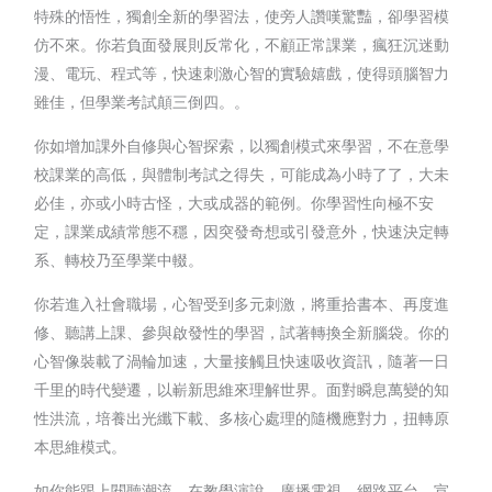
特殊的悟性，獨創全新的學習法，使旁人讚嘆驚豔，卻學習模
仿不來。你若負面發展則反常化，不顧正常課業，瘋狂沉迷動
漫、電玩、程式等，快速刺激心智的實驗嬉戲，使得頭腦智力
雖佳，但學業考試顛三倒四。。
你如增加課外自修與心智探索，以獨創模式來學習，不在意學
校課業的高低，與體制考試之得失，可能成為小時了了，大未
必佳，亦或小時古怪，大或成器的範例。你學習性向極不安
定，課業成績常態不穩，因突發奇想或引發意外，快速決定轉
系、轉校乃至學業中輟。
你若進入社會職場，心智受到多元刺激，將重拾書本、再度進
修、聽講上課、參與啟發性的學習，試著轉換全新腦袋。你的
心智像裝載了渦輪加速，大量接觸且快速吸收資訊，隨著一日
千里的時代變遷，以嶄新思維來理解世界。面對瞬息萬變的知
性洪流，培養出光纖下載、多核心處理的隨機應對力，扭轉原
本思維模式。
如你能跟上閱聽潮流，在教學演說、廣播電視、網路平台、宣