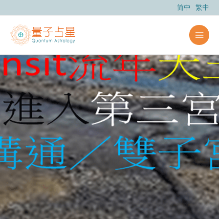
跳
简中
繁中
至
主
要
內
容