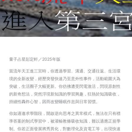
量子占星彭定軒／2025年版
當流年天王進三宮時，你透過學習、溝通、交通往返、生活環
境的全新改變，經歷突發快速乃至意外性事件，活動範圍大為
突破，生活圈子大幅更新。你彷彿遭受閃電激活，閃現原創性
的新奇想法，突然浮現新知識的學習興趣，狂熱於知識吸收，
持續性轟炸心智，因而改變睡眠作息與日常習慣。
你如適逢求學階段，開啟逆向思考之異常模式，無法在只有標
準答案的制式學習中，被灌輸教條吸收知識，難以適應正規學
制。你若正面發展將秀異化，對數理化及資電工等，出現快速