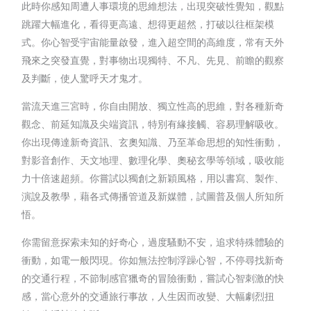
此時你感知周遭人事環境的思維想法，出現突破性覺知，觀點
跳躍大幅進化，看得更高遠、想得更超然，打破以往框架模
式。你心智受宇宙能量啟發，進入超空間的高維度，常有天外
飛來之突發直覺，對事物出現獨特、不凡、先見、前瞻的觀察
及判斷，使人驚呼天才鬼才。
當流天進三宮時，你自由開放、獨立性高的思維，對各種新奇
觀念、前延知識及尖端資訊，特別有緣接觸、容易理解吸收。
你出現傳達新奇資訊、玄奧知識、乃至革命思想的知性衝動，
對影音創作、天文地理、數理化學、奧秘玄學等領域，吸收能
力十倍速超頻。你嘗試以獨創之新穎風格，用以書寫、製作、
演說及教學，藉各式傳播管道及新媒體，試圖普及個人所知所
悟。
你需留意探索未知的好奇心，過度騷動不安，追求特殊體驗的
衝動，如電一般閃現。你如無法控制浮躁心智，不停尋找新奇
的交通行程，不節制感官獵奇的冒險衝動，嘗試心智刺激的快
感，當心意外的交通旅行事故，人生因而改變、大幅劇烈扭