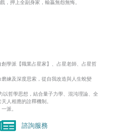
戲，押上全副身家，輸贏無怨無悔。
自創學派【職業占星家】、占星老師、占星哲
命磨練及深度思索，從自我改造與人生蛻變
著力以哲學思想，結合量子力學、混沌理論、全
套天人相應的詮釋機制。
】一派。
諮詢服務