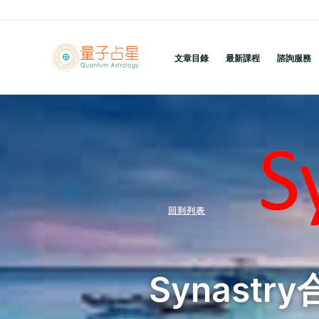
跳
至
主
文章目錄
最新課程
諮詢服務
要
內
容
回到列表
Synast