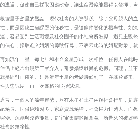
的遭遇，促使自己採取因應改變，讓生命潛藏能量得以發揮，今
根據量子占星的觀點，現代社會的人際關係，除了父母親人的血
性，而是因應生命課題的任務性，是隨條件變化的機率性。如流
運，容易受到生活環境及社交圈子的小社會所鼓勵，遇見主觀條
的信心，採取進入婚姻的勇敢行爲，不表示此時的婚配對象，就
再如流年土星，每七年和本命金星形成一次相位，任何人在此時
伴侶上經常出現第三者介入，引發婚姻離異的危機。同理，並不
就是絕對正確的。只是流年土星的考驗時候到了，在基於審美、
性與忠誠度，再一次嚴格的取捨試煉。
通常，一個人的流年運勢，只有木星和土星兩顆社會行星，是遵
紀越長、世俗經驗越多，家庭資源越增，社會權力也越大。而象
突變、沉溺與改造能量，是宇宙集體的超意識，所帶來的破壞轉
社會的規範性。