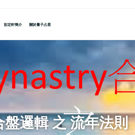
彭定軒簡介
關於量子占星
ry合盤邏輯 之 流年法則