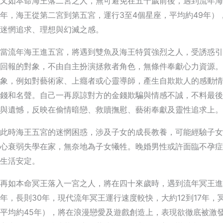
又如本命海王落二宮之人，無可避免在五十歲前後，遇到流年海
年，海王從第二宮到第五宮，運行3至4個星座，平均約49年
迷惘追求、理想與幻滅之感。
當流年海王進五宮，將遇到雙魚及海王特質強烈之人，受誘惑引
回報的對象，不由自主扮演拯救者角色，無條件奉獻心力資源。
象，例如對藝術家、上癮者或心靈導師，產生自欺欺人的感動情
錢和名聲。自己一再原諒對方的金錢欺騙與情感不誠，不料最後
與遺憾，反映在偷情暗戀、救贖撫慰、藝術奉獻及靈性追求上。
此時海王五宮的迷惘困惑，涉及子女的成長教養，可能經驗子女
心衰弱失學在家，無奈地為子女犧牲。晚婚男性或許面臨不孕症
生活安定。
再如本命冥王落入一宮之人，將在四十來歲時，遇到流年冥王進
年，長則30年，現代流年冥王運行速度較快，大約12到17年，冥
平均約45年），將在浪漫戀愛及遊戲創造上，表現欲徹底被激