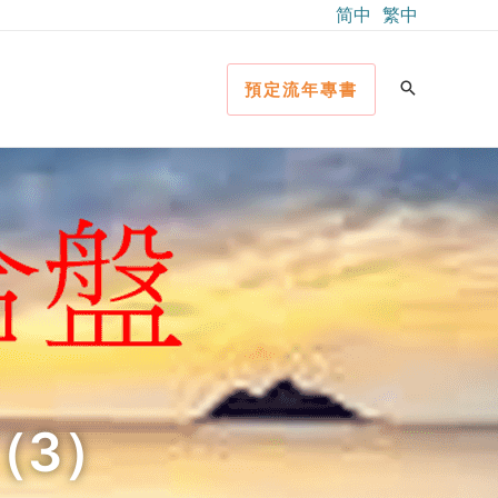
简中
繁中
預定流年專書
（3）