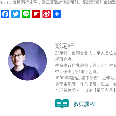
心力，發揮獨特才華，瘋狂著迷於休閒嗜好、浪漫戀愛和金錢遊
Facebook
Twitter
Line
Flipboard
Sina
分
Weibo
享
彭定軒
彭定軒，台灣台北人，華人首位
學研究者。
生命修行自九歲起，經四十年生
中，悟出宇宙運行之道。
1999年開始占星學研習，近年
像宇宙觀等，作為指引，建立一
全球首位華人，自創【量子占星
參與課程