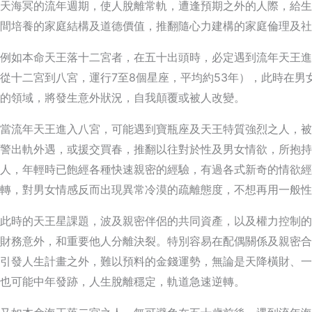
天海冥的流年週期，使人脫離常軌，遭逢預期之外的人際，給生
間培養的家庭結構及道德價值，推翻隨心力建構的家庭倫理及社
例如本命天王落十二宮者，在五十出頭時，必定遇到流年天王進
從十二宮到八宮，運行7至8個星座，平均約53年），此時在
的領域，將發生意外狀況，自我顛覆或被人改變。
當流年天王進入八宮，可能遇到寶瓶座及天王特質強烈之人，被
警出軌外遇，或援交買春，推翻以往對於性及男女情欲，所抱持
人，年輕時已飽經各種快速親密的經驗，有過各式新奇的情欲經
轉，對男女情感反而出現異常冷漠的疏離態度，不想再用一般性
此時的天王星課題，波及親密伴侶的共同資產，以及權力控制的
財務意外，和重要他人分離決裂。特別容易在配偶關係及親密合
引發人生計畫之外，難以預料的金錢運勢，無論是天降橫財、一
也可能中年發跡，人生脫離穩定，軌道急速逆轉。