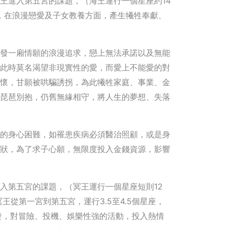
王進入第五宮的課題，（海王運行一個星座約14
），在浪漫戀愛及子女教養方面，產生犧牲奉獻、
發一廂情願的浪漫追求，戀上無法承諾以及無能
此時莫名渴望非現實性的愛，而愛上不能愛的對
懷，甘願被哄騙誘拐，為此犧牲家庭、事業、金
琵琶別抱，仍舊無緣相守，將人生的夢想、失落
的身心困難，如罹患疾病必須醫治照顧，或是身
狀，為了求子心願，無限度投入金錢資源，影響
入第五宮的課題，（冥王運行一個星座短則12
王從第一宮到第五宮，運行3.5至4.5個星座，
發，對冒險、投機、娛樂性強的活動，投入熱情