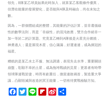
領先，B隊某乙球員如果此時加入，就算某乙客觀條件優異，
但潛在能量的發展變化，是否能與A隊及時融合，尚在未知之
數。
因為，一群個體組成的整體，其能量的評估計算，並非遵循線
性的數學法則，而是「非線性」的混沌效應，雙方合作絕非一
加一等於二的計算題。究竟某乙轉到A隊後是火星充分燃燒，
神勇過人；還是展現木星，信心滿滿，好運連連，成為摘冠的
福星。
糟糕的是某乙水土不服、無法調適，表現失去水準，重要關頭
崩盤，彰顯不幸的土星，成為拖垮戰績的災星；更甚者有時帶
領球隊連戰皆捷，時而有虧重任，擔當連敗禍首，製造重大爭
議，凸顯毀滅與改造的冥王能量，一切有待實戰檢驗方知。
Facebook
Twitter
Line
Flipboard
Sina
分
Weibo
享