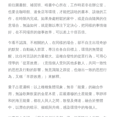
前往圖書館、補習班、啃書中心所在，工作時若非在辦公室，
也要去咖啡館、速食店等環境，才能把該唸的書本、該做的工
作，在時限內完成。如果身處輕鬆的家中，或是自由隨興的任
意場合，無論如何，就是難以專注下定決心，把同樣的事情做
好，在不同場所的做事效率，可以差上十倍百倍。
乍看不認識、不相關的人，在同樣的場合，卻不自主出現奇妙
的默契，自動融入群眾，專注在各自目標上，環境的無聲提
醒，比任何言語的力量都大。這種自發性的從眾行為，可用心
理學的「從眾效應」（意指個人受到其他多數人，共同一致性
的思想及行動的影響，無意識隨之跟從，也做出一致的思想行
為，又稱「羊群效應」）來解釋。
量子占星邏輯：以上種種集體現象，無非「能量」的融合作
用，無論歌舞飲宴的金星木星，莊嚴肅穆的土星能量，寧靜祥
和的海王能量，都在人與人之間，散發及傳達，融合於整體
中，以潛在的暗示、催眠與共鳴，感染環境中的每個人。