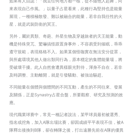
如果有人自認：「我去任何地方都一樣，從不隨他人起舞，向
來表現自己作風。」以量子占星看來，此種行為堅持也是能量
展現，一種積極散發、難以被融合的能量，若非自我任性的火
星，就是武裝防衛的冥王。
另外，屬於異類、奇葩、外星生物及穿越旅者的天王能量，動
機是特殊突兀、驚嚇搞怪跟置身事外，不容易受到催眠，乖乖
遵守規範，表現格格不入。如果某個怪咖實在無法安分從眾，
與所處環境其他人做出類同行為，原本穩定的集體能量場，將
受破壞干擾。此人自然會遭異樣眼光對待，渾身不自在，若非
及時調整、主動離開，就是引發騷動、被強迫驅趕。
不同能量在個體與個體間的不同互動，產生的不同往來、發展
及關係，正是Synastry占星合盤，所要觀察、研究及預測的效
應。
現代職業球賽中，常見一種記者說法，某甲球員最初被選秀、
指名或挖角，加入A隊出場比賽，卻因成績平平表現不佳，被A
隊釋出後換到B隊，卻在轉隊之後，打出遠勝先前在A隊的優異