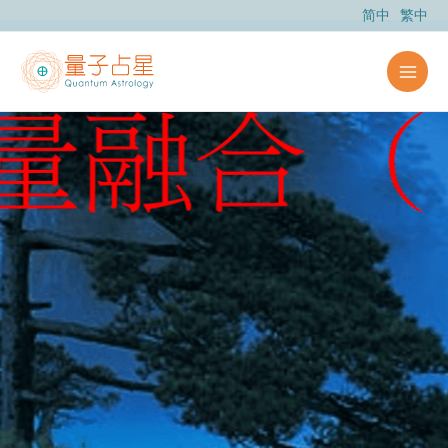
跳
简中
繁中
至
主
要
內
容