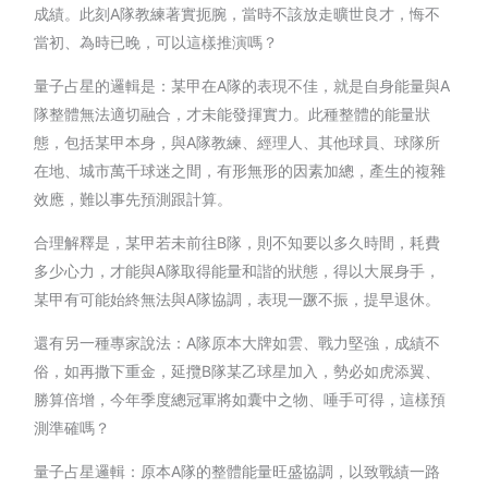
成績。此刻A隊教練著實扼腕，當時不該放走曠世良才，悔不
當初、為時已晚，可以這樣推演嗎？
量子占星的邏輯是：某甲在A隊的表現不佳，就是自身能量與A
隊整體無法適切融合，才未能發揮實力。此種整體的能量狀
態，包括某甲本身，與A隊教練、經理人、其他球員、球隊所
在地、城市萬千球迷之間，有形無形的因素加總，產生的複雜
效應，難以事先預測跟計算。
合理解釋是，某甲若未前往B隊，則不知要以多久時間，耗費
多少心力，才能與A隊取得能量和諧的狀態，得以大展身手，
某甲有可能始終無法與A隊協調，表現一蹶不振，提早退休。
還有另一種專家說法：A隊原本大牌如雲、戰力堅強，成績不
俗，如再撒下重金，延攬B隊某乙球星加入，勢必如虎添翼、
勝算倍增，今年季度總冠軍將如囊中之物、唾手可得，這樣預
測準確嗎？
量子占星邏輯：原本A隊的整體能量旺盛協調，以致戰績一路