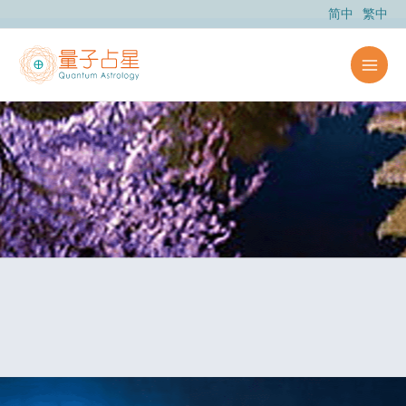
跳
简中
繁中
至
主
要
內
容