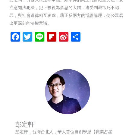
注意知法犯法，犯下被視為禁忌的大錯，遭受制裁卻死不認
罪，與社會道德相互凌虐，藉正反兩方的辯證論理，使公眾磨
出更深刻的法權意識。
Facebook
Twitter
Line
Flipboard
Sina
分
Weibo
享
彭定軒
彭定軒，台灣台北人，華人首位自創學派【職業占星