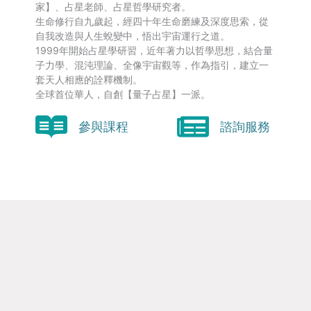
家】、占星老師、占星哲學研究者。
生命修行自九歲起，經四十年生命磨練及深度思索，從
自我改造與人生蛻變中，悟出宇宙運行之道。
1999年開始占星學研習，近年著力以哲學思想，結合量
子力學、混沌理論、全像宇宙觀等，作為指引，建立一
套天人相應的詮釋機制。
全球首位華人，自創【量子占星】一派。
參與課程
諮詢服務