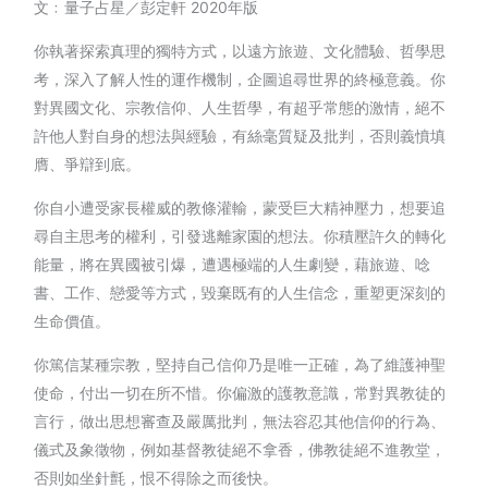
文﹕量子占星／彭定軒
2020
年版
你執著探索真理的獨特方式，以遠方旅遊、文化體驗、哲學思
考，深入了解人性的運作機制，企圖追尋世界的終極意義。你
對異國文化、宗教信仰、人生哲學，有超乎常態的激情，絕不
許他人對自身的想法與經驗，有絲毫質疑及批判，否則義憤填
膺、爭辯到底。
你自小遭受家長權威的教條灌輸，蒙受巨大精神壓力，想要追
尋自主思考的權利，引發逃離家園的想法。你積壓許久的轉化
能量，將在異國被引爆，遭遇極端的人生劇變，藉旅遊、唸
書、工作、戀愛等方式，毀棄既有的人生信念，重塑更深刻的
生命價值。
你篤信某種宗教，堅持自己信仰乃是唯一正確，為了維護神聖
使命，付出一切在所不惜。你偏激的護教意識，常對異教徒的
言行，做出思想審查及嚴厲批判，無法容忍其他信仰的行為、
儀式及象徵物，例如基督教徒絕不拿香，佛教徒絕不進教堂，
否則如坐針氈，恨不得除之而後快。