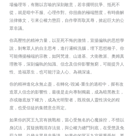
場倫理等，有難以言喻的深刻敵意，若非擺明抗爭、抵死不
從，就是暗中不服、心理作對。你扭曲的極端態度，有時曲解
法律條文，引來公權力懲罰，自作孽而取其辱，掀起巨大的公
眾非議。
你高壓性的精神力量，以至死不悔的激情，宣揚偏執的思想學
說，剝奪眾人的自主思考，進行邏輯洗腦，埋下思想種子。你
可能傳揚極端的宗教，如阿梵達、山達基、大衛教派、奧姆真
理教等，深刻偏執的知識、信念及信仰影響無窮，可能提升人
性、造福眾生，也可能汙染人心、為禍深遠。
你的精神進化永無止盡，在轉化-毀滅-重生的過程中，握有改
造眾人信念的影響性，最後是走向專制獨裁，成為暗黑教主，
亦或徹底放下權力，成為光明聖者，既視個人靈性演化的程
度，也受信徒的集體意念而定。
如果你的冥王九宮有挑戰相，當心受無名的心魔操控，不惜以
身試法，質疑挑戰現存法規，與公權力纏鬥到底，在受懲及免
罰之間，引發大眾是非爭議。如果你的冥王九宮嚴重受剋，要