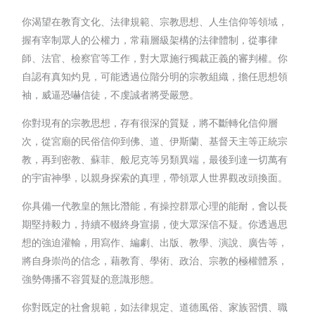
你渴望在教育文化、法律規範、宗教思想、人生信仰等領域，
握有宰制眾人的公權力，常藉層級架構的法律體制，從事律
師、法官、檢察官等工作，對大眾施行獨裁正義的審判權。你
自認有真知灼見，可能透過位階分明的宗教組織，擔任思想領
袖，威逼恐嚇信徒，不虔誠者將受嚴懲。
你對現有的宗教思想，存有很深的質疑，將不斷轉化信仰層
次，從宮廟的民俗信仰到佛、道、伊斯蘭、基督天主等正統宗
教，再到密教、蘇菲、般尼克等另類異端，最後到達一切萬有
的宇宙神學，以親身探索的真理，帶領眾人世界觀改頭換面。
你具備一代教皇的無比潛能，有操控群眾心理的能耐，會以長
期堅持毅力，持續不輟終身宣揚，使大眾深信不疑。你透過思
想的強迫灌輸，用寫作、編劇、出版、教學、演說、廣告等，
將自身崇尚的信念，藉教育、學術、政治、宗教的極權體系，
強勢傳播不容質疑的意識形態。
你對既定的社會規範，如法律規定、道德風俗、家族習慣、職