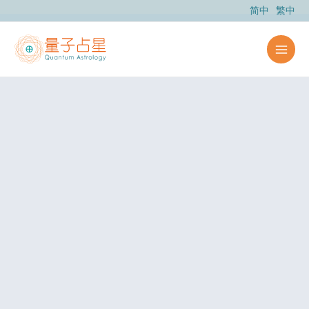
跳
简中
繁中
至
主
要
內
容