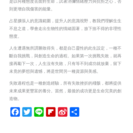
是以何種態度去面對生命，試著消彌情緒壓力與抗拒之心，否
則更增自我傷害的能量。
占星擴張人的意識範圍，提升人的意識視野，教我們理解生生
不息之道，學會走出生物性的情緒固著，放下捨不得的非理性
態度。
人生遭遇無所謂勝敗得失，都是自己靈性的此生設定，一種不
斷自我挑戰，與創造生命的過程。如果第一次挑戰失敗，就再
接再勵下一次，人生沒有失敗，只有等不到成功就放棄，留下
未竟的夢想與遺憾，將是世間另一種資源與美感。
失敗過程也是一種創造經驗，所有失敗挫折的殘骸，都將提供
未來成果更豐富的養分。當然，最後的成功更是生命完美的創
造物。
Facebook
Twitter
Line
Flipboard
Sina
分
Weibo
享