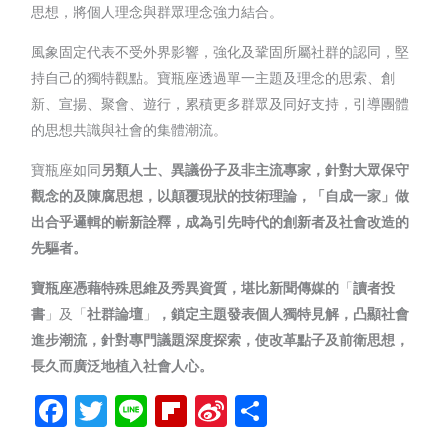
思想，將個人理念與群眾理念強力結合。
風象固定代表不受外界影響，強化及鞏固所屬社群的認同，堅
持自己的獨特觀點。寶瓶座透過單一主題及理念的思索、創
新、宣揚、聚會、遊行，累積更多群眾及同好支持，引導團體
的思想共識與社會的集體潮流。
寶瓶座如同
另類人士、異議份子及非主流專家，
針對大眾保守
觀念的及陳腐思想，以顛覆現狀的技術理論，「自成一家」做
出合乎邏輯的嶄新詮釋，成為引先時代的創新者及社會改造的
先驅者。
寶瓶座憑藉特殊思維及秀異資質，堪比新聞傳媒的
「
讀者投
書
」及「
社群論壇
」
，鎖定主題發表個人獨特見解，凸顯社會
進步潮流，針對專門議題深度探索，使改革點子及前衛思想，
長久而廣泛地植入社會人心。
Facebook
Twitter
Line
Flipboard
Sina
分
Weibo
享