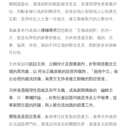
雜聞議題化，透過相對的觀點徵求意見，並運用理性來衡量評
估，判斷各種行為的利弊得失，促使自我心智跟他人心智產生
互動，並與特定人士進一步接洽，建立難被取代的人際合作。
風象基本代表個人
積極尋求
思想觀念「互補或相對」的另一
方，製造化學性的衝擊與整合。天秤座透過互動、徵詢、共
事、協商、伴侶，藉由不同立場的觀念意見，開創更多的策略
可行性。
天秤座如同
談話主持、公關仲介及競賽裁判，
針對兩造觀念立
場的異同處，以 符合正義規範的設想和徵詢，「超然中立」做
出合理的裁決評議，為雙方支持者建立順暢的對話管道 。
天秤座憑藉理性思維及和平主義，成為新聞傳媒的
「
編輯主
筆
」與「
專欄評論
」
，針對社會話題均衡思考及公平報導，從
事新聞主題的評議，與人際交流知識的篩選工作。
寶瓶座是固定星座
，象徵專注於更新的思索力，會將天秤座的
生活議題專門化，透過志同道合的團體社群，激盪多元的開放