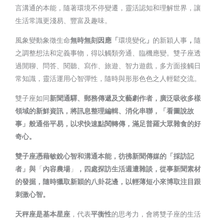
言溝通的本能，隨著環境不停變遷，靈活認知和理解世界，讓
生活常識更淺易、豐富及趣味。
風象變動象徵生命
無時無刻因應
「
環境變化
」
的新穎人事
，
隨
之調整想法和定義事物，得以觸類旁通、臨機應變。雙子座透
過閒聊、問答、閱聽、寫作、旅遊、智力遊戲，多方面接觸日
常知識，靈活運用心智彈性，隨時與形形色色之人輕鬆交流。
雙子座如同
新聞通驛、郵務傳遞及文藝劇作者，
廣泛吸收多樣
領域的新鮮資訊，將訊息整理編輯、消化串聯，「看圖說故
事」般通俗平易，以求快速點閱轉傳，滿足普羅大眾雜食的好
奇心。
雙子座憑藉敏銳心智和溝通本能，彷彿新聞傳媒的「採訪記
者」與
「
內容農場
」
，四處探訪生活週遭雜談，從事新聞素材
的發掘，隨時獵取新穎的八卦花邊，以輕薄短小來博取注目跟
刺激心智。
天秤座是基本星座
，代表
平衡性
的思考力，會將雙子座的生活