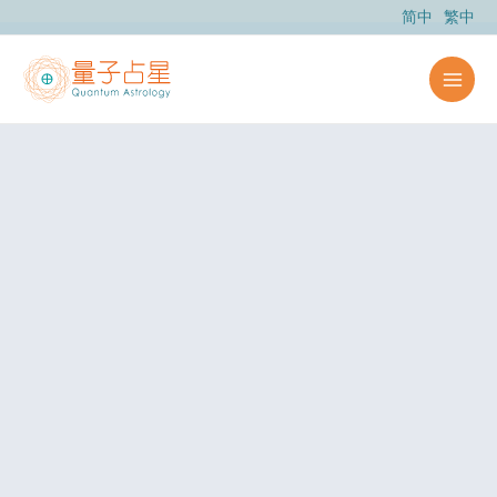
跳
简中
繁中
至
主
要
內
容