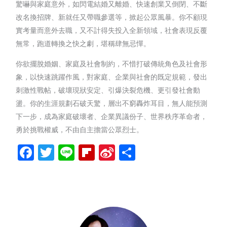
驚嚇與家庭意外，如閃電結婚又離婚、快速創業又倒閉、不斷
改名換招牌、新就任又帶職參選等，掀起公眾風暴。你不顧現
實考量而意外去職，又不計得失投入全新領域，社會表現反覆
無常，跑道轉換之快之劇，堪稱肆無忌憚。
你欲擺脫婚姻、家庭及社會制約，不惜打破傳統角色及社會形
象，以快速跳躍作風，對家庭、企業與社會的既定規範，發出
刺激性戰帖，破壞現狀安定、引爆決裂危機、更引發社會動
盪。你的生涯規劃石破天驚，層出不窮轟炸耳目，無人能預測
下一步，成為家庭破壞者、企業異議份子、世界秩序革命者，
勇於挑戰權威，不由自主擔當公眾烈士。
Facebook
Twitter
Line
Flipboard
Sina
分
Weibo
享