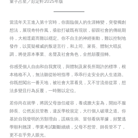
量子占星／彭定軒2025年版
當流年天王進入第十宮時，你面臨個人的生涯轉變，突發獨創
想法，展現奇特作風，亟欲打破既有現狀，卻跟社會的傳統期
待，大相逕庭而難以穩定。你不自主的神經衝動，難以控制地
發作，以質疑權威的叛逆言行，和上司、家長、體制大唱反
調，將使原本事業、名聲及社會角色，全然顛覆扭轉。
你感受個人自由和自我實現，與體制及家長所期許的標準，根
本格格不入，無法聽從吩咐指導，乖乖行走安全的人生道路。
你既想闖出一番天地，被社會大眾看見，又不甘流俗從眾，想
法多變且行為反覆，一時難以定位。
若你尚在就學，將因父母放任縱容，養成膽大妄為，開始不服
師長、公然反抗管教，違反學校規定，大行個人破壞之道。你
基於自我發明的另類理由，謊稱生病、冒領看病單據，頻繁逃
學順利翹課，學業考試斷斷續續，父母不想管、師長管不了，
更不在乎旁人眼光。