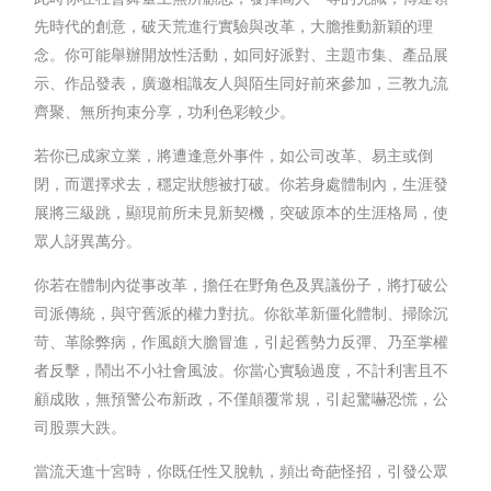
先時代的創意，破天荒進行實驗與改革，大膽推動新穎的理
念。你可能舉辦開放性活動，如同好派對、主題市集、產品展
示、作品發表，廣邀相識友人與陌生同好前來參加，三教九流
齊聚、無所拘束分享，功利色彩較少。
若你已成家立業，將遭逢意外事件，如公司改革、易主或倒
閉，而選擇求去，穩定狀態被打破。你若身處體制內，生涯發
展將三級跳，顯現前所未見新契機，突破原本的生涯格局，使
眾人訝異萬分。
你若在體制內從事改革，擔任在野角色及異議份子，將打破公
司派傳統，與守舊派的權力對抗。你欲革新僵化體制、掃除沉
苛、革除弊病，作風頗大膽冒進，引起舊勢力反彈、乃至掌權
者反擊，鬧出不小社會風波。你當心實驗過度，不計利害且不
顧成敗，無預警公布新政，不僅顛覆常規，引起驚嚇恐慌，公
司股票大跌。
當流天進十宮時，你既任性又脫軌，頻出奇葩怪招，引發公眾