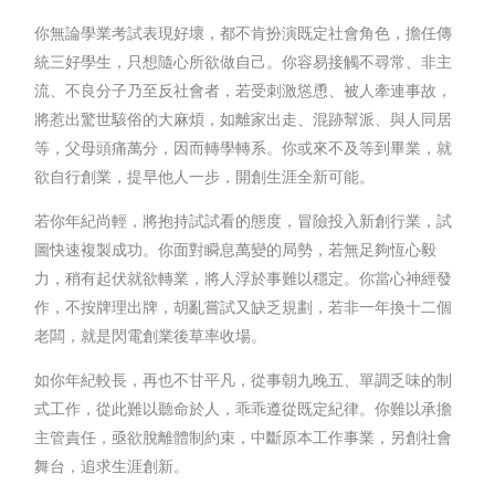
你無論學業考試表現好壞，都不肯扮演既定社會角色，擔任傳
統三好學生，只想隨心所欲做自己。你容易接觸不尋常、非主
流、不良分子乃至反社會者，若受刺激慫恿、被人牽連事故，
將惹出驚世駭俗的大麻煩，如離家出走、混跡幫派、與人同居
等，父母頭痛萬分，因而轉學轉系。你或來不及等到畢業，就
欲自行創業，提早他人一步，開創生涯全新可能。
若你年紀尚輕，將抱持試試看的態度，冒險投入新創行業，試
圖快速複製成功。你面對瞬息萬變的局勢，若無足夠恆心毅
力，稍有起伏就欲轉業，將人浮於事難以穩定。你當心神經發
作，不按牌理出牌，胡亂嘗試又缺乏規劃，若非一年換十二個
老闆，就是閃電創業後草率收場。
如你年紀較長，再也不甘平凡，從事朝九晚五、單調乏味的制
式工作，從此難以聽命於人，乖乖遵從既定紀律。你難以承擔
主管責任，亟欲脫離體制約束，中斷原本工作事業，另創社會
舞台，追求生涯創新。