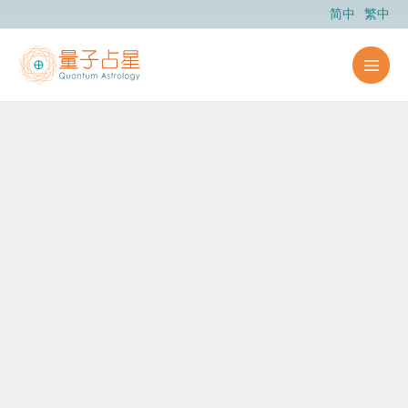
跳
简中
繁中
至
主
要
內
容