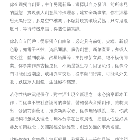
你企圖獨自創業，中年另闢新局，選擇以自身發明、前所未見
的型態，實現個人創意與特殊理念，建立全新事業。你生涯構
思天馬行空，多是空中樓閣，不願對現實環境妥協，只有鬼混
度日，等待時機來臨，得遇伯樂賞識。
你若自立門戶，從事獨立自由業，必定具有前衛、尖端、新穎
色彩，如電子科技、資訊通訊、廣告創意、新創產業，亦或人
道公益、體制改革、占星塔羅等，主打標新立異、絕不模仿同
業。你事業作風古怪逆反，不願遷就生存而因循流俗，從事冷
門可能創造潮流、成績異軍突起，從事熱門行業、可能意外失
敗，跌破眾人眼鏡，生涯極不穩定。
若你性格較沉穩保守，對生涯出現全新理念，未必捨棄原本工
作，而從事不被社會認可的事情。譬如發表音樂創作、戲劇演
出、發揚前衛藝術，推廣新興宗教、從事無給職義工等。你試
圖把獨特創意及理念，無私分享在公眾展現，把個人性愛好興
趣及前衛觀念，另闢蹊徑公開經營，創造另類的事業名聲。
此時你在社會舞臺上無所顧忌，發揮高人一等的見識，傳達領