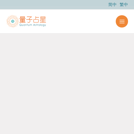
跳
简中
繁中
至
主
要
內
容