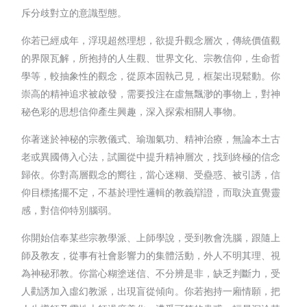
斥分歧對立的意識型態。
你若已經成年，浮現超然理想，欲提升觀念層次，傳統價值觀
的界限瓦解，所抱持的人生觀、世界文化、宗教信仰，生命哲
學等，較抽象性的觀念，從原本固執己見，框架出現鬆動。你
崇高的精神追求被啟發，需要投注在虛無飄渺的事物上，對神
秘色彩的思想信仰產生興趣，深入探索相關人事物。
你著迷於神秘的宗教儀式、瑜珈氣功、精神治療，無論本土古
老或異國傳入心法，試圖從中提升精神層次，找到終極的信念
歸依。你對高層觀念的嚮往，當心迷糊、受蠱惑、被引誘，信
仰目標搖擺不定，不基於理性邏輯的教義辯證，而取決直覺靈
感，對信仰特別腦弱。
你開始信奉某些宗教學派、上師學說，受到教會洗腦，跟隨上
師及教友，從事有社會影響力的集體活動，外人不明其理、視
為神秘邪教。你當心糊塗迷信、不分辨是非，缺乏判斷力，受
人勸誘加入虛幻教派，出現盲從傾向。你若抱持一廂情願，把