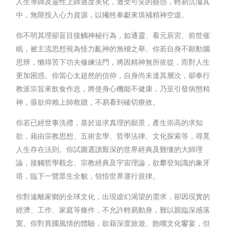
人生導師及靈性上師過度美化，遭受可笑的蠱惑，輕易沉淪其
中，無限投入心力資源，以犧牲奉獻來填補精神空虛。
你不明其理卻盲目接觸神秘行為，如通靈、看元辰宮、前世催
眠，被主流思想視為怪力亂神的無稽之舉。你若自身不願動腦
思辨，懶得苦下功夫修練法門，將因精神無所依從，而對人生
更加困惑。你當心太超然的信仰，自身尚未達其層次，卻奉行
教派宗旨來飲食作息，將使身心機能不健康，乃至引發病態精
神，亟欲仰賴上師救贖，不易看到確切療效。
你若已經世事洗禮，基於追求真理的願景，產生崇高的求知
欲，藉由宗教思想、五術玄學、哲學法律、文化探索等，尋覓
人生存在法則。你試圖選讀艱深的世界經典及難懂的大師理
論，接觸哲學觀念、宗教經典及宇宙理論，欲攀登知識的象牙
塔，臨下一覽眾生全貌，領悟世界運行規律。
你對遠離家鄉的全球文化，出現虛幻渴望的需求，卻因現實的
經濟、工作、家庭等條件，不允許輕易動身，難以親臨深感落
寞。你對異國風情的體驗，欲藉深度旅遊、飽嚐文化饗宴，但