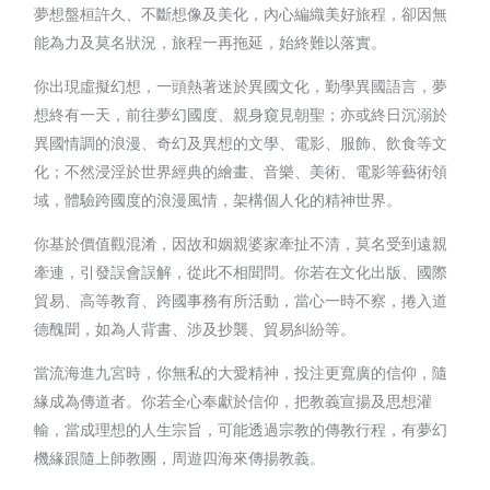
夢想盤桓許久、不斷想像及美化，內心編織美好旅程，卻因無
能為力及莫名狀況，旅程一再拖延，始終難以落實。
你出現虛擬幻想，一頭熱著迷於異國文化，勤學異國語言，夢
想終有一天，前往夢幻國度、親身窺見朝聖；亦或終日沉溺於
異國情調的浪漫、奇幻及異想的文學、電影、服飾、飲食等文
化；不然浸淫於世界經典的繪畫、音樂、美術、電影等藝術領
域，體驗跨國度的浪漫風情，架構個人化的精神世界。
你基於價值觀混淆，因故和姻親婆家牽扯不清，莫名受到遠親
牽連，引發誤會誤解，從此不相聞問。你若在文化出版、國際
貿易、高等教育、跨國事務有所活動，當心一時不察，捲入道
德醜聞，如為人背書、涉及抄襲、貿易糾紛等。
當流海進九宮時，你無私的大愛精神，投注更寬廣的信仰，隨
緣成為傳道者。你若全心奉獻於信仰，把教義宣揚及思想灌
輸，當成理想的人生宗旨，可能透過宗教的傳教行程，有夢幻
機緣跟隨上師教團，周遊四海來傳揚教義。