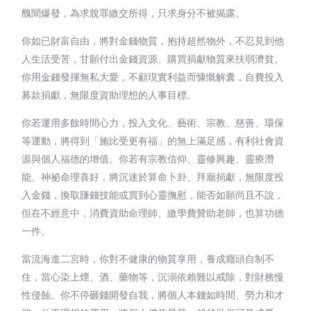
醜聞爆發，為求脫罪繳交所得，只求身分不被揭露。
你如已財富自由，將對金錢物質，抱持超然物外，不忍見到他
人生活受苦，甘願付出金錢資源、購買捐獻物質來扶弱濟貧。
你用金錢發揮無私大愛，不顧現實利益而慷慨解囊，自費投入
募款捐獻，無限度資助理想的人事目標。
你若運用多餘時間心力，投入文化、藝術、宗教、慈善、環保
等運動，將得到「施比受更有福」的無上滿足感，有利社會資
源與個人福德的增值。你若有宗教信仰、靈修興趣、靈療潛
能、神祕命理喜好，將沉迷於算命卜卦、拜廟捐獻，無限度投
入金錢，換取賺錢技能或買到心靈撫慰，能否如願尚且不說，
但在不經意中，消費資助命理師、繳學費贊助老師，也算功德
一件。
當流海進二宮時，你對不健康的物質享用，養成癮頭自制不
住，當心染上煙、酒、藥物等，沉溺依賴難以戒除，對財務慢
性侵蝕。你不停砸錢開發自我，將個人本錢如時間、勞力和才