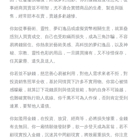
事經商買賣並不明智，尤不適合實體商品的生產、製造與販
售，經常賠本在賣，賣越多虧越慘。
你如從事藝術、靈性、夢幻逸品或虛擬貨幣相關生意，就算蠱
惑別人買賣成交、自己也受欺瞞而損失，成為三角詐騙，不容
易將錢留住。你熱衷於藝術美感、高科技的夢幻逸品，以及神
秘、宗教、靈性色彩的用品，一旦購買擁有，又不珍惜保存，
任其蒙塵、遺失及送人。
你若並不缺錢，慈悲善心易被利用，對他人需求來者不拒，對
投資銷售照單全收，基於同情買下許多不實用物。你當心被情
感矇蔽，就算訂下花錢原則與借貸規範，制約自身不可踰越，
也難確實執行助人底線。你千萬不可為人作保，否則肯定受到
連累，要幫他人還債。
你如濫用金錢，在投資、放貸、經商等，必將損失慘重，金錢
有去無回。你一廂情願做發財夢，欲一步登天成為富翁，若不
顧現實投入金錢，沉迷其中罔顧現實，將致嚴重損失。你注意