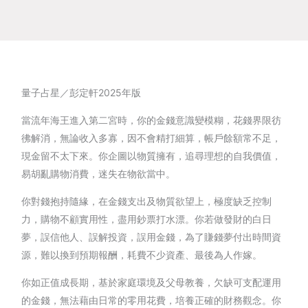
量子占星／彭定軒2025年版
當流年海王進入第二宮時，你的金錢意識變模糊，花錢界限彷
彿解消，無論收入多寡，因不會精打細算，帳戶餘額常不足，
現金留不太下來。你企圖以物質擁有，追尋理想的自我價值，
易胡亂購物消費，迷失在物欲當中。
你對錢抱持隨緣，在金錢支出及物質欲望上，極度缺乏控制
力，購物不顧實用性，盡用鈔票打水漂。你若做發財的白日
夢，誤信他人、誤解投資，誤用金錢，為了賺錢夢付出時間資
源，難以換到預期報酬，耗費不少資產、最後為人作嫁。
你如正值成長期，基於家庭環境及父母教養，欠缺可支配運用
的金錢，無法藉由日常的零用花費，培養正確的財務觀念。你