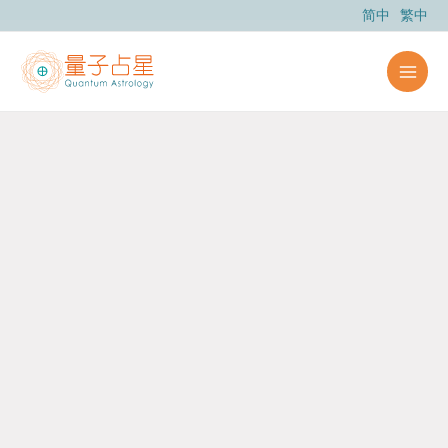
跳
简中
繁中
至
主
要
內
容