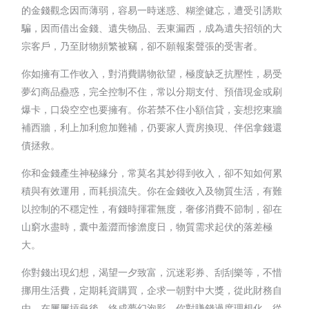
的金錢觀念因而薄弱，容易一時迷惑、糊塗健忘，遭受引誘欺
騙，因而借出金錢、遺失物品、丟東漏西，成為遺失招領的大
宗客戶，乃至財物頻繁被竊，卻不願報案聲張的受害者。
你如擁有工作收入，對消費購物欲望，極度缺乏抗壓性，易受
夢幻商品蠱惑，完全控制不住，常以分期支付、預借現金或刷
爆卡，口袋空空也要擁有。你若禁不住小額信貸，妄想挖東牆
補西牆，利上加利愈加難補，仍要家人賣房換現、伴侶拿錢還
債拯救。
你和金錢產生神秘緣分，常莫名其妙得到收入，卻不知如何累
積與有效運用，而耗損流失。你在金錢收入及物質生活，有難
以控制的不穩定性，有錢時揮霍無度，奢侈消費不節制，卻在
山窮水盡時，囊中羞澀而慘澹度日，物質需求起伏的落差極
大。
你對錢出現幻想，渴望一夕致富，沉迷彩券、刮刮樂等，不惜
挪用生活費，定期耗資購買，企求一朝對中大獎，從此財務自
由，在屢屢摃龜後，終成夢幻泡影。你對賺錢過度理想化，從