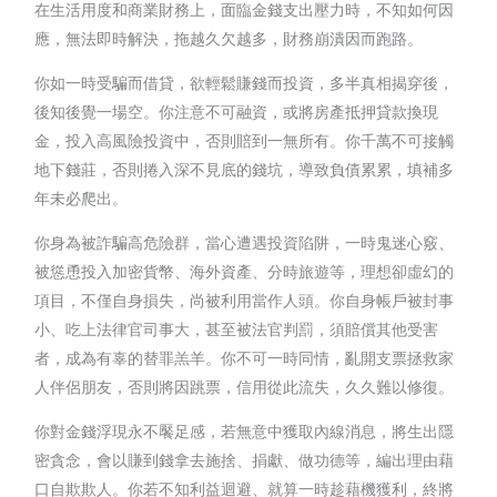
在生活用度和商業財務上，面臨金錢支出壓力時，不知如何因
應，無法即時解決，拖越久欠越多，財務崩潰因而跑路。
你如一時受騙而借貸，欲輕鬆賺錢而投資，多半真相揭穿後，
後知後覺一場空。你注意不可融資，或將房產抵押貸款換現
金，投入高風險投資中，否則賠到一無所有。你千萬不可接觸
地下錢莊，否則捲入深不見底的錢坑，導致負債累累，填補多
年未必爬出。
你身為被詐騙高危險群，當心遭遇投資陷阱，一時鬼迷心竅、
被慫恿投入加密貨幣、海外資產、分時旅遊等，理想卻虛幻的
項目，不僅自身損失，尚被利用當作人頭。你自身帳戶被封事
小、吃上法律官司事大，甚至被法官判罰，須賠償其他受害
者，成為有辜的替罪羔羊。你不可一時同情，亂開支票拯救家
人伴侶朋友，否則將因跳票，信用從此流失，久久難以修復。
你對金錢浮現永不饜足感，若無意中獲取內線消息，將生出隱
密貪念，會以賺到錢拿去施捨、捐獻、做功德等，編出理由藉
口自欺欺人。你若不知利益迴避、就算一時趁藉機獲利，終將