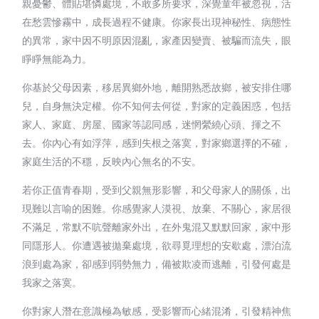
親憂鬱、體貼堪憐處境，不敢多所要求，深覺童年被忽視，活
在愁雲慘霧中，成長過程不健康。你家長出現神秘性、病態性
的異常，家中因不明原因混亂，家產因變賣、被騙而流失，眼
睜睜無能為力。
你基於父母因素，移居異鄉外地，離開熟悉故鄉，被安排住哪
兒，自身無決定權。你不知何去何從，對家的定義困惑，包括
家人、家庭、房屋、國家等認同感，迷惘縈繞心頭、揮之不
去。你內心有如浮萍，感到失根之落寞，對家鄉選擇的不確，
家庭生活的不穩，反映內心無名的不安。
若你正值青春期，受到父親無形影響，和父母家人的關係，出
現難以言喻的困難。你感覺家人漠視、放棄、不關心，家居很
不滿足，常默不吭聲離家外出，在外鬼混又默默回家，家中形
同隱形人。你遭遇被拋棄處境，欲尋覓理想的安歇處，漂泊流
浪到處為家，卻感到弱勢無力，備被欺凌而逃離，引發何處是
我家之落寞。
你對家人潛在意識極為敏感，受影響而心緒混淆，引發精神焦