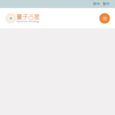
跳
简中
繁中
至
主
要
內
容