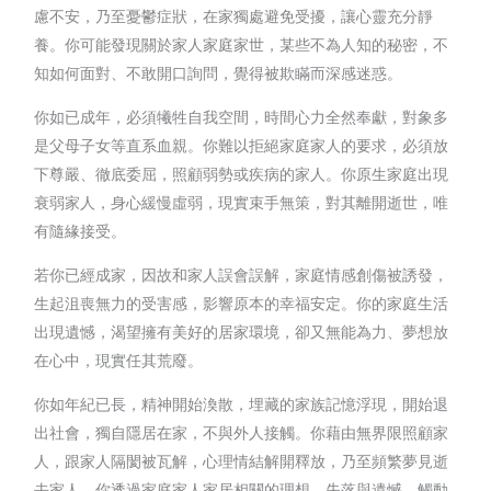
慮不安，乃至憂鬱症狀，在家獨處避免受擾，讓心靈充分靜
養。你可能發現關於家人家庭家世，某些不為人知的秘密，不
知如何面對、不敢開口詢問，覺得被欺瞞而深感迷惑。
你如已成年，必須犧牲自我空間，時間心力全然奉獻，對象多
是父母子女等直系血親。你難以拒絕家庭家人的要求，必須放
下尊嚴、徹底委屈，照顧弱勢或疾病的家人。你原生家庭出現
衰弱家人，身心緩慢虛弱，現實束手無策，對其離開逝世，唯
有隨緣接受。
若你已經成家，因故和家人誤會誤解，家庭情感創傷被誘發，
生起沮喪無力的受害感，影響原本的幸福安定。你的家庭生活
出現遺憾，渴望擁有美好的居家環境，卻又無能為力、夢想放
在心中，現實任其荒廢。
你如年紀已長，精神開始渙散，埋藏的家族記憶浮現，開始退
出社會，獨自隱居在家，不與外人接觸。你藉由無界限照顧家
人，跟家人隔閡被瓦解，心理情結解開釋放，乃至頻繁夢見逝
去家人。你透過家庭家人家居相關的理想、失落與遺憾，觸動