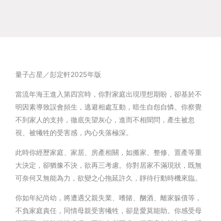
量子占星／彭定軒2025年版
當流年海王進入第四宮時，你對家庭出現理想期盼，卻基於不
明因素導致誤會頻生，逃避相處互動，暗生自怨自憐。你察覺
不到家人的支持，徹底失望灰心，進而不相聞問，產生被忽
視、被犧牲的受害感，內心失落極深。
此時你經歷家庭、家居、房產相關，如搬家、整修、置產等重
大決定，卻猶豫不決，欲再三考慮。你對居家不滿現狀，既無
可奈何又無能為力，欲變之心拖延許久，靜待行動時機來臨。
你如年紀尚幼，將遭遇父親失業、嗜賭、酗酒、離家躲債等，
不負家庭責任，同情母親受害犧牲，卻是愛莫能助。你感受母