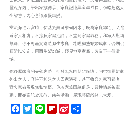
靈魂深處，帶出家族傳承、家庭記憶與童年成長，領略超然人
生智慧，內心意識緩慢轉變。
當流海進四宮時，你基於無可奈何因素，既為家庭犧牲、又逃
避家人相處，不擔負家庭期許，不盡到家庭義務，和家人堪稱
無緣。你不可基於逃避原生家庭，糊哩糊塗結婚成家，否則仍
舊難以安定，因而失望幻滅，輕易放棄家庭，製造下一個遺
憾。
你經歷家庭的失落哀愁，引發無私的慈悲胸懷，開始撫慰離家
外出之人，容許不相熟之人回家過夜，甚至收容無家可歸者，
對失家者展現無私情懷。你若家族因緣俱足，靈性情感被牽
動，開始寄託於宗教、慈善活動，展現菩薩般慈悲大愛。
Facebook
Twitter
Line
Flipboard
Sina
分
Weibo
享