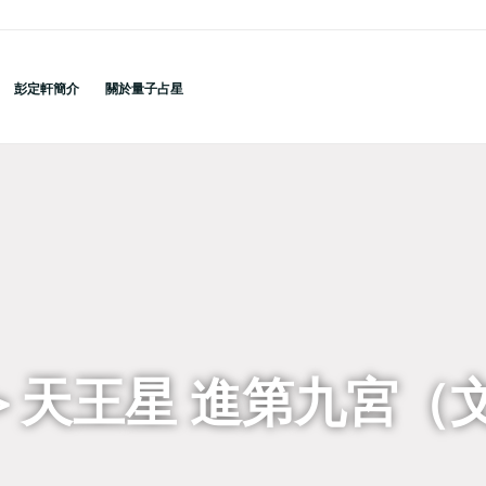
彭定軒簡介
關於量子占星
it＞天王星 進第九宮