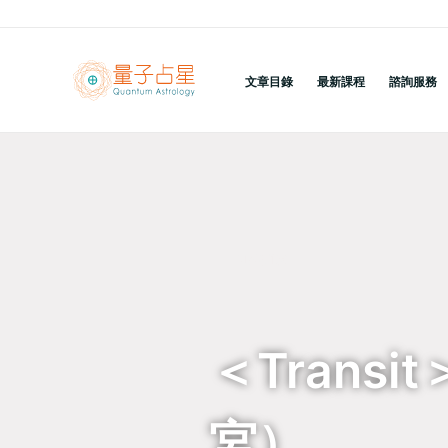
跳
至
主
文章目錄
最新課程
諮詢服務
要
內
容
回到列表
＜Trans
宮）