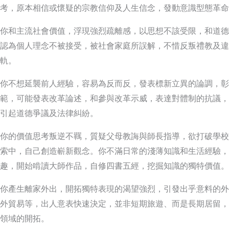
考，原本相信或懷疑的宗教信仰及人生信念，發動意識型態革命
你和主流社會價值，浮現強烈疏離感，以思想不該受限，和道德
認為個人理念不被接受，被社會家庭所誤解，不惜反叛禮教及違
軌。
你不想延襲前人經驗，容易為反而反，發表標新立異的論調，彰
範，可能發表改革論述，和參與改革示威，表達對體制的抗議，
引起道德爭議及法律糾紛。
你的價值思考叛逆不羈，質疑父母教誨與師長指導，欲打破學校
索中，自己創造嶄新觀念。你不滿日常的淺薄知識和生活經驗，
趣，開始啃讀大師作品，自修四書五經，挖掘知識的獨特價值。
你產生離家外出，開拓獨特表現的渴望強烈，引發出乎意料的外
外貿易等，出人意表快速決定，並非短期旅遊、而是長期居留，
領域的開拓。