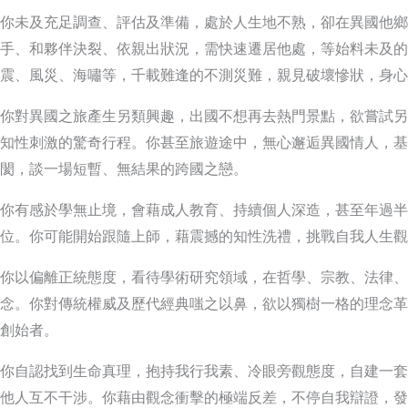
你未及充足調查、評估及準備，處於人生地不熟，卻在異國他鄉
手、和夥伴決裂、依親出狀況，需快速遷居他處，等始料未及的
震、風災、海嘯等，千載難逢的不測災難，親見破壞慘狀，身心
你對異國之旅產生另類興趣，出國不想再去熱門景點，欲嘗試另
知性刺激的驚奇行程。你甚至旅遊途中，無心邂逅異國情人，基
閡，談一場短暫、無結果的跨國之戀。
你有感於學無止境，會藉成人教育、持續個人深造，甚至年過半
位。你可能開始跟隨上師，藉震撼的知性洗禮，挑戰自我人生觀
你以偏離正統態度，看待學術研究領域，在哲學、宗教、法律、
念。你對傳統權威及歷代經典嗤之以鼻，欲以獨樹一格的理念革
創始者。
你自認找到生命真理，抱持我行我素、冷眼旁觀態度，自建一套
他人互不干涉。你藉由觀念衝擊的極端反差，不停自我辯證，發