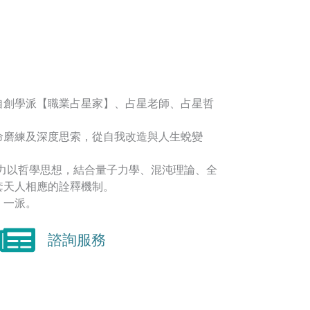
自創學派【職業占星家】、占星老師、占星哲
命磨練及深度思索，從自我改造與人生蛻變
著力以哲學思想，結合量子力學、混沌理論、全
套天人相應的詮釋機制。
】一派。
諮詢服務