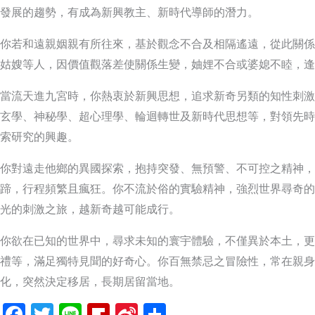
發展的趨勢，有成為新興教主、新時代導師的潛力。
你若和遠親姻親有所往來，基於觀念不合及相隔遙遠，從此關係
姑嫂等人，因價值觀落差使關係生變，妯娌不合或婆媳不睦，逢
當流天進九宮時，你熱衷於新興思想，追求新奇另類的知性刺激
玄學、神秘學、超心理學、輪迴轉世及新時代思想等，對領先時
索研究的興趣。
你對遠走他鄉的異國探索，抱持突發、無預警、不可控之精神，
蹄，行程頻繁且瘋狂。你不流於俗的實驗精神，強烈世界尋奇的
光的刺激之旅，越新奇越可能成行。
你欲在已知的世界中，尋求未知的寰宇體驗，不僅異於本土，更
禮等，滿足獨特見聞的好奇心。你百無禁忌之冒險性，常在親身
化，突然決定移居，長期居留當地。
Facebook
Twitter
Line
Flipboard
Sina
分