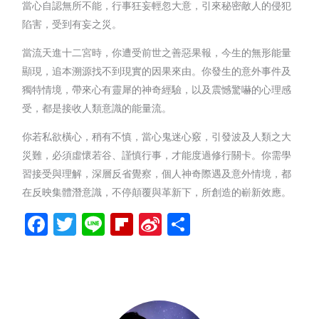
當心自認無所不能，行事狂妄輕忽大意，引來秘密敵人的侵犯
陷害，受到有妄之災。
當流天進十二宮時，你遭受前世之善惡果報，今生的無形能量
顯現，追本溯源找不到現實的因果來由。你發生的意外事件及
獨特情境，帶來心有靈犀的神奇經驗，以及震憾驚嚇的心理感
受，都是接收人類意識的能量流。
你若私欲橫心，稍有不慎，當心鬼迷心竅，引發波及人類之大
災難，必須虛懷若谷、謹慎行事，才能度過修行關卡。你需學
習接受與理解，深層反省覺察，個人神奇際遇及意外情境，都
在反映集體潛意識，不停顛覆與革新下，所創造的嶄新效應。
Facebook
Twitter
Line
Flipboard
Sina
分
Weibo
享