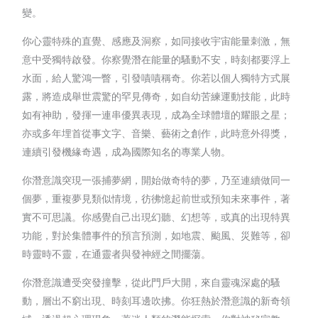
變。
你心靈特殊的直覺、感應及洞察，如同接收宇宙能量刺激，無
意中受獨特啟發。你察覺潛在能量的騷動不安，時刻都要浮上
水面，給人驚鴻一瞥，引發嘖嘖稱奇。你若以個人獨特方式展
露，將造成舉世震驚的罕見傳奇，如自幼苦練運動技能，此時
如有神助，發揮一連串優異表現，成為全球體壇的耀眼之星；
亦或多年埋首從事文字、音樂、藝術之創作，此時意外得獎，
連續引發機緣奇遇，成為國際知名的專業人物。
你潛意識突現一張捕夢網，開始做奇特的夢，乃至連續做同一
個夢，重複夢見類似情境，彷彿憶起前世或預知未來事件，著
實不可思議。你感覺自己出現幻聽、幻想等，或真的出現特異
功能，對於集體事件的預言預測，如地震、颱風、災難等，卻
時靈時不靈，在通靈者與發神經之間擺蕩。
你潛意識遭受突發撞擊，從此門戶大開，來自靈魂深處的騷
動，層出不窮出現、時刻耳邊吹拂。你狂熱於潛意識的新奇領