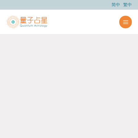
跳
简中
繁中
至
主
要
內
容