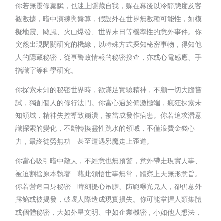
你若無靈修稟賦，也迷上隱藏自我，躲在幕後以冷靜態度及客
觀數據，暗中演練與盤算，假設外在世界無數種可能性，如模
擬地震、颱風、火山爆發、世界末日等機率性的意外事件。你
突然出現閉關研究的機緣，以特殊方式探知秘密事物，得知他
人的隱藏秘密，從事警政情報的秘密搜查，亦或心電感應、手
指識字等科學研究。
你探索未知的秘密世界時，欲滿足實驗精神，不顧一切大膽嘗
試，獨創個人的修行法門。你當心過於偏激極端，瘋狂探索未
知領域，精神失控導致崩潰，被當成發作病患。你若追求潛意
識探索的變化，不斷轉換靈性跳水的領域，不僅浪費金錢心
力，最終徒勞無功，甚至遭遇邪魔走上歪道。
你當心吸引暗中敵人，不經意也無預警，意外帶走現實人事、
被迫割捨原本執著，藉此領悟世事無常，體察上天無形意旨。
你若營造自身秘密，時刻提心吊膽、防範曝光見人，卻仍意外
露餡或被揭發，破壞人際造成現實損失。你可能掌握人類集體
或個體秘密，大如外星文明、中如企業機密，小如他人想法，