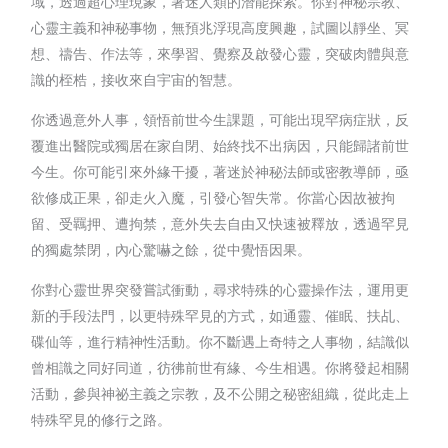
域，透過超心理現象，著迷人類的潛能探索。你對神秘宗教、
心靈主義和神秘事物，無預兆浮現高度興趣，試圖以靜坐、冥
想、禱告、作法等，來學習、覺察及啟發心靈，突破肉體與意
識的桎梏，接收來自宇宙的智慧。
你透過意外人事，領悟前世今生課題，可能出現罕病症狀，反
覆進出醫院或獨居在家自閉、始終找不出病因，只能歸諸前世
今生。你可能引來外緣干擾，著迷於神秘法師或密教導師，亟
欲修成正果，卻走火入魔，引發心智失常。你當心因故被拘
留、受羈押、遭拘禁，意外失去自由又快速被釋放，透過罕見
的獨處禁閉，內心驚嚇之餘，從中覺悟因果。
你對心靈世界突發嘗試衝動，尋求特殊的心靈操作法，運用更
新的手段法門，以更特殊罕見的方式，如通靈、催眠、扶乩、
碟仙等，進行精神性活動。你不斷遇上奇特之人事物，結識似
曾相識之同好同道，彷彿前世有緣、今生相遇。你將發起相關
活動，參與神祕主義之宗教，及不公開之秘密組織，從此走上
特殊罕見的修行之路。