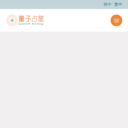
跳
简中
繁中
至
主
要
內
容