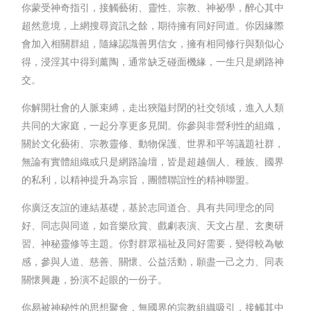
你蒙受神奇指引，接觸藝術、靈性、宗教、神祕學，醉心其中
超然意境，上網搜尋資訊之餘，期待擁有同好同道。你因緣際
會加入相關群組，隨緣認識善男信女，擁有相同修行與類似心
得，浸淫其中得到薰陶，通常缺乏碰面機緣，一生只是網路神
交。
你解開社會的人脈束縛，走出狹隘封閉的社交領域，進入人類
共同的大家庭，一起分享更多見聞。你參與非營利性的組織，
關於文化藝術、宗教靈修、動物保護、世界和平等議題社群，
無論有實體組織或只是網路論壇，皆是超越個人、種族、國界
的私利，以精神提升為宗旨，團體聯誼性的精神聯盟。
你廣泛友誼的連結基礎，基於志同道合、具有共同理念的同
好、同志與同道，如音樂欣賞、戲劇表演、天文占星、玄奧研
習、神秘靈修等主題。你對群眾福祉及同好需要，變得較為敏
感，參與人道、慈善、關懷、公益活動，願盡一己之力、同表
關懷興趣，扮演不起眼的一份子。
你易被神秘性的思想聚會，無國界的宗教組織吸引，接觸其中