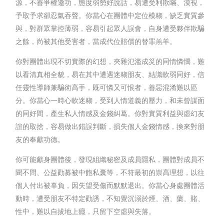
源，不善爭權邀功，態度弱勢好說話，易遭受利欺瞞、漠視，
予取予求卻忍氣吞聲。你當心在團體中定位模糊，缺乏實質參
與，對群眾掌控薄弱，容易引起眾人誤會，自身遭受夥伴欺騙
之餘，尚被其他受害者，當成代位賠償的替罪羔羊。
你對團體出現不切實際的幻想，夾雜氾濫成災的同情憐憫，難
以看清真相全貌，易在其中遭遇迷糊朋友、結識軟弱同好，信
任靈性導師兼騙術高手，既可憐又可恨者，善惡混淆難以區
分。你當心一時心軟迷糊，受到人情道義的壓力，和未曾謀面
的同好間，產生私人情感及金錢糾葛。你對實質利益與虛幻友
誼的取捨，容易做出錯誤判斷，損失個人金錢情感，換來對朋
友的奉獻功德。
你可能獻身團體後，發現組織秘密及成員隱私，團體對成員不
聞不問、公益勸募被中飽私囊等，不符最初的崇高理想，以往
個人付出被辜負，因失望受傷而默默退出。你當心身處團體活
動時，遭受朋友不特定勸誘，不知覺沉溺於煙、酒、藥、賭、
性中，難以自拔地上癮，只留下空虛與失落。