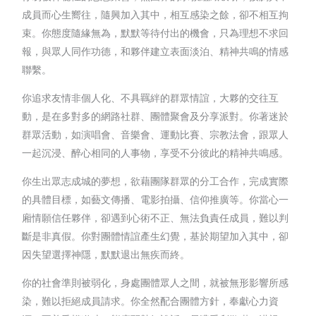
成員而心生嚮往，隨興加入其中，相互感染之餘，卻不相互拘
束。你態度隨緣無為，默默等待付出的機會，只為理想不求回
報，與眾人同作功德，和夥伴建立表面淡泊、精神共鳴的情感
聯繫。
你追求友情非個人化、不具羈絆的群眾情誼，大夥的交往互
動，是在多對多的網路社群、團體聚會及分享派對。你著迷於
群眾活動，如演唱會、音樂會、運動比賽、宗教法會，跟眾人
一起沉浸、醉心相同的人事物，享受不分彼此的精神共鳴感。
你生出眾志成城的夢想，欲藉團隊群眾的分工合作，完成實際
的具體目標，如藝文傳播、電影拍攝、信仰推廣等。你當心一
廂情願信任夥伴，卻遇到心術不正、無法負責任成員，難以判
斷是非真假。你對團體情誼產生幻覺，基於期望加入其中，卻
因失望選擇神隱，默默退出無疾而終。
你的社會準則被弱化，身處團體眾人之間，就被無形影響所感
染，難以拒絕成員請求。你全然配合團體方針，奉獻心力資