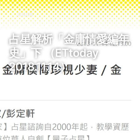
回到列表
占星解析「金庸情愛編年
史」下 （ETtoday
2018.11.14）