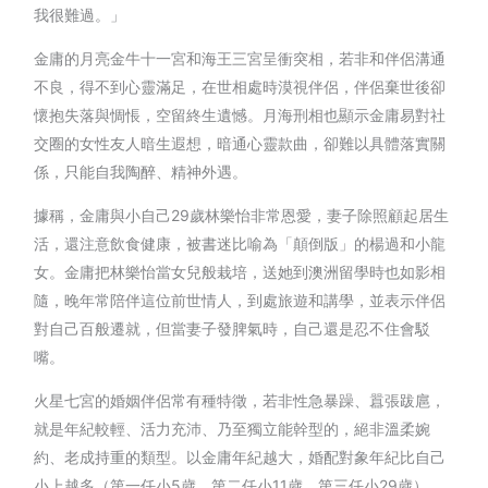
我很難過。」
金庸的月亮金牛十一宮和海王三宮呈衝突相，若非和伴侶溝通
不良，得不到心靈滿足，在世相處時漠視伴侶，伴侶棄世後卻
懷抱失落與惆悵，空留終生遺憾。月海刑相也顯示金庸易對社
交圈的女性友人暗生遐想，暗通心靈款曲，卻難以具體落實關
係，只能自我陶醉、精神外遇。
據稱，金庸與小自己29歲林樂怡非常恩愛，妻子除照顧起居生
活，還注意飲食健康，被書迷比喻為「顛倒版」的楊過和小龍
女。金庸把林樂怡當女兒般栽培，送她到澳洲留學時也如影相
隨，晚年常陪伴這位前世情人，到處旅遊和講學，並表示伴侶
對自己百般遷就，但當妻子發脾氣時，自己還是忍不住會駁
嘴。
火星七宮的婚姻伴侶常有種特徵，若非性急暴躁、囂張跋扈，
就是年紀較輕、活力充沛、乃至獨立能幹型的，絕非溫柔婉
約、老成持重的類型。以金庸年紀越大，婚配對象年紀比自己
小上越多（第一任小5歲、第二任小11歲、第三任小29歲），