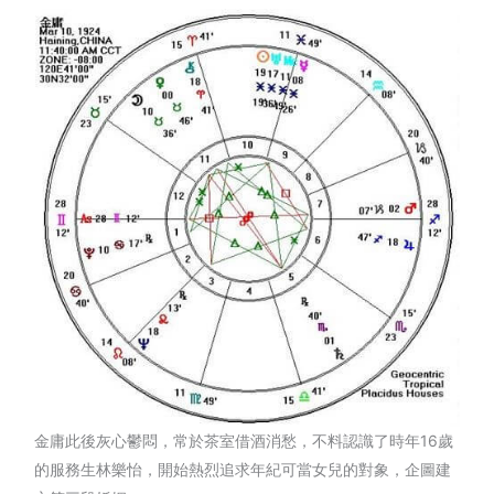
金庸此後灰心鬱悶，常於茶室借酒消愁，不料認識了時年16歲
的服務生林樂怡，開始熱烈追求年紀可當女兒的對象，企圖建