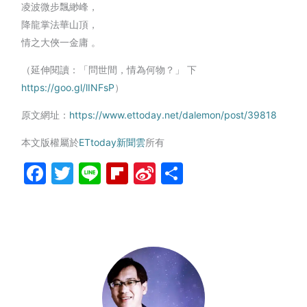
凌波微步飄緲峰，
降龍掌法華山頂，
情之大俠一金庸 。
（延伸閱讀：「問世間，情為何物？」 下
https://goo.gl/lINFsP
）
原文網址：
https://www.ettoday.net/dalemon/post/39818
本文版權屬於
ETtoday新聞雲
所有
Facebook
Twitter
Line
Flipboard
Sina
分
Weibo
享