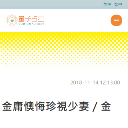
跳
简中
繁中
至
主
要
內
容