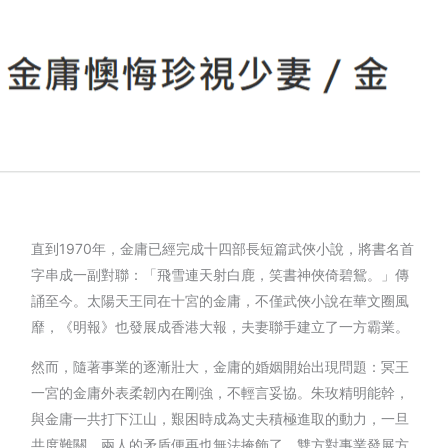
直到1970年，金庸已經完成十四部長短篇武俠小說，將書名首
字串成一副對聯：「飛雪連天射白鹿，笑書神俠倚碧鴛。」傳
誦至今。太陽天王同在十宮的金庸，不僅武俠小說在華文圈風
靡，《明報》也發展成香港大報，夫妻聯手建立了一方霸業。
然而，隨著事業的逐漸壯大，金庸的婚姻開始出現問題：冥王
一宮的金庸外表柔韌內在剛強，不輕言妥協。朱玫精明能幹，
與金庸一共打下江山，艱困時成為丈夫積極進取的動力，一旦
共度難關，兩人的矛盾便再也無法掩飾了。雙方對事業發展方