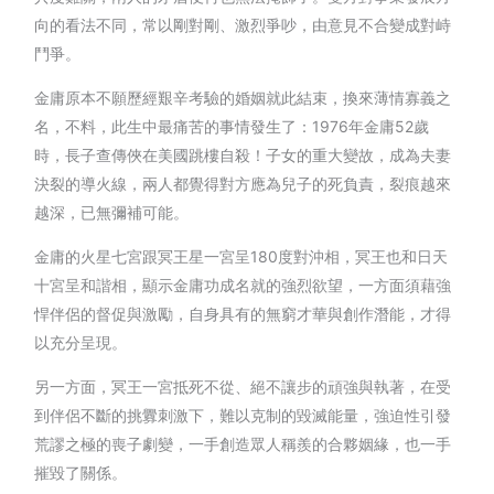
向的看法不同，常以剛對剛、激烈爭吵，由意見不合變成對峙
鬥爭。
金庸原本不願歷經艱辛考驗的婚姻就此結束，換來薄情寡義之
名，不料，此生中最痛苦的事情發生了：1976年金庸52歲
時，長子查傳俠在美國跳樓自殺！子女的重大變故，成為夫妻
決裂的導火線，兩人都覺得對方應為兒子的死負責，裂痕越來
越深，已無彌補可能。
金庸的火星七宮跟冥王星一宮呈180度對沖相，冥王也和日天
十宮呈和諧相，顯示金庸功成名就的強烈欲望，一方面須藉強
悍伴侶的督促與激勵，自身具有的無窮才華與創作潛能，才得
以充分呈現。
另一方面，冥王一宮抵死不從、絕不讓步的頑強與執著，在受
到伴侶不斷的挑釁刺激下，難以克制的毀滅能量，強迫性引發
荒謬之極的喪子劇變，一手創造眾人稱羨的合夥姻緣，也一手
摧毀了關係。