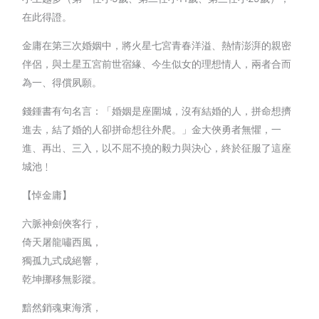
在此得證。
金庸在第三次婚姻中，將火星七宮青春洋溢、熱情澎湃的親密
伴侶，與土星五宮前世宿緣、今生似女的理想情人，兩者合而
為一、得償夙願。
錢鍾書有句名言：「婚姻是座圍城，沒有結婚的人，拼命想擠
進去，結了婚的人卻拼命想往外爬。」金大俠勇者無懼，一
進、再出、三入，以不屈不撓的毅力與決心，終於征服了這座
城池﹗
【悼金庸】
六脈神劍俠客行，
倚天屠龍嘯西風，
獨孤九式成絕響，
乾坤挪移無影蹤。
黯然銷魂東海濱，