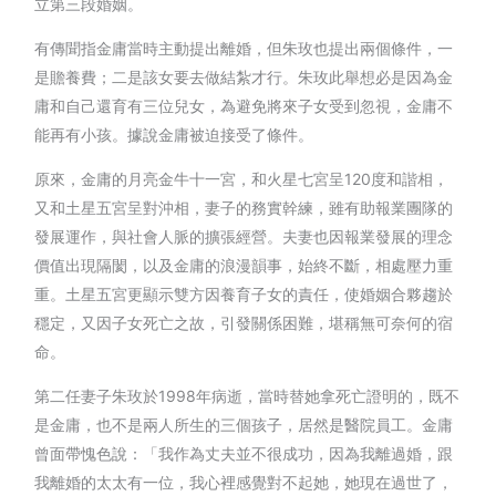
立第三段婚姻。
有傳聞指金庸當時主動提出離婚，但朱玫也提出兩個條件，一
是贍養費；二是該女要去做結紮才行。朱玫此舉想必是因為金
庸和自己還育有三位兒女，為避免將來子女受到忽視，金庸不
能再有小孩。據說金庸被迫接受了條件。
原來，金庸的月亮金牛十一宮，和火星七宮呈120度和諧相，
又和土星五宮呈對沖相，妻子的務實幹練，雖有助報業團隊的
發展運作，與社會人脈的擴張經營。夫妻也因報業發展的理念
價值出現隔閡，以及金庸的浪漫韻事，始終不斷，相處壓力重
重。土星五宮更顯示雙方因養育子女的責任，使婚姻合夥趨於
穩定，又因子女死亡之故，引發關係困難，堪稱無可奈何的宿
命。
第二任妻子朱玫於1998年病逝，當時替她拿死亡證明的，既不
是金庸，也不是兩人所生的三個孩子，居然是醫院員工。金庸
曾面帶愧色說：「我作為丈夫並不很成功，因為我離過婚，跟
我離婚的太太有一位，我心裡感覺對不起她，她現在過世了，