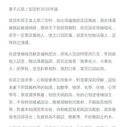
量子占星／彭定軒2025年版
當流年冥王進入第三宮時，你出現偏激的言語風格，易在溝通
被挑起敏感神經，覺得天下皆錯我獨對。你言談呈現極端化，
若非一定要說服他人，使之口頭臣服，就是生怕無法服人，忌
憚與之溝通。
你迸發極端見解及偏執想法，與他人交談時堅持己見，常扭曲
他人語意，難以溝通協調，因言語激發「無事化小、小事化
大」的爭執，意見針鋒相對、激烈口角，甚至口頭結怨。
你若正值求學，心智能量專注而集中，對需要深刻理解，認知
表象下所隱藏秩序的知識，如數學、物理、化學、生物、心理
學等，展現濃厚興趣，領悟天賦頗高。你的心智迸發極強主
見，不肯輕信權威說法，難被灌輸制式教材，不願如其他同
學，對書本知識照單全收。你動輒質疑老師說法觀點，就算被
逼考試得高分，也被視為不聽話、難教導、不好雕刻之朽木。