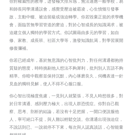
你對權威性的教導，迸發極大排斥感，無法適應一般學校，易
和師長同學溝通誤會，感覺受壓迫被霸凌，心生憤慨引發事
故，主動中輟、被迫留級或強迫轉學。你若毀棄正規的求學機
會，面臨苦無學習管道的窘迫，對於心智成長的知識渴求，被
迫建立個人獨特的學習方式。你試圖藉由多元的學習，如自
修、家教、成長班、社區大學等，激發知識飢渴，對學習展開
修復彌補。
你若已經成年，基於無意識的心智批判力，對任何溝通都抱持
質疑的態度，時時挑剔他人想法不夠犀利，批判別人言語不夠
精準。你暗中觀察並保持沉默，內心琢磨良久，伺機表達一針
見血的獨特見解，使人不得不心服口服。
你心智出現極度焦慮，一見到人就緊張，不見人時想很多，對
於日常溝通、感到壓力極大，出現人群恐慌症。你對自己觀
察、思考、剖析的結論，若沒有十足把握，一開口便說服他
人，寧可絕口不提，與人難以輕鬆交談。你溝通出現強迫症，
不說話則已、一說就停不下來，每次與人認真談話，心智能量
都很耗竭。