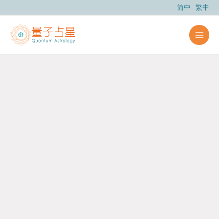
跳
简中
繁中
至
主
要
內
容