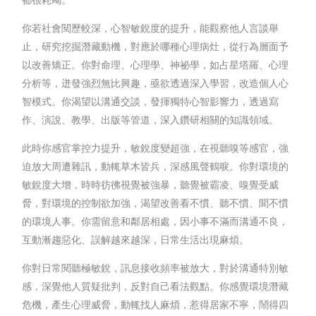
你若社會閱歷較深，心智敏銳度的提升，能觀察他人言談舉
止，研究挖掘潛藏動機，對應於哪種心理病灶，從行為層面予
以改善矯正。你對命理、心理學、神祕學，如占星塔羅、心理
分析等，迸發強烈無比興趣，亟欲透過深入學習，改造個人心
智模式。你渴望以溝通交談，發揮獨特心智影響力，透過寫
作、演說、教學、出版等管道，深入鑽研相關的知識領域。
此時你感官掌控力提升，敏銳度變超強，在視聽嗅等感官，強
迫放大周遭雜訊，動輒草木皆兵，深感風聲鶴唳。你對環境的
敏銳度大增，時時彷彿視覺被強暴，聽覺被霸凌、嗅覺受威
脅，對環境的控制欲加強，渴望改善看不慣、聽不慣、聞不慣
的環境人事。你需留意和鄰居相處，因小事不滿而溝通不良，
互動漸趨惡化、誤解越來越深，日常生活出現麻煩。
你對日常閱聽極敏銳，訊息接收頻率被放大，對於溝通特別敏
感，深覺他人質疑批判，反對自己看法觀點。你感覺環境潛藏
危機，產生心理威脅，動輒找人麻煩，惹得居家不寧，鬧得四