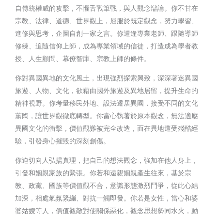
自傳統權威的攻擊，不懼舌戰筆戰，與人觀念辯論。你不甘在
宗教、法律、道德、世界觀上，屈服於既定觀念，努力學習、
進修與思考，企圖自創一家之言。你遭逢專業老師、跟隨導師
修練、追隨信仰上師，成為專業領域的信徒，打造成為學者教
授、人生顧問、幕僚智庫、宗教上師的條件。
你對異國異地的文化風土，出現強烈探索興致，深深著迷異國
旅遊、人物、文化，欲藉由國外旅遊及異地居留，提升生命的
精神視野。你考量移民外地、設法遷居異國，接受不同的文化
薰陶，讓世界觀徹底轉型。你當心執著於原本觀念，無法適應
異國文化的衝擊，價值觀難被完全改造，而在異地遭受殘酷經
驗，引發身心摧毀的深刻創傷。
你迫切向人弘揚真理，把自己的想法觀念，強加在他人身上，
引發和姻親家族的緊張。你若和遠親姻親產生往來，基於宗
教、政黨、國族等價值觀不合，意識形態激烈鬥爭，從此心結
加深，相處氣氛緊繃、對抗一觸即發。你若是女性，當心和婆
婆姑嫂等人，價值觀敵對使關係惡化，觀念思想勢同水火，動