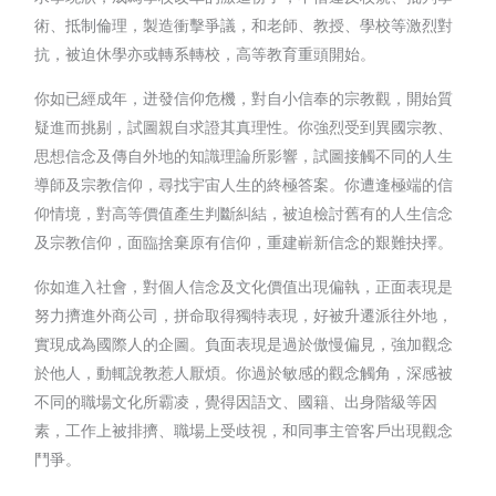
術、抵制倫理，製造衝擊爭議，和老師、教授、學校等激烈對
抗，被迫休學亦或轉系轉校，高等教育重頭開始。
你如已經成年，迸發信仰危機，對自小信奉的宗教觀，開始質
疑進而挑剔，試圖親自求證其真理性。你強烈受到異國宗教、
思想信念及傳自外地的知識理論所影響，試圖接觸不同的人生
導師及宗教信仰，尋找宇宙人生的終極答案。你遭逢極端的信
仰情境，對高等價值產生判斷糾結，被迫檢討舊有的人生信念
及宗教信仰，面臨捨棄原有信仰，重建嶄新信念的艱難抉擇。
你如進入社會，對個人信念及文化價值出現偏執，正面表現是
努力擠進外商公司，拼命取得獨特表現，好被升遷派往外地，
實現成為國際人的企圖。負面表現是過於傲慢偏見，強加觀念
於他人，動輒說教惹人厭煩。你過於敏感的觀念觸角，深感被
不同的職場文化所霸凌，覺得因語文、國籍、出身階級等因
素，工作上被排擠、職場上受歧視，和同事主管客戶出現觀念
鬥爭。