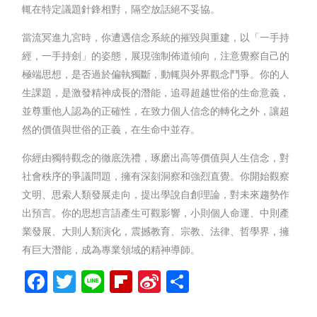
輒在特定議題針鋒相對，隔空放話絕不妥協。
當流冥進九宮時，你遭遇信念系統的摧毀與重建，以「一手持
經，一手持劍」的姿態，展現強制佈道傾向，注意覺察自己的
極端思想，是否過於偏執獨斷，動輒與外界觀念鬥爭。你的人
生課題，是激發精神成長的潛能，追尋超越世俗的生命意義，
並尊重他人認為的正確性，在致力個人信念的轉化之外，讓超
然的價值與世俗的正義，在生命中並存。
你經由獨特觀念的徹底洗禮，琢磨出高等價值與人生信念，對
社會秩序的爭議問題，擁有深刻洞察和強烈直覺。你開始觀察
文明、思索人類發展走向，提出學說自創理論，對未來趨勢作
出預言。你的思想言語產生可觀影響，小則個人命運、中則產
業發展、大則人類演化，震撼教育、宗教、法律、哲學界，擁
有巨大潛能，成為專業領域的精神導師。
Facebook
Twitter
Line
Flipboard
Sina
分
Weibo
享