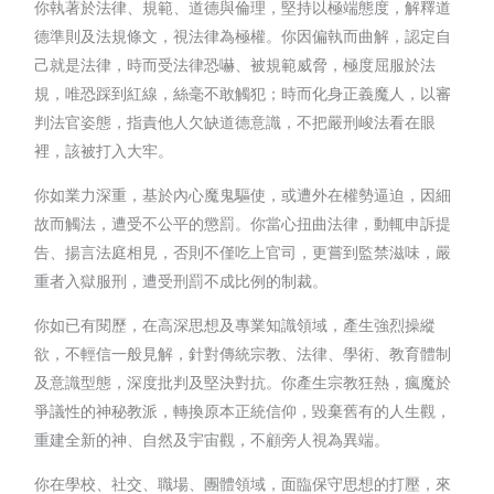
你執著於法律、規範、道德與倫理，堅持以極端態度，解釋道
德準則及法規條文，視法律為極權。你因偏執而曲解，認定自
己就是法律，時而受法律恐嚇、被規範威脅，極度屈服於法
規，唯恐踩到紅線，絲毫不敢觸犯；時而化身正義魔人，以審
判法官姿態，指責他人欠缺道德意識，不把嚴刑峻法看在眼
裡，該被打入大牢。
你如業力深重，基於內心魔鬼驅使，或遭外在權勢逼迫，因細
故而觸法，遭受不公平的懲罰。你當心扭曲法律，動輒申訴提
告、揚言法庭相見，否則不僅吃上官司，更嘗到監禁滋味，嚴
重者入獄服刑，遭受刑罰不成比例的制裁。
你如已有閱歷，在高深思想及專業知識領域，產生強烈操縱
欲，不輕信一般見解，針對傳統宗教、法律、學術、教育體制
及意識型態，深度批判及堅決對抗。你產生宗教狂熱，瘋魔於
爭議性的神秘教派，轉換原本正統信仰，毀棄舊有的人生觀，
重建全新的神、自然及宇宙觀，不顧旁人視為異端。
你在學校、社交、職場、團體領域，面臨保守思想的打壓，來