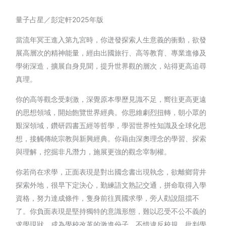
量子占星／彭定軒2025年版
當流年冥王進入第九宮時，你迸發探索人生意義的衝動，欲發
展高層次的精神能量，經由出國旅行、高等教育、專業進修及
學術深造，擴展自身見聞，提升世界觀的層次，站得更高追尋
真理。
你的高等觀念受刺激，深覺原本學歷見識不足，嚮往更高更遠
的思想領域，開始飽覽世界經典。你思維劇烈扭轉，朝小眾的
艱深領域，鑽研四書五經等哲學，學習世界性知識及全球化思
想，接觸傳統宗教與新興經典。你藉由深奧理念的學習、探索
與理解，挖掘非凡潛力，施展更強的觀念宰制權。
你若尚在求學，正面表現是對出國念書出現執念，欲離鄉背井
探索外地，很早下定決心，勤練語文熟記交通，拼命取得入學
資格，努力達成條件，隻身前往異國求學，旁人勸說阻擋不
了。你負面表現是堅持獨特的意識形態，難以忍受不公不義的
求學現狀，成為學校改革的激進份子，不惜違反校規、批判學