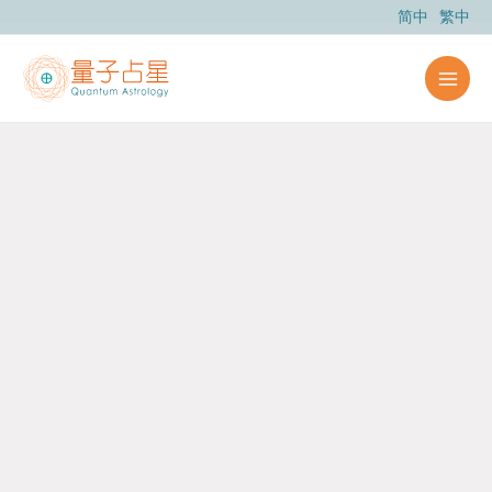
跳
简中
繁中
至
主
要
內
容