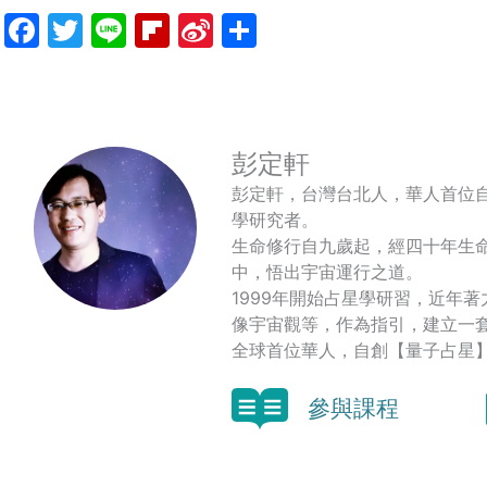
Facebook
Twitter
Line
Flipboard
Sina
分
Weibo
享
彭定軒
彭定軒，台灣台北人，華人首位
學研究者。
生命修行自九歲起，經四十年生
中，悟出宇宙運行之道。
1999年開始占星學研習，近年
像宇宙觀等，作為指引，建立一
全球首位華人，自創【量子占星
參與課程