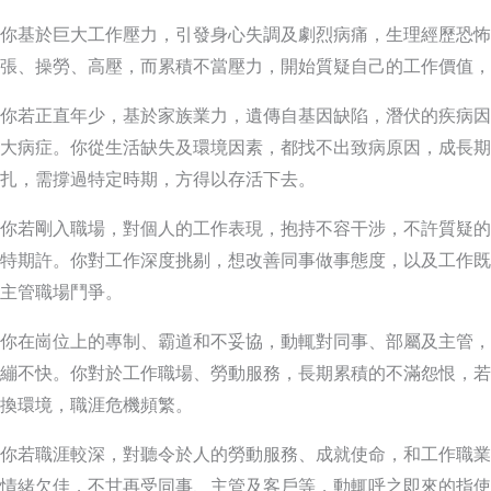
你基於巨大工作壓力，引發身心失調及劇烈病痛，生理經歷恐怖
張、操勞、高壓，而累積不當壓力，開始質疑自己的工作價值，
你若正直年少，基於家族業力，遺傳自基因缺陷，潛伏的疾病因
大病症。你從生活缺失及環境因素，都找不出致病原因，成長期
扎，需撐過特定時期，方得以存活下去。
你若剛入職場，對個人的工作表現，抱持不容干涉，不許質疑的
特期許。你對工作深度挑剔，想改善同事做事態度，以及工作既
主管職場鬥爭。
你在崗位上的專制、霸道和不妥協，動輒對同事、部屬及主管，
繃不快。你對於工作職場、勞動服務，長期累積的不滿怨恨，若
換環境，職涯危機頻繁。
你若職涯較深，對聽令於人的勞動服務、成就使命，和工作職業
情緒欠佳，不甘再受同事、主管及客戶等，動輒呼之即來的指使