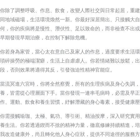
你除了調整呼吸、作息、飲食，改變人際社交與日常起居，重建
同地域磁場，生活環境煥然一新。你最好深居簡出、只接觸大自
何，你的疾病將是慢性、潛伏性、足以致命的，而非檢查不出或
早期發現早期治療，在控制下解除危機。
你若身為家管，當心太在意自己及家人的作息，過度要求生活環
瑣碎操勞的極端潔癖，生活上自虐虐人。你若情緒難以放鬆，出
段，否則效果將適得其反，引發強迫性精神官能症。
當流冥進六宮時，你將全然察覺，所有的生理疾病及身心失調，
養，皆需從心理層面下手。當你發現一連串毛病時，必需及早正
作、運動、飲食和養生習慣，紓解潛藏的身心毒素，接受健康壓
你需接觸瑜珈、太極、氣功、導引術、精油按摩，深入研究實用
養生法。你若透過鍥而不捨的精神力量，徹底修練持續精進，培
我改造健康外，尚且轉化他人身心症狀，提供不同途徑的服務方