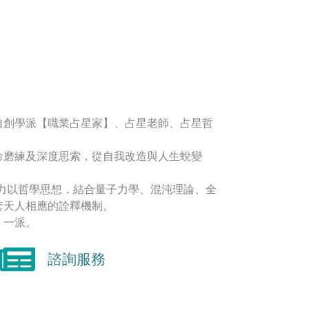
自創學派【職業占星家】、占星老師、占星哲
命磨練及深度思索，從自我改造與人生蛻變
著力以哲學思想，結合量子力學、混沌理論、全
套天人相應的詮釋機制。
】一派。
諮詢服務