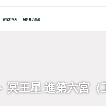
彭定軒簡介
關於量子占星
it＞ 冥王星 進第六宮