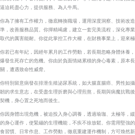
逼迫耗盡心力，提供服務、為人牛馬。
你為了擁有工作權力，徹底轉換職場，運用深度洞察、技術改造
準，改善服務品質。你撣精竭慮，建立一套完美流程，深化專業
取代的厲害能耐。你從此掌控工作大權，在財務事業上，迎來極
你若已有年紀，因經年累月的工作勞動，若長期忽略身體休養，
爆發生死存亡的危機。你由於負面情緒累積的身心毒素，原本長
關，遭遇致命性威脅。
你特別留意病發在排泄生殖泌尿系統，如大腸直腸癌、男性如攝
韌的求生意志，在受盡生理折磨與心理煎熬，長期與病魔抗戰後
契機，身心置之死地而後生。
你因身體出現危機，被迫投入身心調養，透過瑜珈、太極等，緩
的身心運作，使緊繃的生理機能，不疾不徐放鬆。你需用堅強的
食習慣、日常作息、工作勞動，徹底重建運作機制，方可煥然新