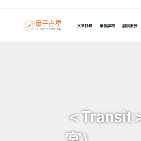
跳
至
主
文章目錄
最新課程
諮詢服務
要
內
容
回到列表
＜Trans
宮）