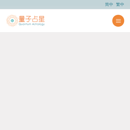
跳
简中
繁中
至
主
要
內
容