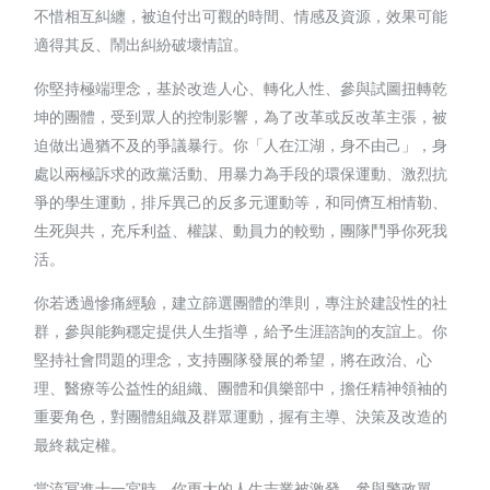
不惜相互糾纏，被迫付出可觀的時間、情感及資源，效果可能
適得其反、鬧出糾紛破壞情誼。
你堅持極端理念，基於改造人心、轉化人性、參與試圖扭轉乾
坤的團體，受到眾人的控制影響，為了改革或反改革主張，被
迫做出過猶不及的爭議暴行。你「人在江湖，身不由己」，身
處以兩極訴求的政黨活動、用暴力為手段的環保運動、激烈抗
爭的學生運動，排斥異己的反多元運動等，和同儕互相情勒、
生死與共，充斥利益、權謀、動員力的較勁，團隊鬥爭你死我
活。
你若透過慘痛經驗，建立篩選團體的準則，專注於建設性的社
群，參與能夠穩定提供人生指導，給予生涯諮詢的友誼上。你
堅持社會問題的理念，支持團隊發展的希望，將在政治、心
理、醫療等公益性的組織、團體和俱樂部中，擔任精神領袖的
重要角色，對團體組織及群眾運動，握有主導、決策及改造的
最終裁定權。
當流冥進十一宮時，你更大的人生志業被激發，參與警政單