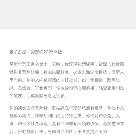
量子占星／彭定軒2025年版
當流年冥王進入第十一宮時，你浮現強烈渴望，欲深入社會團
體與非營利組織，藉由集體群眾，探索人類深層目標，釐清未
來志向。你加入網路實體的同好社群、如工會聯盟、政黨組
織、基金會、宗教團體、命理論壇或心理群組，結交志趣相投
的道友，完成集體改造之宏願。
你的朋友圈特質劇變，欲結識在特定領域擁有權勢，掌握不凡
群眾影響力，卻非功利目的之特殊朋友。你們對於公益、人
道、環保等社會議題，具有共同理念與類似價值，基於志同道
合，推動群眾目標，有同儕共識性，不具實質約束力。