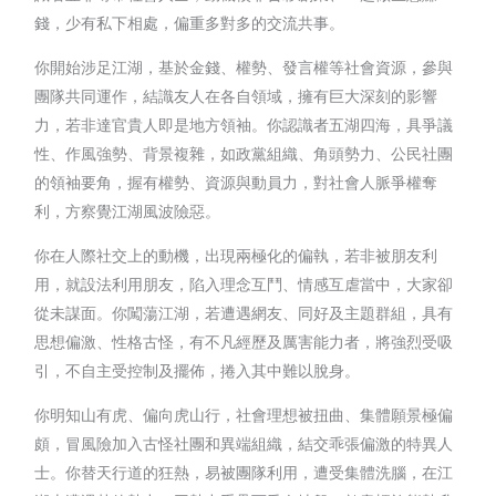
錢，少有私下相處，偏重多對多的交流共事。
你開始涉足江湖，基於金錢、權勢、發言權等社會資源，參與
團隊共同運作，結識友人在各自領域，擁有巨大深刻的影響
力，若非達官貴人即是地方領袖。你認識者五湖四海，具爭議
性、作風強勢、背景複雜，如政黨組織、角頭勢力、公民社團
的領袖要角，握有權勢、資源與動員力，對社會人脈爭權奪
利，方察覺江湖風波險惡。
你在人際社交上的動機，出現兩極化的偏執，若非被朋友利
用，就設法利用朋友，陷入理念互鬥、情感互虐當中，大家卻
從未謀面。你闖蕩江湖，若遭遇網友、同好及主題群組，具有
思想偏激、性格古怪，有不凡經歷及厲害能力者，將強烈受吸
引，不自主受控制及擺佈，捲入其中難以脫身。
你明知山有虎、偏向虎山行，社會理想被扭曲、集體願景極偏
頗，冒風險加入古怪社團和異端組織，結交乖張偏激的特異人
士。你替天行道的狂熱，易被團隊利用，遭受集體洗腦，在江