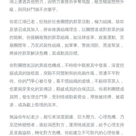
湖上遭遇其他勢力，因勢力重疊而爭奪地盤，敵意螺旋態勢升
級，與同好鬥個不亦樂乎。
你若江湖已老，狂熱於社會團體的群眾活動，極力組織、鼓吹
及號召成員加入，拼命推廣組織理念，以團體達成對群眾的操
控能耐。你接觸複雜的群眾組織，如法律改革、政黨運動、宮
廟團體等，乃至武裝性組織，如軍事、警政消防、黑道幫派，
將操控群眾解決危機，當成動員目標。
你對團體友誼的異樣危機感，不時暗中觀察其中發展，深度挖
掘成員的陰暗面，突顯不同聲附和的烏鴉作風，而遭不平對
待。你的鬥爭心被引發，看不慣組織的虛矯，不顧得罪眾人，
也要揭穿美化的宣傳語，戳破成員的自保謊話。你易和團體成
員間，發生理念鬥爭，受到情感勒索脅迫，導致被排擠、被霸
凌，成為獻上祭壇的羔羊。
無論你年紀老少，都引來深度困擾、巨大壓力、心理危機、乃
至恐怖變態者，亟欲洞悉對方，運用情感資源，給予心理支持
及道義協助，轉化對方危機。你欲建立不可取代的心理份量，