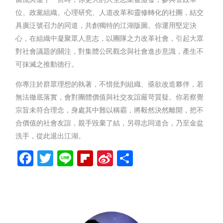
位、政黨組織、心理研究、人道改革和靈修轉化的社團，結交
具廣泛號召力的同道，共創獨特的江湖版圖。你運用堅定決
心，在組織中凝聚眾人意志，以團隊之力改革社會，引起大眾
對社會議題的關注，對集體公民觀念與社會進步意識，產生不
可抹滅之推動德行。
你專注於群眾理想的執著，不惜批判組織、亟欲改造夥伴，若
無法徹底落實，會對團體價值與社交友誼嚴苛質疑。你若察覺
宗旨未符合理念，身處其中難以稱霸，將毅然決然離開，把不
合價值的社會友誼，親手毀棄了結，另尋志同道合，乃至金盆
洗手，從此退出江湖。
Facebook
Twitter
Line
Flipboard
Sina
分
Weibo
享