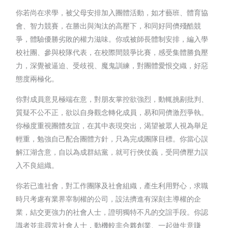
你若尚在求學，被父母安排加入團體活動，如才藝班、體育協
會、智力競賽，在勝出與淘汰的高壓下，和同好同儕殘酷競
爭，體驗優勝劣敗的權力滋味。你或被師長體制安排，編入學
校社團、參與校隊代表，在校際間競爭比賽，感受集體勝負壓
力，深覺被逼迫、受歧視、魔鬼訓練，對團體愛恨交織，好惡
態度兩極化。
你對成員意見極端在意，對朋友掌控欲強烈，動輒挑剔批判、
質疑不公不正，欲以自身觀念轉化成員，易和同儕激烈爭執。
你極度重視團體友誼，在其中表現突出，渴望被眾人視為舉足
輕重，勉強自己配合團體方針，只為完成團隊目標。你當心誤
解江湖含意，自以為成群結黨，就可行俠仗義，受同儕壓力誤
入不良組織。
你若已進社會，對工作團隊及社會組織，產生利用野心，求職
時只考慮有業界宰制權的公司，設法擠進有深刻主導權的企
業，結交更強力的社會人士，證明獨特不凡的交誼手段。你認
識者並非尋常社會人士，動機較非合夥創業、一起做生意賺