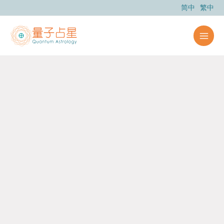
跳
简中
繁中
至
主
要
內
容