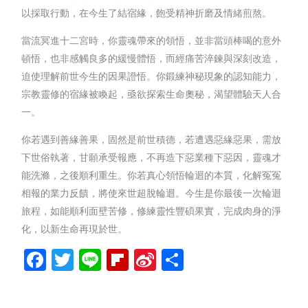
以採取行動，在今生了結宿緣，飽受精神折磨及情緒煎熬。
當流冥進十二宮時，你靈魂帶來的領悟，並非當頭棒喝的意外
頓悟，也非感觸良多的緩慢體悟，而經痛苦淬鍊與深刻改造，
迫使理解前世今生的因果證悟。你鍛練神秘現象的認知能力，
宗教靈修的宿緣被喚起，亟欲探索生命奧秘，渴望體驗天人合
一。
你若遇到善緣善果，固然是前世積德，若遭遇惡緣惡果，需放
下世俗執著，甘願承受報應，不再造下惡業種下惡因，靈魂才
能洗滌，之後順利重生。你若真心領悟輪迴的本質，化解冤冤
相報的業力反饋，將使來世超脫輪迴。今生是你最後一次輪迴
旅程，如能順利面壁苦修，修練靈性豐碩果實，完成肉身的淨
化，以新生命再現於世。
Facebook
Twitter
Line
Flipboard
Sina
分
Weibo
享