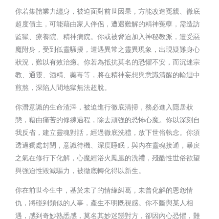
你若集體業力纏身，被迫面對前世因果，方能改造冤親、徹底
超度債主，可能藉由家人伴侶，遭遇難解的精神冤孽，需造訪
監獄、療養院、精神病院。你或被脅迫加入神秘教派，遭受惡
魔附身，受到低靈騷擾，遭遇異常之靈異現象，出現疑難身心
狀況，難以有效治癒。你若為抵抗莫名的恐懼不安，而沉迷宗
教、通靈、酒精、藥毒等，將在精神妄想與意識清醒的輪迴中
煎熬，深陷人間地獄無法超脫。
你潛意識的生命渣滓，被迫進行徹底清掃，務必進入隱居狀
態，藉由痛苦的修練過程，除去頑強的恐怖心魔。你以深刻自
我反省，建立靈魂對話，經過徹底洗禮，放下世俗執念。你須
透過獨處封閉，意識待機、深度睡眠，與內在靈魂接通，暴戾
之氣在修行下化解，心魔經浴火鳳凰的洗禮，殘酷性世俗欲望
與強迫性毀滅驅力，被徹底轉化得以新生。
你在前世今生中，基於未了的情緣糾葛，未曾化解的恩怨情
仇，將碰到類似的人事，產生不明既視感。你不斷與某人相
遇，感到奇妙熟悉感，莫名其妙迷戀對方，卻因內心恐懼，難