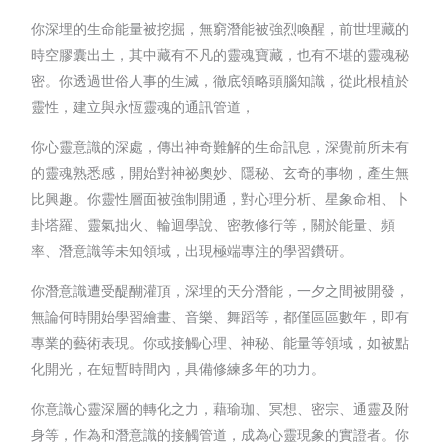
你深埋的生命能量被挖掘，無窮潛能被強烈喚醒，前世埋藏的
時空膠囊出土，其中藏有不凡的靈魂寶藏，也有不堪的靈魂秘
密。你透過世俗人事的生滅，徹底領略頭腦知識，從此根植於
靈性，建立與永恆靈魂的通訊管道，
你心靈意識的深處，傳出神奇難解的生命訊息，深覺前所未有
的靈魂熟悉感，開始對神祕奧妙、隱秘、玄奇的事物，產生無
比興趣。你靈性層面被強制開通，對心理分析、星象命相、卜
卦塔羅、靈氣拙火、輪迴學說、密教修行等，關於能量、頻
率、潛意識等未知領域，出現極端專注的學習鑽研。
你潛意識遭受醍醐灌頂，深埋的天分潛能，一夕之間被開發，
無論何時開始學習繪畫、音樂、舞蹈等，都僅區區數年，即有
專業的藝術表現。你或接觸心理、神秘、能量等領域，如被點
化開光，在短暫時間內，具備修練多年的功力。
你意識心靈深層的轉化之力，藉瑜珈、冥想、密宗、通靈及附
身等，作為和潛意識的接觸管道，成為心靈現象的實證者。你