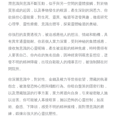
潛意識與意識不斷互動，似乎與另一空間的靈體接觸，對於物
質形成的起因，以及事物發生的根源，產生深刻的洞悉力。你
欲操控心靈能量，對生死、靈異、輪迴等迸發興趣，徹底研究
心理學、靈性療癒、意識出體等，探索靈體輪迴的奧秘。
你強烈的直覺透視力，被迫感應他人的想法、情緒和動機，具
有異常通靈能耐。你若個人業力深重，受到神秘的集體感應，
接收無意識的心靈呢喃，產生被追殺的精神焦慮，時時覺得有
人要害自己。你內在的無名扭曲，因神經衰弱罹患妄想症，迸
發不明的精神障礙，出現自殺殺人的殘暴言行，被強制關在封
閉院所。
你深層意識中，對於性、金錢及權力等世俗欲望，潛藏的執著
怨念，被激發恐怖心態與殘酷行為。你暗自盤算的隱密行動，
以及潛藏陰謀的行事方案，業力將迴向自身，引來秘密敵人施
以迫害。你可能被人幕後暗算，施以恐怖的心靈控制，如巫
術、蠱惑、下降頭，感受不明的精神摧殘，面對潛意識的磨
練，鍛煉出強大的心靈抗壓性。