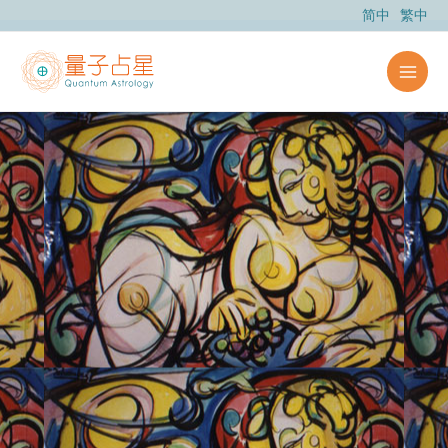
跳
简中
繁中
至
主
要
內
容