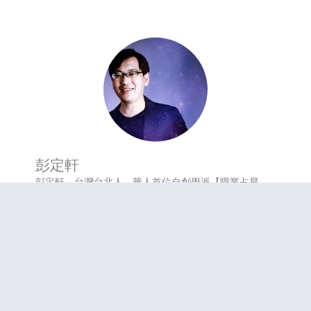
彭定軒
彭定軒，台灣台北人，華人首位自創學派【職業占星
家】、占星老師、占星哲學研究者。
生命修行自九歲起，經四十年生命磨練及深度思索，從
自我改造與人生蛻變中，悟出宇宙運行之道。
1999年開始占星學研習，近年著力以哲學思想，結合量
子力學、混沌理論、全像宇宙觀等，作為指引，建立一
套天人相應的詮釋機制。
全球首位華人，自創【量子占星】一派。