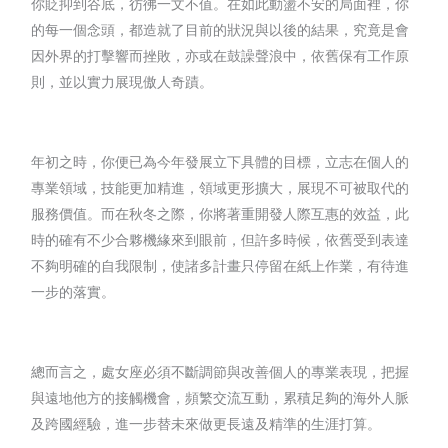
你貶抑到谷底，彷彿一文不值。在如此動盪不安的局面裡，你
的每一個念頭，都造就了目前的狀況與以後的結果，究竟是會
因外界的打擊響而挫敗，亦或在鼓譟聲浪中，依舊保有工作原
則，並以實力展現傲人奇蹟。
年初之時，你便已為今年發展立下具體的目標，立志在個人的
專業領域，技能更加精進，領域更形擴大，展現不可被取代的
服務價值。而在秋冬之際，你將著重開發人際互惠的效益，此
時的確有不少合夥機緣來到眼前，但許多時候，依舊受到表達
不夠明確的自我限制，使諸多計畫只停留在紙上作業，有待進
一步的落實。
總而言之，處女座必須不斷調節與改善個人的專業表現，把握
與遠地他方的接觸機會，頻繁交流互動，累積足夠的海外人脈
及跨國經驗，進一步替未來做更長遠及精準的生涯打算。