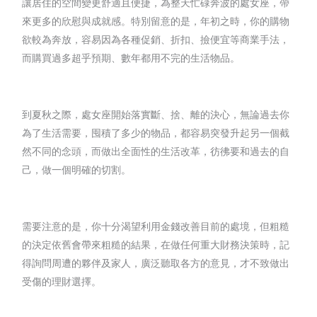
讓居住的空間變更舒適且便捷，為整天忙碌奔波的處女座，帶
來更多的欣慰與成就感。特別留意的是，年初之時，你的購物
欲較為奔放，容易因為各種促銷、折扣、撿便宜等商業手法，
而購買過多超乎預期、數年都用不完的生活物品。
到夏秋之際，處女座開始落實斷、捨、離的決心，無論過去你
為了生活需要，囤積了多少的物品，都容易突發升起另一個截
然不同的念頭，而做出全面性的生活改革，彷彿要和過去的自
己，做一個明確的切割。
需要注意的是，你十分渴望利用金錢改善目前的處境，但粗糙
的決定依舊會帶來粗糙的結果，在做任何重大財務決策時，記
得詢問周遭的夥伴及家人，廣泛聽取各方的意見，才不致做出
受傷的理財選擇。