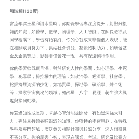
和諧相(120度)
當流年冥王星和諧水星時，你察覺學習專注度提升，對艱難複
雜的知識，如醫學、數學、物理學、人工智能，在師長教導及
同學砥礪下，學習有始有終。你的心智成果非僅個人表現，能
在相關成員努力下，集結社會資源、凝聚體制助力，如研發基
金及企業贊助，影響非僅曇花一現，具有深遠獨特作用。
你的學習欲既廣且深，對於研究人性的學問，如心理學、生死
學、犯罪學；操控權力的理論，如政治學、經濟學、社會學；
挖掘掩埋資源的技術，如地質學、探勘學、礦冶學、煉金術
等，探索宇宙奧秘的領域，如占星、八字、易經，萌生強大興
趣與接觸動機。
你若逢知性成長期，卓越心智潛能被開發，有如黑洞強大引
力，專注且持續吞噬艱澀的知識。你獨特的學習興趣，在特殊
學科及專門領域，廣泛參與相關社團與校際分享，深入鑽研且
不吝分享。你的厲害心智，表現在課業、考試、研究及比賽方