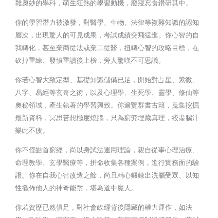
雜奧妙的學科，萌生狂熱的學習動機，廢寢忘食鑽研其中。
你的學習潛力被激發，對醫學、生物、法律等複雜知識的認知
層次，出現驚人的可見成果，考試成績突飛猛進。你心智的自
我轉化，甚至棄商從法或棄工從醫，扭轉心智的攻略目標，在
砍掉重練、發憤重讀後上榜，旁人驚嘆不可思議。
你若心智大致定型、基礎知識儲備已足，開始對占星、紫微、
八字、易經等玄奇之術，以及心理學、生死學、靈學、修仙等
奧秘領域，產生執著的學習興致。你遍覽群書古籍，蒐集挖掘
最新資料，冥思苦想極度燒腦，只為窮究埋藏真理，絞盡腦汁
樂此不疲。
你不僅皓首窮經，尚以身試法運用理論，親自從事心理治療、
命理教學、玄學醫療等，拼命收集各種案例，進行實務面的驗
證。你在自我心智改造之餘，尚且精心鍛鍊出洗腦受眾、以知
性擺佈他人的神奇能耐，堪為道中魔人。
你若資歷已然俱足，對社會政經背後隱藏的權力運作，如法