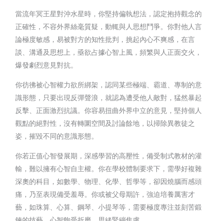
當流年冥王星對沖水星時，你堅持偏執想法，認定抱持觀念的
正確性，不容外界絲毫質疑，動輒與人思想鬥爭。你對他人言
論極度敏感，易被對方的知性批判，挑起內心不爽感，在言
談、溝通及思想上，亟欲占據心智上風，頻繁與人正面交火，
爆發劇烈意見對抗。
你彷彿被心智權力欲所綁架，認同某些極端、霸道、專制的意
識形態，只要出現反彈聲浪，就認為遭受他人敵對，猛然暴起
反擊、正面激烈抗議。你容易扭曲外界中立的意見，堅持個人
觀點的絕對性，沒有轉圜空間及討論餘地，以掃除異教徒之
姿，摧毀不同的意識形態。
你若正值心智發展期，深感學習的高壓性，備受制式教材的灌
輸，難以擁有心智自主權。你在學校體制要求下，需學好複雜
深奧的科目，如數學、物理、化學、哲學等，卻因燒腦而感頭
痛，乃至表現備受羞辱。你或被父母期許，強迫培養厲害才
藝，如珠算、心算、鋼琴、小提琴等，需要極度專注並刻苦鍛
鍊的技藝，心智飽受折磨，思緒緊繃焦慮。