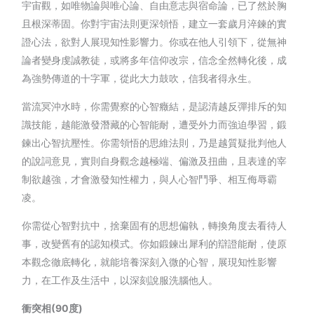
宇宙觀，如唯物論與唯心論、自由意志與宿命論，已了然於胸
且根深蒂固。你對宇宙法則更深領悟，建立一套歲月淬鍊的實
證心法，欲對人展現知性影響力。你或在他人引領下，從無神
論者變身虔誠教徒，或將多年信仰改宗，信念全然轉化後，成
為強勢傳道的十字軍，從此大力鼓吹，信我者得永生。
當流冥沖水時，你需覺察的心智癥結，是認清越反彈排斥的知
識技能，越能激發潛藏的心智能耐，遭受外力而強迫學習，鍛
鍊出心智抗壓性。你需領悟的思維法則，乃是越質疑批判他人
的說詞意見，實則自身觀念越極端、偏激及扭曲，且表達的宰
制欲越強，才會激發知性權力，與人心智鬥爭、相互侮辱霸
凌。
你需從心智對抗中，捨棄固有的思想偏執，轉換角度去看待人
事，改變舊有的認知模式。你如鍛鍊出犀利的辯證能耐，使原
本觀念徹底轉化，就能培養深刻入微的心智，展現知性影響
力，在工作及生活中，以深刻說服洗腦他人。
衝突相(90度)