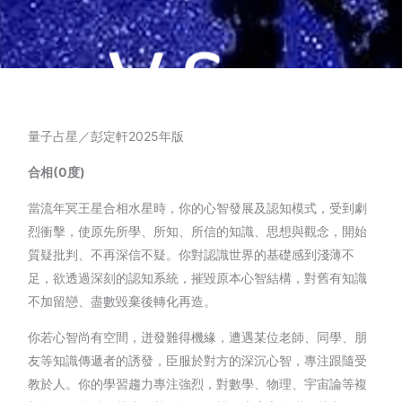
量子占星／彭定軒2025年版
合相(0度)
當流年冥王星合相水星時，你的心智發展及認知模式，受到劇
烈衝擊，使原先所學、所知、所信的知識、思想與觀念，開始
質疑批判、不再深信不疑。你對認識世界的基礎感到淺薄不
足，欲透過深刻的認知系統，摧毀原本心智結構，對舊有知識
不加留戀、盡數毀棄後轉化再造。
你若心智尚有空間，迸發難得機緣，遭遇某位老師、同學、朋
友等知識傳遞者的誘發，臣服於對方的深沉心智，專注跟隨受
教於人。你的學習趨力專注強烈，對數學、物理、宇宙論等複