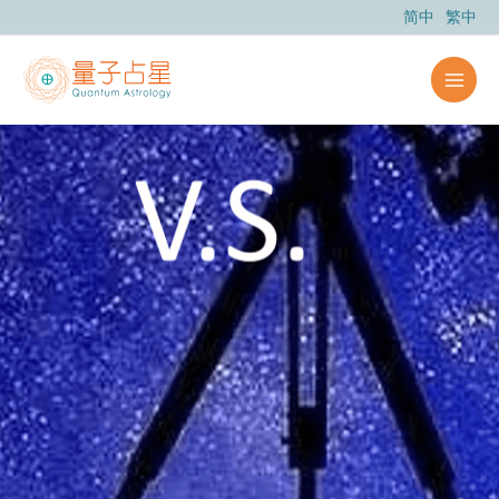
跳
简中
繁中
至
主
要
內
容