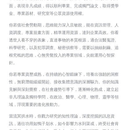
面，表現非凡成績，得以順利畢業、完成獨門論文，取得獎學
金、專業器材、研究室等公眾資源使用權。
你若值社會勞動期，思維能力深入且敏銳，能在資訊管理、人
資調度、專案規畫方面，精準運用資源，達到企業高效。你看
透世人看不穿的表象，直達事物的本質根源，適合法醫蒐證、
科學研究，以及犯罪調查、秘密偵察等，需要以抽絲剝繭、追
根究柢的思維，心無旁鶩投入的專業領域，尖銳運用心智探
針。
你若專業資歷成熟，在持續的心智鍛鍊下，培養出強韌的洞察
性，無窮潛能緩緩開起、接收集體意識的深層驅力。你的知識
見解與深刻覺察，在社會趨勢引導下，逐漸轉化熟成，建立起
非凡理論及獨特學問，在政治、醫學、心理、物理、靈學等領
域，浮現重要的進化推動力。
當流冥拱水時，你戮力研究的知性理論，深度挖掘的訊息資
訊，過往功用如鴨子划水，如今影響力水到渠成，終受社會肯