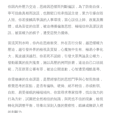
你因內外壓力交迫，思維因恐懼而判斷偏誤，為了防衛自保，
寧可扭曲真相而說謊，也難鬆口坦承指認主使，業力引爆自毀
人毀。你若接觸高爭議的人事環境，當心誤信上師、政黨及團
體，成為盲從的信眾，被迫傳播偏激思想、極端信仰及謬誤資
訊，被當權力的棋子，遭受惡勢力擺佈。
當流冥刑水時，你內在思維衝突、外在言行分裂，越恐懼權力
壓迫，越引發外界的檢視及質疑，心魔無中生有、極易小事化
大，風波越演越烈。你若死不認錯，引發大眾輿論及公權力，
發動嚴厲的批判蒐查，施以高壓的拷問折磨，逼迫自己口頭就
範，乃至群眾公審有罪，被迫公開道歉，心智遭受殘酷羞辱。
你需修練的生命課題，是歷經慘烈的思想鬥爭與心智煎熬後，
察覺思考的盲點，是否有偏執、硬拗、絕不輕信，亦或軟弱、
自欺、易受催眠的極端傾向。你當尋求專家指導，找出強力的
行為方針，試圖把全然相信的知識，與死也不信的現象，檢視
轉化與調整平衡，培養出深刻入微的覺察性，鍛練成鞭辟入裡
的判斷力。