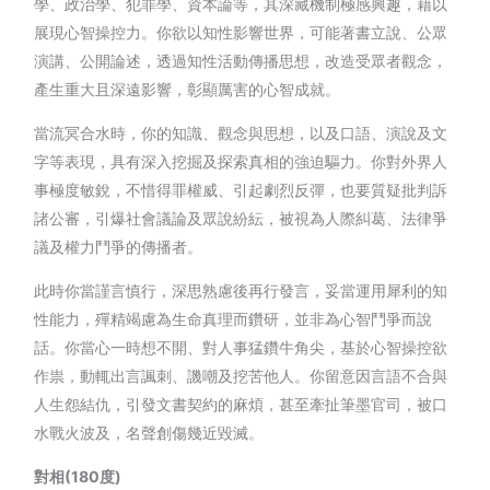
學、政治學、犯罪學、資本論等，其深藏機制極感興趣，藉以
展現心智操控力。你欲以知性影響世界，可能著書立說、公眾
演講、公開論述，透過知性活動傳播思想，改造受眾者觀念，
產生重大且深遠影響，彰顯厲害的心智成就。
當流冥合水時，你的知識、觀念與思想，以及口語、演說及文
字等表現，具有深入挖掘及探索真相的強迫驅力。你對外界人
事極度敏銳，不惜得罪權威、引起劇烈反彈，也要質疑批判訴
諸公審，引爆社會議論及眾說紛紜，被視為人際糾葛、法律爭
議及權力鬥爭的傳播者。
此時你當謹言慎行，深思熟慮後再行發言，妥當運用犀利的知
性能力，殫精竭慮為生命真理而鑽研，並非為心智鬥爭而說
話。你當心一時想不開、對人事猛鑽牛角尖，基於心智操控欲
作祟，動輒出言諷刺、譏嘲及挖苦他人。你留意因言語不合與
人生怨結仇，引發文書契約的麻煩，甚至牽扯筆墨官司，被口
水戰火波及，名聲創傷幾近毀滅。
對相(180度)