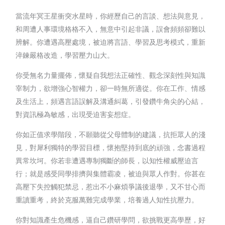
當流年冥王星衝突水星時，你經歷自己的言談、想法與意見，
和周遭人事環境格格不入，無意中引起非議，誤會頻頻卻難以
辨解。你遭遇高壓處境，被迫將言語、學習及思考模式，重新
淬鍊嚴格改造，學習壓力山大。
你受無名力量擺佈，懷疑自我想法正確性、觀念深刻性與知識
宰制力，欲增強心智權力，卻一時無所適從。你在工作、情感
及生活上，頻遇言語誤解及溝通糾葛，引發鑽牛角尖的心結，
對資訊極為敏感，出現受迫害妄想症。
你如正值求學階段，不願聽從父母體制的建議，抗拒眾人的淺
見，對犀利獨特的學習目標，懷抱堅持到底的頑強，念書過程
異常坎坷。你若非遭遇專制獨斷的師長，以知性權威壓迫言
行；就是感受同學排擠與集體霸凌，被迫與眾人作對。你甚在
高壓下失控觸犯禁忌，惹出不小麻煩爭議後退學，又不甘心而
重讀重考，終於克服萬難完成學業，培養過人知性抗壓力。
你對知識產生危機感，逼自己鑽研學問，欲挑戰更高學歷，好