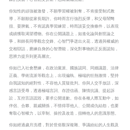
你知性的頑強被激發，不願學習權被剝奪，不肯接受制式教
導，不願順從家長期許。你時而言行強烈反彈，和父母鬧彆
扭、耍脾氣，不肯認真學習練習，時而談妥交換條件，以表現
成績獲取渴望禮物。你在公開議題上，如進化論與創世論之
爭，和師長同學觀念交鋒、心智鬥爭迸出火花，透過與權威的
交相辯詰，磨練自身的心智潛能，深化對事物的正反面認知，
思辨力提升到更高層次。
你如已入社會歷練，在政治黨派、國族認同、同婚議題、法律
正義、學術流派等觀念上，出現偏執、極端的狂熱激情，堅持
自我認知的絕對性，不容他人質疑批判。你與人交手放話，深
感言語受辱，透過極端言詞、存證信函、陳情抗議、提起訴
訟，互控言語詆毀，要求公開道歉。你在各種人際互動中，如
伴侶、合夥、親戚關係，不惜得罪他人、公開成仇結怨，也要
奪取心智權力，以宰制、操控及改造，扭轉他人的意識形態。
你如經過歲月洗禮，對於世俗艱深複雜、爭議紛紜的人生觀及