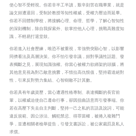
使心智不受輕視。你若非半工半讀，艱辛刻苦在職畢業，就是
論文頻遭退回，受制於教授等知性權威，受權力壓迫而延畢。
你若不回體制學校，將接觸心理、命理、哲學，了解心智知性
的深刻機制，除自我探索外、欲掌控他人心理，挑戰高難度知
識，不輕易打退堂鼓。
你若進入社會歷練，唯恐不被重視，常強勢突顯心智，以影響
同儕看法及高層決策。你不怕引發非議，頻對爭議性話題、發
表獨斷之見，展現知識強權。你當心被權力欲綁架的頭腦，將
其他意見視為對己敵意挑釁，不惜拉高仇恨值，堅持霸道絕對
性，引來反對勢力集結、心智樹敵不計其數。
你若具有年歲資歷，當心遭遇性格專制、表達獨斷的長官前
輩，以權威迫使自己遵命行事，卻因扭曲語意而引發事端。你
若在高壓下失去自主判斷，堅持一己之私的言語及說詞，可能
違反規範、因公涉法、觸犯禁忌、得罪當權，被捲入複雜鬥
爭，並遭相關者檢舉提告，引發文書訴訟，被公家裁罰及私人
求償。