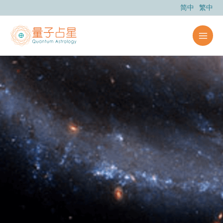
跳
简中
繁中
至
主
要
內
容