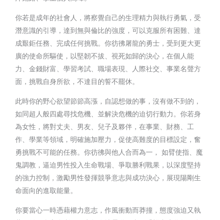
你若是成年的社會人，將察覺自己的生理精力與執行勇氣，受
潛意識的引導，達到無與倫比的強度，可以克服所有困難、達
成艱鉅任務、完成任何挑戰。你彷彿屠龍的勇士，受到更大更
廣的使命所驅使，以堅韌不拔、視死如歸的決心，在個人能
力、金錢財富、學習考試、職場表現、人際社交、事業名聲方
面，挑戰自身所欲，不達目的誓不罷休。
此時你的野心欲望節節高漲，自認想做的事，沒有做不到的，
如同超人般四處尋找危機、並解決危機的迫切行動力。你若身
為女性，將對丈夫、男友、兒子及夥伴，在事業、財務、工
作、學業等領域，明確施加壓力，促使高難度的目標設定，奮
勇挑戰不可能的任務。你彷彿與他人合而為一， 如臂使指、魔
鬼調教，逼迫男性投入生命戰場、爭取勝利戰果，以深度堅持
的強力控制，激勵男性發揮競爭意志與成功決心，展現陽剛生
命面向的進取能量。
你要當心一時憑藉權力意志，作風衝動而莽撞，態度強迫又執