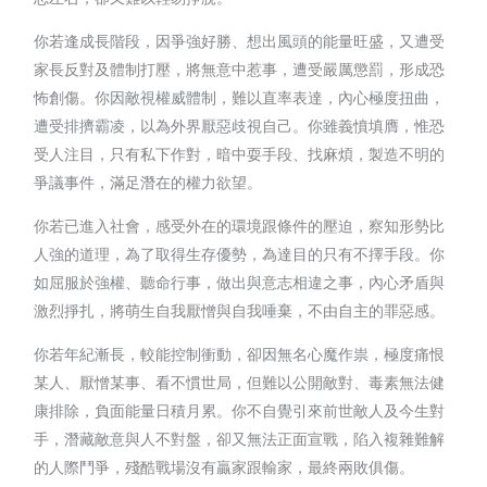
你若逢成長階段，因爭強好勝、想出風頭的能量旺盛，又遭受
家長反對及體制打壓，將無意中惹事，遭受嚴厲懲罰，形成恐
怖創傷。你因敵視權威體制，難以直率表達，內心極度扭曲，
遭受排擠霸凌，以為外界厭惡歧視自己。你雖義憤填膺，惟恐
受人注目，只有私下作對，暗中耍手段、找麻煩，製造不明的
爭議事件，滿足潛在的權力欲望。
你若已進入社會，感受外在的環境跟條件的壓迫，察知形勢比
人強的道理，為了取得生存優勢，為達目的只有不擇手段。你
如屈服於強權、聽命行事，做出與意志相違之事，內心矛盾與
激烈掙扎，將萌生自我厭憎與自我唾棄，不由自主的罪惡感。
你若年紀漸長，較能控制衝動，卻因無名心魔作祟，極度痛恨
某人、厭憎某事、看不慣世局，但難以公開敵對、毒素無法健
康排除，負面能量日積月累。你不自覺引來前世敵人及今生對
手，潛藏敵意與人不對盤，卻又無法正面宣戰，陷入複雜難解
的人際鬥爭，殘酷戰場沒有贏家跟輸家，最終兩敗俱傷。