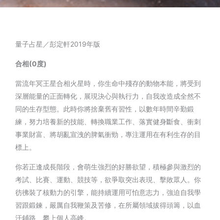
量子占星／彭定軒2019年版
合相(0度)
當流年冥王星合相火星時，你生命中殘存的動物本能，將受到
深層能量的正面轉化，展現決心與執行力，自我改造成全然不
同的生存型態。此時你將捨棄舊有習性，以數年時間辛勤鍛
練，努力培養新的技能、轉換職業工作、落實健身斷食、衝刺
事業財富、將胡亂宣洩的脾氣衝勁，專注運用在有利生存的目
標上。
你若正逢成長階段，會萌生強烈的好勝欲望，積極參與激烈的
考試、比賽、運動、競技等，欲爭取突出表現、擊敗眾人。你
彷彿裝了核動力的引擎，能持續運用可怕意志力，強迫自我學
習跟鍛鍊，嚴厲自我鞭策及苦修，在所屬領域拔得頭籌，以血
汗鋪路、攀上個人高峰。