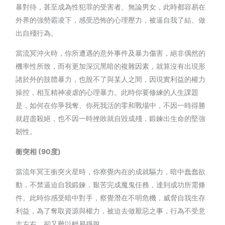
暴對待，甚至成為性犯罪的受害者。無論男女，此時都容易在
外界的強勢霸凌下，感受恐怖的心理壓力，被逼自我了結、做
出自殘行為。
當流冥沖火時，你所遭遇的意外事件及暴力傷害，絕非偶然的
機率性所致，而有更加深沉黑暗的複雜因素，就算沒有出現形
諸於外的肢體暴力，也脫不了與某人之間，因現實利益的權力
操控，相互精神凌虐的心理暴力。此時你要修練的人生課題
是，如何在你爭我奪、你死我活的零和戰場中，不因一時得勝
就趕盡殺絕，也不因一時挫敗就自毀成殘，鍛鍊出生命的堅強
韌性。
衝突相 (90度)
當流年冥王衝突火星時，你察覺內在的成就驅力，暗中蠢蠢欲
動，不禁逼迫自我鍛鍊，艱苦完成魔鬼任務，達到成功所需條
件。此時你感受暗中對手，察覺潛在不明危機，威脅自我生存
利益，為了奪取資源與權力，被迫去做厭惡之事，行為不受意
志左右，卻又難以輕易掙脫。