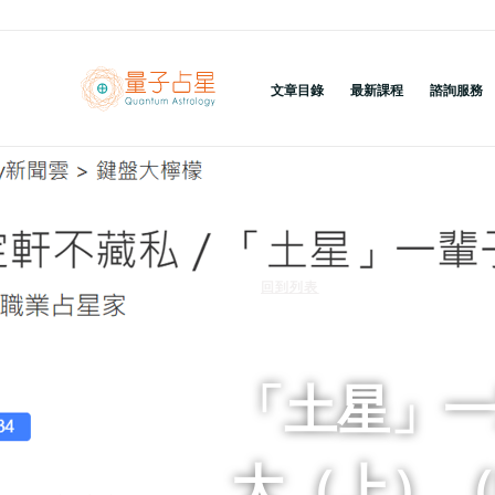
跳
至
主
文章目錄
最新課程
諮詢服務
要
內
容
回到列表
「土星」
大（上）（ET