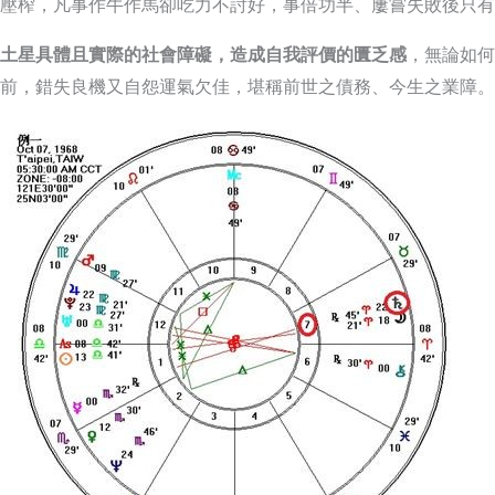
壓榨，凡事作牛作馬卻吃力不討好，事倍功半、屢嘗失敗後只有
土星具體且實際的社會障礙，造成自我評價的匱乏感
，無論如何
前，錯失良機又自怨運氣欠佳，堪稱前世之債務、今生之業障。