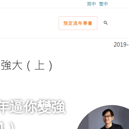
简中
繁中
預定流年專書
年逼你變強
4 ）