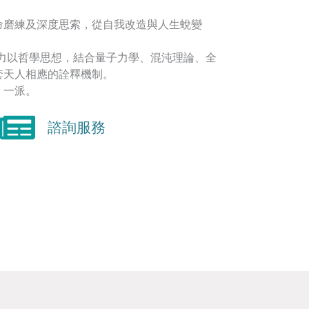
命磨練及深度思索，從自我改造與人生蛻變
著力以哲學思想，結合量子力學、混沌理論、全
套天人相應的詮釋機制。
】一派。
諮詢服務