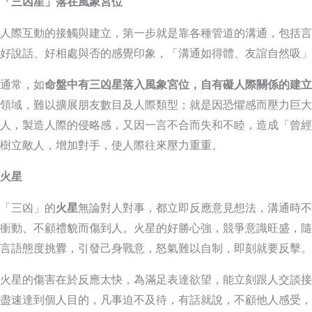
「三凶星」落在風象宮位
人際互動的接觸與建立，第一步就是靠各種管道的溝通，包括言
好說話、好相處與否的感覺印象，「溝通如得體、友誼自然吸」
通常，如
命盤中有三凶星落入風象宮位，自有礙人際關係的建立
領域，難以擴展朋友數目及人際類型；就是因恐懼感而壓力巨大
人，製造人際的侵略感，又因一言不合而失和不睦，造成「曾經
樹立敵人，增加對手，使人際往來壓力重重。
火星
「三凶」的
火星
無論對人對事，都立即反應意見想法，溝通時不
衝動、不顧禮貌而傷到人。火星的好勝心強，競爭意識旺盛，隨
言語態度挑釁，引發己身戰意，怒氣難以自制，即刻就要反擊。
火星的傷害在於反應太快，為滿足表達欲望，能立刻跟人交談接
盡速達到個人目的，凡事迫不及待，有話就說，不顧他人感受，