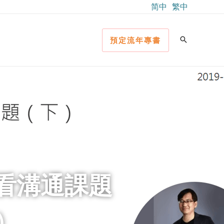
简中
繁中
預定流年專書
看溝通課題
 ）