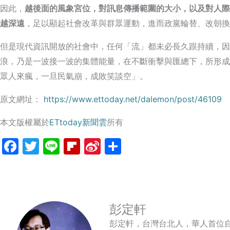
因此，
越後面的風象宮位，對訊息傳播範圍的大小，以及對人際
越深遠
，足以顯起社會改革與群眾運動，進而政黨輪替、改朝換
但是現代資訊開放的社會中，任何「流」都未必長久跟持續，因
浪，乃是一波接一波的集體能量，在不斷衝擊與匯總下，所形成
眾人來瘋，一旦民氣崩，成敗笑談空」。
原文網址：
https://www.ettoday.net/dalemon/post/46109
本文版權屬於
ETtoday新聞雲
所有
Facebook
Twitter
Line
Flipboard
Sina
分
Weibo
享
彭定軒
彭定軒，台灣台北人，華人首位