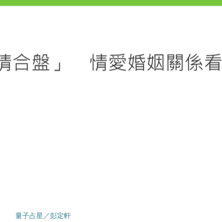
量子占星／彭定軒