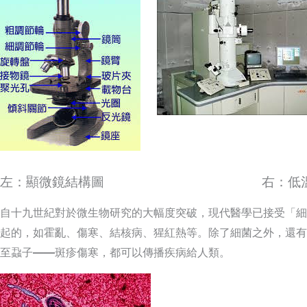
左：顯微鏡結構圖 右：低溫電
自十九世紀對於微生物研究的大幅度突破，現代醫學已接受「細
起的，如霍亂、傷寒、結核病、猩紅熱等。除了細菌之外，還有
至蝨子
——
斑疹傷寒，都可以傳播疾病給人類。