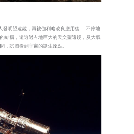
人發明望遠鏡，再被伽利略改良應用後， 不停地
的結構，還透過占地巨大的天文望遠鏡，及大氣
間，試圖看到宇宙的誕生原點。