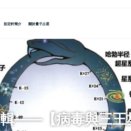
彭定軒簡介
關於量子占星
邏輯——【病毒與三王