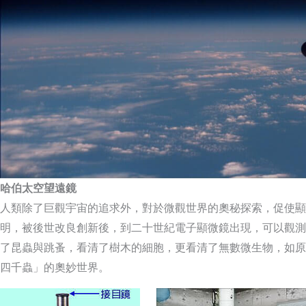
哈伯太空望遠鏡
人類除了巨觀宇宙的追求外，對於微觀世界的奧秘探索，促使顯
明，被後世改良創新後，到二十世紀電子顯微鏡出現，可以觀測
了昆蟲與跳蚤，看清了樹木的細胞，更看清了無數微生物，如原
四千蟲」的奧妙世界。