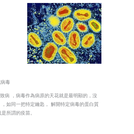
毒
致病 ，病毒作為病原的天花就是最明顯的，沒
」，如同一把特定鑰匙， 解開特定病毒的蛋白質
就是所謂的疫苗。