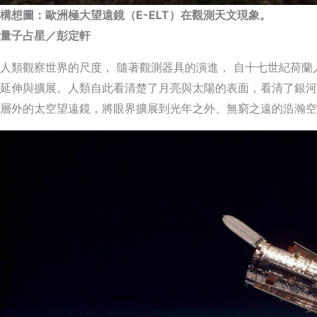
構想圖：歐洲極大望遠鏡（E-ELT）在觀測天文現象。
量子占星／彭定軒
人類觀察世界的尺度， 隨著觀測器具的演進， 自十七世紀荷蘭
延伸與擴展。人類自此看清楚了月亮與太陽的表面，看清了銀河
層外的太空望遠鏡，將眼界擴展到光年之外、無窮之遠的浩瀚空