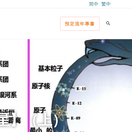
简中
繁中
預定流年專書
星】（上）