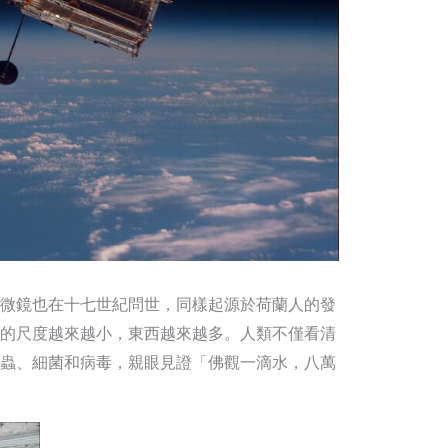
微鏡也在十七世紀問世，同樣起源於荷蘭人的發
的尺度越來越小，東西越來越多。人類不僅看清
蟲、細菌和病毒，親眼見證「佛觀一滴水，八萬