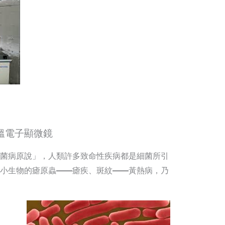
子顯微鏡
菌病原說」，人類許多致命性疾病都是細菌所引
小生物的瘧原蟲
——
瘧疾、斑紋
——
黃熱病，乃