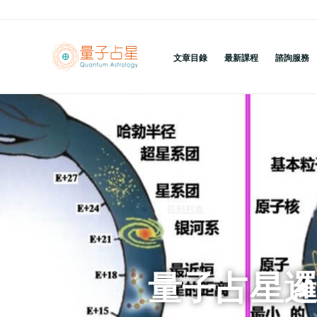
跳
至
主
文章目錄
最新課程
諮詢服務
要
內
容
回到列表
量子占星