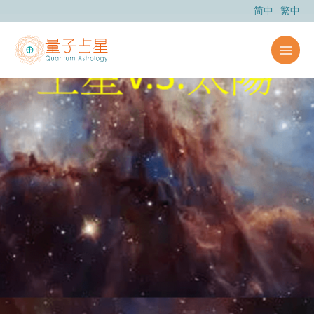
跳
简中
繁中
至
主
要
內
容