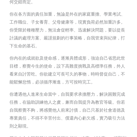
何交錯而定。
你在各方面的責任加重，無論是外在的家庭重擔、學業考試、
工作職位、子女養育、父母健康等，現實負荷必然加重許多。
你受限於種種壓力，無法倉促輕率、迅速解決問題，要以從長
計議的處理方案、嚴謹規劃的行事策略，自我管束與紀律，打
下生命的基石。
你內在的成就欲及使命感，逐漸具體成形，強迫自己省思此世
目標，察覺今生的使命，設下高難度挑戰及高標準任務，外人
看來自討苦吃。你欲建立可長可久的事物，時時督促自己，不
能鬆懈怠惰，必須循序漸進，方可按時完工。
你遭遇他人進來生命當中，自我要求承擔壓力，解決困難完成
任務，在協助訓練他人之虞，兼而自我提升為教官等級。你若
自我察覺不夠，將感覺他人前來討債，自己只基於社會道德及
專業責任，不得不辛苦付出、償還內心虧欠感，實乃吸引力法
則之顯現。