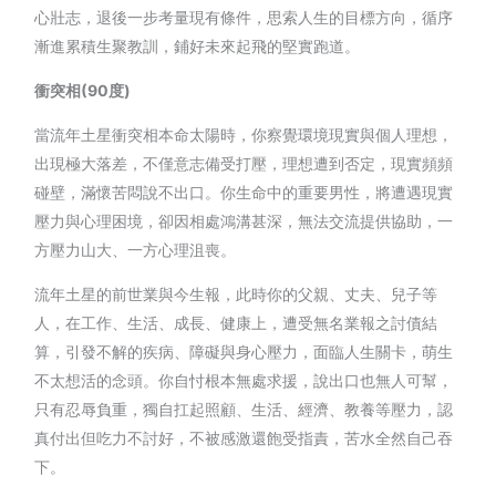
心壯志，退後一步考量現有條件，思索人生的目標方向，循序
漸進累積生聚教訓，鋪好未來起飛的堅實跑道。
衝突相
(90
度
)
當流年土星衝突相本命太陽時，你察覺環境現實與個人理想，
出現極大落差，不僅意志備受打壓，理想遭到否定，現實頻頻
碰壁，滿懷苦悶說不出口。你生命中的重要男性，將遭遇現實
壓力與心理困境，卻因相處鴻溝甚深，無法交流提供協助，一
方壓力山大、一方心理沮喪。
流年土星的前世業與今生報，此時你的父親、丈夫、兒子等
人，在工作、生活、成長、健康上，遭受無名業報之討債結
算，引發不解的疾病、障礙與身心壓力，面臨人生關卡，萌生
不太想活的念頭。你自忖根本無處求援，說出口也無人可幫，
只有忍辱負重，獨自扛起照顧、生活、經濟、教養等壓力，認
真付出但吃力不討好，不被感激還飽受指責，苦水全然自己吞
下。