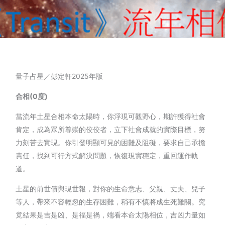
量子占星／彭定軒2025年版
合相
(0
度
)
當流年土星合相本命太陽時，你浮現可觀野心，期許獲得社會
肯定，成為眾所尊崇的佼佼者，立下社會成就的實際目標，努
力刻苦去實現。你引發明顯可見的困難及阻礙，要求自己承擔
責任，找到可行方式解決問題，恢復現實穩定，重回運作軌
道。
土星的前世債與現世報，對你的生命意志、父親、丈夫、兒子
等人，帶來不容輕忽的生存困難，稍有不慎將成生死難關。究
竟結果是吉是凶、是福是禍，端看本命太陽相位，吉凶力量如