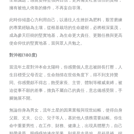
擁有被他人倚靠的條件，不再妄自菲薄。
此時你傾盡心力利用自己，以過往人生挫折為肥料，艱苦磨練
的專業經驗為土壤，從根基栽培的生命建樹，必將根深葉茂，
成為參天巨樹的堅實地基，為生命更大責任、更難任務與更高
使命仰仗的堅實地基，當與眾人共勉之。
對沖相
(180
度
)
當流年土星對沖本命太陽時，你感覺個人意志被師長打壓，人
生目標受父母否定，生命熱情在世俗角度下，得不到支持贊
同。你感覺頗不得志，飽受家長、主管、體制等權威束縛，被
迫從事不願的差事，擔負不屬自己的責任，意志備感受限，手
腳施展不開。
無論你身為男女，流年土星的因果業報與現世結帳，使得自身
父親、丈夫、公公、兒子等人，基於他人債務需要結帳。你生
命中重要男性，在工作、財務、健康上，出現具體壓力，自己
順帶承受，眼睜睜地連坐苦果，到底是吉是凶、是福是禍，端