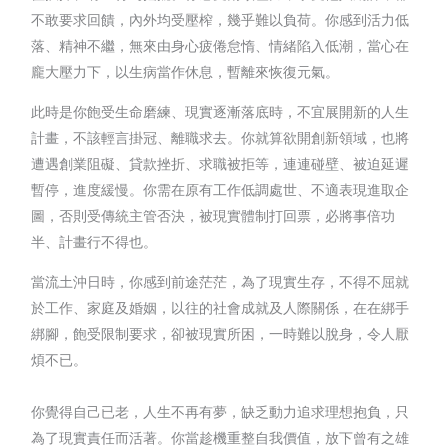
不敢要求回饋，內外均受壓榨，幾乎難以負荷。你感到活力低
落、精神不繼，無來由身心疲倦怠惰、情緒陷入低潮，當心在
龐大壓力下，以生病當作休息，暫離來恢復元氣。
此時是你飽受生命磨練、現實逐漸落底時，不宜展開新的人生
計畫，不該輕言掛冠、離職求去。你就算欲開創新領域，也將
遭遇創業阻礙、貸款挫折、求職被拒等，連連碰壁、被迫延遲
暫停，進度緩慢。你需在原有工作低調處世、不適表現進取企
圖，否則受傳統主管否決，被現實體制打回票，必將事倍功
半、計畫行不得也。
當流土沖日時，你感到前途茫茫，為了現實生存，不得不屈就
於工作、家庭及婚姻，以往的社會成就及人際關係，在在綁手
綁腳，飽受限制要求，卻被現實所困，一時難以脫身，令人厭
煩不已。
你覺得自己已老，人生不再有夢，缺乏動力追求理想抱負，只
為了現實責任而活著。你當趁機重整自我價值，放下曾有之雄