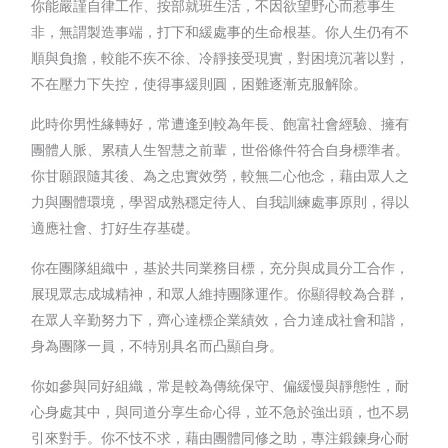
你能嚴謹自律工作、按部就班生活，不因欲望野心而惹事生
非，無謂製造事端，打下和緩處事的生命根基。你人生仍有不
順與負擔，較能不疾不徐、冷靜接受現實，對困境沉著以對，
不在壓力下失控，使得事緩則圓，困難逐漸克服解除。
此時你男性緣轉好，常遭逢到較為年長、飽富社會經驗、擁有
團體人脈、累積人生智慧之前輩，世俗條件符合自身標準者。
你甘願跟隨其後、為之忠實效勞，較無二心他念，藉由眾人之
力與團體環境，學習成熟穩定待人、自我訓練處事原則，得以
適應社會、打好生存基礎。
你在團隊組織中，基於共同業務目標，充分與成員分工合作，
展現眾志成城精神，和眾人維持團隊運作。你顯得較為合群，
在眾人辛勤努力下，齊心達標企業績效，合力達成社會和諧，
身為團隊一員，不特別具名而凸顯自身。
你如參與同好組織，常是較為傳統保守、偏緩慢與靜態性，耐
心身處其中，與同道分享生命心得，並不急於強出頭，也不易
引來對手。你不忮不求，藉由團體同修之助，專注鍛鍊身心耐