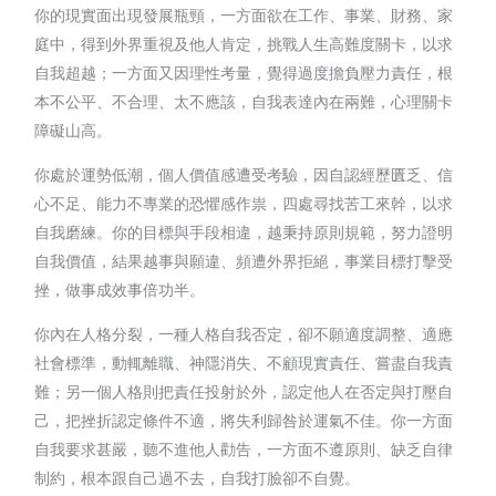
你的現實面出現發展瓶頸，一方面欲在工作、事業、財務、家
庭中，得到外界重視及他人肯定，挑戰人生高難度關卡，以求
自我超越；一方面又因理性考量，覺得過度擔負壓力責任，根
本不公平、不合理、太不應該，自我表達內在兩難，心理關卡
障礙山高。
你處於運勢低潮，個人價值感遭受考驗，因自認經歷匱乏、信
心不足、能力不專業的恐懼感作祟，四處尋找苦工來幹，以求
自我磨練。你的目標與手段相違，越秉持原則規範，努力證明
自我價值，結果越事與願違、頻遭外界拒絕，事業目標打擊受
挫，做事成效事倍功半。
你內在人格分裂，一種人格自我否定，卻不願適度調整、適應
社會標準，動輒離職、神隱消失、不顧現實責任、嘗盡自我責
難；另一個人格則把責任投射於外，認定他人在否定與打壓自
己，把挫折認定條件不適，將失利歸咎於運氣不佳。你一方面
自我要求甚嚴，聽不進他人勸告，一方面不遵原則、缺乏自律
制約，根本跟自己過不去，自我打臉卻不自覺。