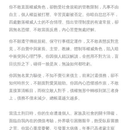
你不敢直面權威角色，卻飽受社會規範的管教限制，凡事不由
自主，個人權益被打壓、辛苦貢獻被否定。你暗自忿忿不平，
四處數落權威人士的不合情理、指出管理制度的有違常規，卻
因無名恐懼、不敢當面反應，內心苦楚無處紓解。
你不願遵守傳統規範、保守行事穩定運作，又不敢表態反對意
見，不自覺中與家長、主管、教練、體制等權威角色，陷入暗
中衝突與心理鬥爭。你因個人錯誤解讀，全然用不對方法，盲
目抗拒之下，碰得一臉是灰，無論如何都吃虧。
你因無名業力驅使，不知不覺引來債主，前來討還債務，卻不
知何時所欠，不願面對愛莫能助。你因內心恐懼感作祟，不敢
直接算清帳目，而樹立敵人對手，債權無形中轉移到第三者身
上，債務不僅未減少、總帳還越欠越多。
當流土刑日時，你的生命遭逢個人、家族及社會的關卡障礙，
面臨自我內在的價值考驗，外界吸引困難艱辛，飽受臥薪嘗膽
之苦。你當心重度憂鬱、引發重大病痛，年事已高者蒙主寵