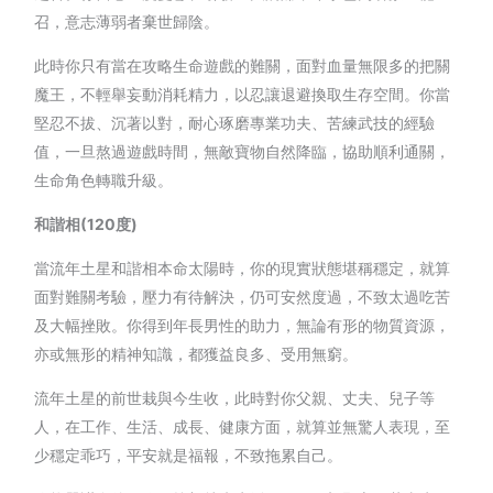
召，意志薄弱者棄世歸陰。
此時你只有當在攻略生命遊戲的難關，面對血量無限多的把關
魔王，不輕舉妄動消耗精力，以忍讓退避換取生存空間。你當
堅忍不拔、沉著以對，耐心琢磨專業功夫、苦練武技的經驗
值，一旦熬過遊戲時間，無敵寶物自然降臨，協助順利通關，
生命角色轉職升級。
和諧相
(120
度
)
當流年土星和諧相本命太陽時，你的現實狀態堪稱穩定，就算
面對難關考驗，壓力有待解決，仍可安然度過，不致太過吃苦
及大幅挫敗。你得到年長男性的助力，無論有形的物質資源，
亦或無形的精神知識，都獲益良多、受用無窮。
流年土星的前世栽與今生收，此時對你父親、丈夫、兒子等
人，在工作、生活、成長、健康方面，就算並無驚人表現，至
少穩定乖巧，平安就是福報，不致拖累自己。