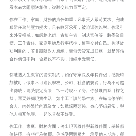
看本命太陽順逆相位，複雜交錯力量而定。
你在工作、家庭、財務的責任加重，凡事受人嚴苛要求、完成
艱難任務的壓力變大，只有咬牙承受，被迫逞強以對。你吸引
來外界權威，如嚴格老師、古板主管、制式官僚等，將學業目
標、工作責任、家庭重擔及行事標準，慎重交付自己。你基於
功利目的，若非跟隨對方磨練，責無旁貸完成任務，就是評估
合作價值不夠，合夥效率不彰，拒絕承受責任。
你遭遇人生教官的管束制約，如保守家長及年長伴侶，感覺時
刻被盯，做事不可違反學校、公司、社會的規範，行為不可超
出傳統，飽受規定所限，卻一時脫不了身。你發展自我目標之
餘，還要兼顧現實生活，如半工半讀的學生族、在職進修的社
會人、內外繁忙的職業女，如蠟燭兩頭燒、身心勞碌異常，與
他人相互施壓、一起吃苦都不好受。
你工作、家庭、財務方面，將出現舊夥伴與新夥伴間，基於價
值抉擇、有些行為搖擺。你感受兩頭壓力，承受他人期許，卻