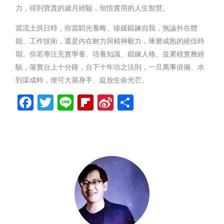
力，得到寶貴的歲月經驗，領悟實用的人生智慧。
當流土拱日時，你當韜光養晦、徐緩鍛鍊自我，無論外在體
能、工作技術，還是內在耐力與精神毅力，琢磨成熟的絕佳時
期。你若專注充實學養、培養知識、鍛鍊人格、並累積實務經
驗，落實台上十分鐘，台下十年功之法則，一旦萬事俱備、水
到渠成時，便可大展身手、綻放生命光芒。
Facebook
Twitter
Line
Flipboard
Sina
分
Weibo
享