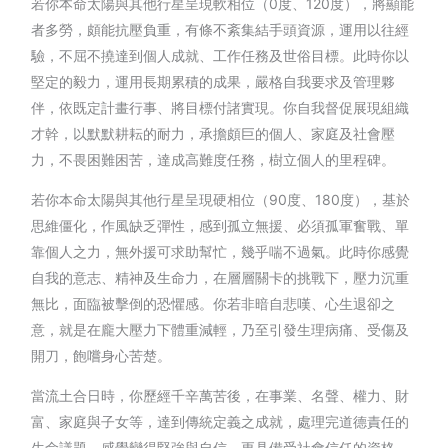
若你本命太陽與其他行星呈現軟相位（0度、120度），將顯能
者多勞，頗能抗壓負重，有條不紊集結手頭資源，運用以往經
驗，不屈不撓達到個人成就、工作任務及世俗目標。此時你以
堅定的毅力，運用長期累積的成果，嚴格自我要求及管理夥
伴，依既定計畫行事、將目標付諸實現。你自我督促展現組織
才幹，以默默耕耘的耐力，承擔頗巨的個人、家庭及社會壓
力，不畏困難困苦，達成高難度任務，樹立個人的里程碑。
若你本命太陽與其他行星呈現硬相位（90度、180度），基於
思維僵化，作風缺乏彈性，感到孤立無援、必須孤軍奮戰、單
靠個人之力，無外援可求助幫忙，幾乎喘不過氣。此時你感覺
自我的意志、精神及生命力，在層層關卡的挑戰下，壓力沉重
無比，面臨被擊倒的恐懼感。你若非暗自悲嘆、心生退卻之
意，就是在龐大壓力下體重減輕，乃至引發生理病痛、受傷及
開刀，飽嚐身心苦楚。
當流土合日時，你歷經千辛萬苦後，在事業、名聲、權力、財
富、家庭與子女等，達到傳統定義之成就，處理完道德責任的
生命議題，感覺變得堅強與自信，更具備受社會信任的資格，