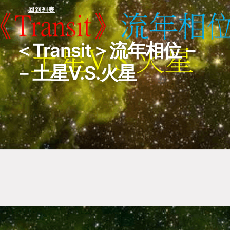
回到列表
＜Transit＞流年相位－
－土星V.S.火星