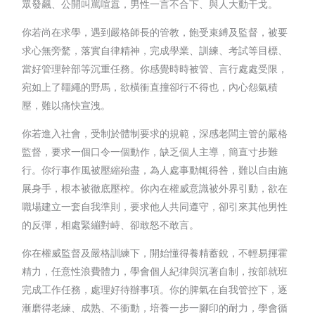
眾發飆、公開叫罵喧囂，男性一言不合下、與人大動干戈。
你若尚在求學，遇到嚴格師長的管教，飽受束縛及監督，被要
求心無旁騖，落實自律精神，完成學業、訓練、考試等目標、
當好管理幹部等沉重任務。你感覺時時被管、言行處處受限，
宛如上了韁繩的野馬，欲橫衝直撞卻行不得也，內心怨氣積
壓，難以痛快宣洩。
你若進入社會，受制於體制要求的規範，深感老闆主管的嚴格
監督，要求一個口令一個動作，缺乏個人主導，簡直寸步難
行。你行事作風被壓縮殆盡，為人處事動輒得咎，難以自由施
展身手，根本被徹底壓榨。你內在權威意識被外界引動，欲在
職場建立一套自我準則，要求他人共同遵守，卻引來其他男性
的反彈，相處緊繃對峙、卻敢怒不敢言。
你在權威監督及嚴格訓練下，開始懂得養精蓄銳，不輕易揮霍
精力，任意性浪費體力，學會個人紀律與沉著自制，按部就班
完成工作任務，處理好待辦事項。你的脾氣在自我管控下，逐
漸磨得老練、成熟、不衝動，培養一步一腳印的耐力，學會循