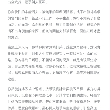
出全武行，動手與人互毆。
你自發性的本能活力，被無形的障礙所阻塞，找不出值得追求
與奮鬥的目標，甚至不想工作、不事生產，覺得不知為了什麼
而活。你面臨生命創意的瓶頸，無力從事創作活動，費盡心思
擠不出有價值的東西，虛耗時間精力卻被否定，面臨江郎才盡
的窘迫。
當流土沖火時，你精神抑鬱無精打采，感覺無力動彈，對現實
挑戰提不起勁，對個人生存感到絕望，一時找不到生命的出
路。你若非終日嗜睡、不願醒來面對現實，就是出現尋短念
頭，存活意志備受考驗。你越心急如焚，欲尋求挑戰以突破現
狀，越容易挫敗而灰心喪志，必須靜下心來、尋覓跨越障礙的
途徑。
你當從拚搏戰場中暫退，放緩現實計畫與挑戰目標，讓身心得
到休息，以度假心態熬過低潮，閱讀非功利性的書籍、聆聽非
世俗的音樂來陶冶性靈。若你不肯服輸、暫且偃旗息鼓、按甲
休兵，過度自我壓榨，當心與人競爭時血氣暴衝，引發高血