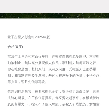
量子占星／彭定軒2025年版
合相
(0
度
)
當流年土星合相本命火星時，你察覺自我脾氣受壓抑、本能衝
動被制止，無法充分展現個人作風，嚐到精力無處宣洩之苦。
你在社會層面，基於原則、規範及制度，受權威人士強勢壓
制，和體制管理發生摩擦，基於人在屋簷下的考量，不得不忍
辱負重，暫且先低頭再說。
你遇到行為教官，被要求循規蹈矩，覺得精力蠢蠢欲動，卻無
法隨心所欲、在工作任意揮霍。你察覺做起事來，在權威管制
及監督壓力下，控制不了個人脾氣，易被人引爆憤怒，女性當