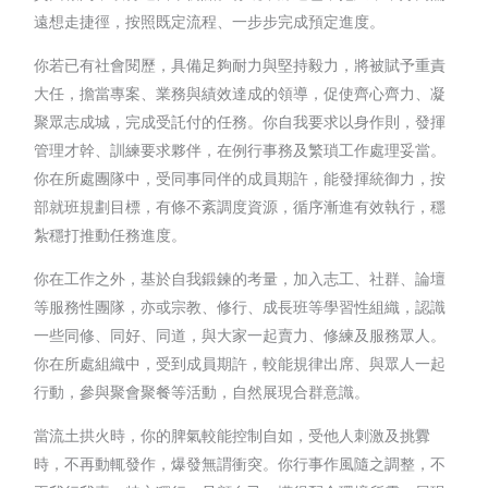
遠想走捷徑，按照既定流程、一步步完成預定進度。
你若已有社會閱歷，具備足夠耐力與堅持毅力，將被賦予重責
大任，擔當專案、業務與績效達成的領導，促使齊心齊力、凝
聚眾志成城，完成受託付的任務。你自我要求以身作則，發揮
管理才幹、訓練要求夥伴，在例行事務及繁瑣工作處理妥當。
你在所處團隊中，受同事同伴的成員期許，能發揮統御力，按
部就班規劃目標，有條不紊調度資源，循序漸進有效執行，穩
紮穩打推動任務進度。
你在工作之外，基於自我鍛鍊的考量，加入志工、社群、論壇
等服務性團隊，亦或宗教、修行、成長班等學習性組織，認識
一些同修、同好、同道，與大家一起賣力、修練及服務眾人。
你在所處組織中，受到成員期許，較能規律出席、與眾人一起
行動，參與聚會聚餐等活動，自然展現合群意識。
當流土拱火時，你的脾氣較能控制自如，受他人刺激及挑釁
時，不再動輒發作，爆發無謂衝突。你行事作風隨之調整，不