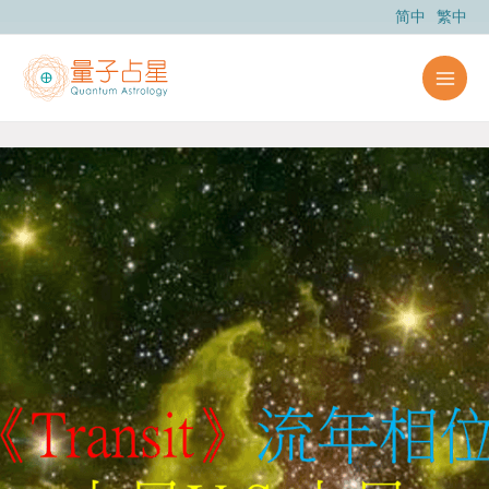
跳
简中
繁中
至
主
要
內
容