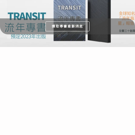
獲取專書最新消息