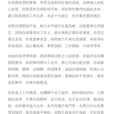
向具體有用的事務，率眾完成有利社會的成就。你將個人的私
心欲望，與實質性目標取得平衡，得到男性夥伴的協助支持，
建立較長期的工作往來，未必十分親近，但共事忠實而穩定。
你對目標堅韌不拔，精力水平雖不在最高峰，但能量專注而穩
定，謹慎自律運用在工作上，緩步推動計畫向前邁進。你意志
勇往直前、作風實事求是，時間精力不再任意揮霍，有效導向
世俗成就，如計畫統籌、事業規劃、工作推動、行政管理等。
你如尚值求學時期，將因學校活動之小組競賽、班級評比和團
體競賽等，和同學同儕分工合作，齊心完成分配任務。你或參
與球隊、樂隊、合唱團、田徑隊等，成員目標明確，對個人分
配任務，既能自我負責也相互協助，貫徹始終不會退出，避免
波及夥伴、任務功敗垂成。
你若進入工作職場，在團隊中分工協作，抱持循規蹈矩、心態
穩定規律，不再自我壓榨、逞力而為，也不妄自菲薄、勉強低
就。你和夥伴協力合作，各司其職不致鬥爭，在勞力付出與實
質回報間，取得適當平衡點。你既不躁進也不拖延，不好高鶩