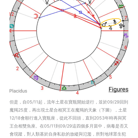
但是，自05/11起，流年土星在寶瓶開始逆行，並於09/29回到
魔羯25度，再出現土星合相冥王在魔羯的天象（下圖），土星
12/18會順行進入寶瓶座，從此不回頭，直到2053年時再與冥
王合相雙魚座。在05/11到09/29這四個多月當中，病毒是否又
會現蹤，對人類基於自身私欲的放縱與氾濫，所對地球眾生犯