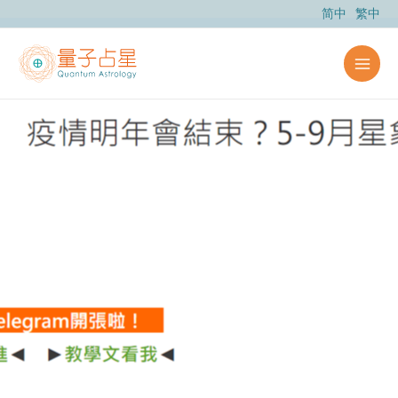
跳
简中
繁中
至
主
要
內
容