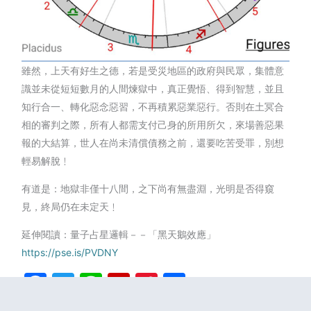
雖然，上天有好生之德，若是受災地區的政府與民眾，集體意
識並未從短短數月的人間煉獄中，真正覺悟、得到智慧，並且
知行合一、轉化惡念惡習，不再積累惡業惡行。否則在土冥合
相的審判之際，所有人都需支付己身的所用所欠，來場善惡果
報的大結算，世人在尚未清償債務之前，還要吃苦受罪，別想
輕易解脫﹗
有道是：地獄非僅十八間，之下尚有無盡淵，光明是否得窺
見，終局仍在未定天﹗
延伸閱讀：量子占星邏輯－－「黑天鵝效應」
https://pse.is/PVDNY
Facebook
Twitter
Line
Flipboard
Sina
分
Weibo
享