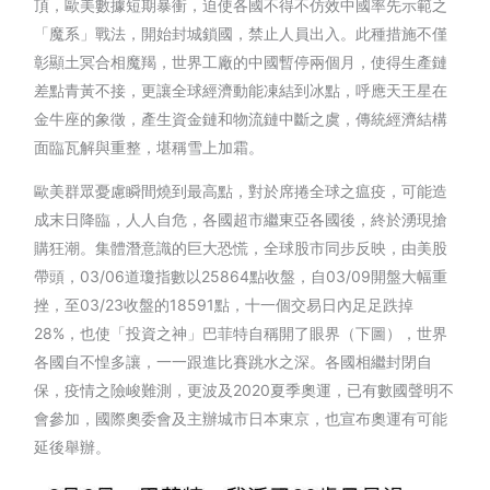
頂，歐美數據短期暴衝，迫使各國不得不仿效中國率先示範之
「魔系」戰法，開始封城鎖國，禁止人員出入。此種措施不僅
彰顯土冥合相魔羯，世界工廠的中國暫停兩個月，使得生產鏈
差點青黃不接，更讓全球經濟動能凍結到冰點，呼應天王星在
金牛座的象徵，產生資金鏈和物流鏈中斷之虞，傳統經濟結構
面臨瓦解與重整，堪稱雪上加霜。
歐美群眾憂慮瞬間燒到最高點，對於席捲全球之瘟疫，可能造
成末日降臨，人人自危，各國超市繼東亞各國後，終於湧現搶
購狂潮。集體潛意識的巨大恐慌，全球股市同步反映，由美股
帶頭，03/06道瓊指數以25864點收盤，自03/09開盤大幅重
挫，至03/23收盤的18591點，十一個交易日內足足跌掉
28%，也使「投資之神」巴菲特自稱開了眼界（下圖），世界
各國自不惶多讓，一一跟進比賽跳水之深。各國相繼封閉自
保，疫情之險峻難測，更波及2020夏季奧運，已有數國聲明不
會參加，國際奧委會及主辦城市日本東京，也宣布奧運有可能
延後舉辦。