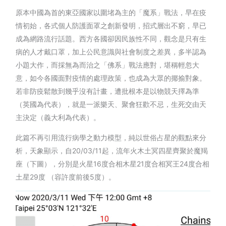
原本中國為首的東亞國家以圍堵為主的「魔系」戰法，早在疫
情初始，各式個人防護面罩之創新發明，招式層出不窮，早已
成為網路流行話題。西方各國卻因民族性不同，觀念是只有生
病的人才戴口罩，加上公民意識與社會制度之差異，多半認為
小題大作，而採無為而治之「佛系」戰法應對，堪稱輕忽大
意，如今各國面對疫情的處理政策，也成為大眾的揶揄對象。
若非防疫鬆散到幾乎沒有計畫，遭批根本是以物競天擇為準
（英國為代表），就是一派樂天、聚會狂歡不忌，生死交由天
主決定（義大利為代表）。
此篇不再引用流行病學之動力模型，純以世俗占星的觀點來分
析，天象顯示，自20/03/11起，流年火木土冥四星齊聚於魔羯
座（下圖），分別是火星16度合相木星21度合相冥王24度合相
土星29度 （容許度前後5度）。