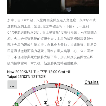
所幸，自03/31起，火星將由魔羯座進入寶瓶座，與03/23就
進寶瓶座的土星，呈現0度之準確合相（下圖），一直到
04/09走到寶瓶座6度，與土星寶瓶1度漸行漸遠，兩者離開合
相。火土合相寶瓶座的短短十天，土星的國家機器高效運作，
配上火星的渦輪引擎加持，自此全力發動，加速推進。世界公
民意識被激發而強力凝聚，可料在世人萬眾一心、全力圍堵
下，不僅確診與死亡數將大幅下降，加以肺炎疫苗問世在即，
疫情控制當可十拿九穩，新冠肺炎暫時銷聲匿跡。