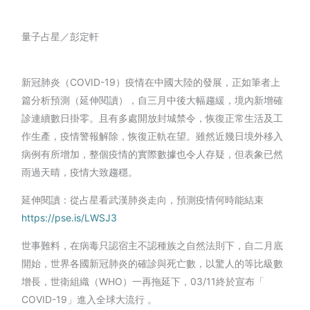
量子占星／彭定軒
新冠肺炎（COVID-19）疫情在中國大陸的發展，正如筆者上
篇分析預測（延伸閱讀），自三月中後大幅趨緩，境內新增確
診連續數日掛零。且有多處開放封城禁令，恢復正常生活及工
作生產，疫情警報解除，恢復正軌在望。雖然近幾日境外移入
病例有所增加，整個疫情的實際數據也令人存疑，但表象已然
雨過天晴，疫情大致趨穩。
延伸閱讀：從占星看武漢肺炎走向，預測疫情何時能結束
https://pse.is/LWSJ3
世事難料，在病毒只認宿主不認種族之自然法則下，自二月底
開始，世界各國新冠肺炎的確診與死亡數，以驚人的等比級數
增長，世衛組織（WHO）一再拖延下，03/11終於宣布「
COVID-19」進入全球大流行 。