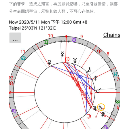
下的罪孽，造成之殘害，再度威脅恐嚇，乃至引發疫情，讓部
分生命回歸宇宙，示警其餘人類，不可心存僥倖。