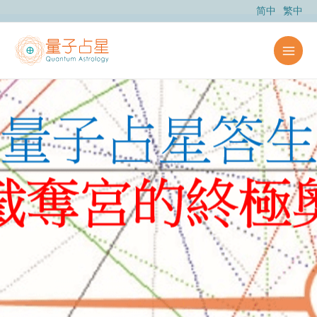
跳
简中
繁中
至
主
要
內
容