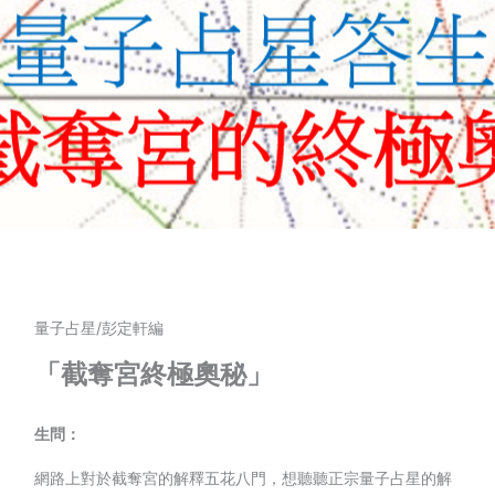
量子占星/彭定軒編
「截奪宮終極奧秘」
生問：
網路上對於截奪宮的解釋五花八門，想聽聽正宗量子占星的解