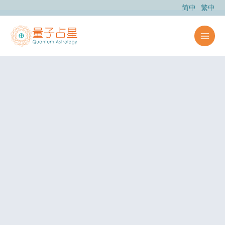
跳
简中
繁中
至
主
要
內
容