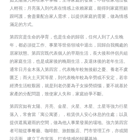
人輕視；月亮落入則代表在情感上依賴家庭，能得到家庭照顧
跟呵護，會盡量配合家人需求，以提供家庭的需要，做為情感
滿足的方式。
第四宮是生命的孕育，也是生命的歸宿，任何人到了人生晚
年，都必須從工作、事業等世俗領域中退出，回歸自我獨處的
居家狀態。第四宮既代表個人的早期生活，長大後和伴侶共組
的家庭生活，也是成家後的晚期生活，及退休後的老年生活。
通常日月金木落入第四宮，代表晚年較無後顧之憂、養老不虞
匱乏；而火土天冥等星，則代表晚年較為辛勞或不安定，若非
經濟生活較艱困，就是到老仍要為子女操勞煩惱，要不就基於
家產的分配問題，致使家人失和，家庭紛爭不斷。
第四宮如有太陽、月亮、金星、火星、木星、土星等強力行星
落入，常會當「寓公寓婆」，租賃供人安心休息的住處；以及
提供遮風避雨的空間，做為他人事業發展的場地。強力第四宮
者可能從事餐廳、咖啡館、旅館飯店、門市管理工作，亦或開
設店面、建立工作室等，打造情感的歸屬基地。