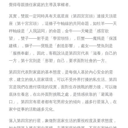
覺得母親擔任家庭的主導及掌權者。
其實，雙親一定同時具有天底星座（第四宮宮頭）連接天頂星
座（第十宮宮頭），這條子午軸線的共同命題，如牡羊——天
秤軸線是「人我認同」的命題，金牛——天蠍是「感官欲
望」，雙子——射手是「學習領悟」，巨蟹——魔羯是「保護
建構」，獅子——寶瓶是「創造影響」，處女——雙魚則是
「服務奉獻」。因此，客觀說法是第四宮代表「滋養」自己的
一方，第十宮則是「形塑」自己，要求面對社會的一方。
第四宮代表對家庭的基本態度，是每個人基於內心安全的需
求，建立的個人居家環境，可以不受外界打擾的私生活。第四
宮是我們在應付環境的現實，面對生存挑戰的壓力後，可以徹
底休生養息，在出外面對挑戰之處，是情感依靠的「避風港
口」。第四宮有星者都有宅男府女的傾向，越多行星落入，在
家中從事的活動越多元化。
落入第四宮的行星，象徵對居家生活的重視程度及要求態度，
如太陽落入將在家中掌權，主導家庭的發展，不容在家地位被