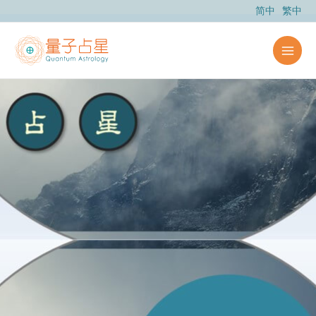
跳
简中
繁中
至
主
要
內
容