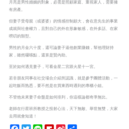
月亮是男性婚姻的對象，必需是照顧家庭、重視家人，需要擁
有房產。
但妻子受母親（或婆婆）的情感控制頗大，會在意先生的事業
成就與社會權力，且對自己的外在形象敏感，在外多話、在家
嘮叨的類型。
男性的月金六十度，還可論妻子逼他創業賺錢，幫他理財持
家，雖然囉嗦點，還算是賢內助。
至於如何遇見妻子，可看金星二宮跟火星十一宮。
若非朋友同事在社交場合介紹所認識，就是參予團體活動，一
起吃飯而熟悉，要不然是在買東西時遇到的專櫃小姐。
不管他未來妻子命盤是如何排列，你這樣論都奇準無比。
老師在行星班所教授之投射心法，天下無敵、舉世無雙，大家
去用就會知道！
Facebook
Twitter
Line
Flipboard
Sina
分