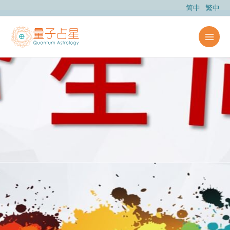
跳
简中
繁中
至
主
要
內
容