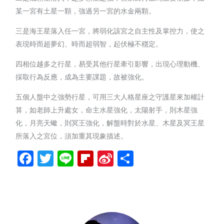
某一宮有土星一顆，強過另一宮的水金兩顆。
三是海王星落入任一宮，將弱化該宮之自主性及掌控力，使之
表現時而超夢幻、時而超弱智，起伏極不穩定。
四相位越多之行星，易受其他行星牽引影響，出現心理動機、
採取行為反應，成為主要課題，故被強化。
五個人盤中之強勢行星，可用三大人格星座之守護星來加權計
算，如老師上升處女，命主水星強化，太陽射手，則木星強
化，月亮天蠍，則冥王強化，解盤時對於水星、木星及冥王星
所落入之宮位，須加重其現象描述。
Facebook
Twitter
Line
Flipboard
Sina
分
Weibo
享