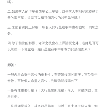
嗎？
二.如果落入的行星偏凶星如土星等，或是落入有削弱或模糊力
量的海王星，還是可以稱那個宮位的狀態為強嗎？
三.之前看網路上解盤，每個人的行星在盤中也有強勢、弱勢之
分。
四.除了相位的影響，老師之後會在上課講授之外，老師是否可
以統整一下會左右一顆行星在命盤中影響力的幾個因素？
師答：
一般占星命盤中宮位的重要性，有普遍標準的順序，宮位課中
會教，至於個人命盤之宮位，判斷強弱標準如下:
一是有無重要行星（十大行星加凱龍星）落入，有星則強，無
星則弱。
二是幾顆星落入，越多顆星越強，但以日月土為主要依據，如