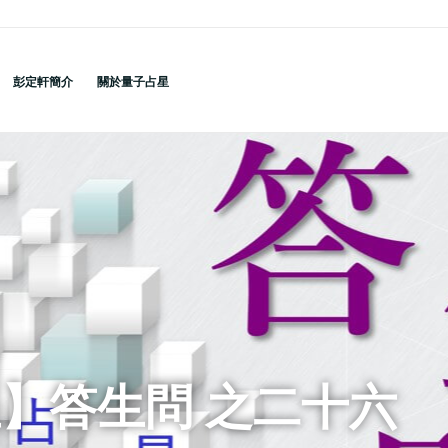
彭定軒簡介
關於量子占星
】答生問 之二十六