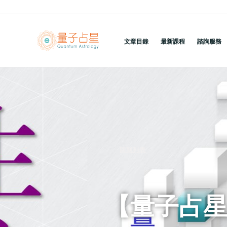
跳
至
主
文章目錄
最新課程
諮詢服務
要
內
容
回到列表
【量子占星