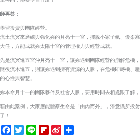
師再答：
學習投資與團隊經營。
流土流冥來磨練與強化妳的月亮十一宮，擺脫小家子氣、優柔寡
大任，方能成就妳太陽十宮的管理權力與經營成就。
先是流冥進五宮沖月亮十一宮，讓妳遇到團隊經營的崩解危機，
隨後流木進五，則讓妳遇到擁有資源的人脈，在危機即轉機、壓
的心性與智慧。
妳本命月十一的團隊夥伴及社會人脈，要用時間去相處跟了解，
藉由此案例，大家應能體察生命是「由內而外」，潛意識所投射
了！
Facebook
Twitter
Line
Flipboard
Sina
分
Weibo
享