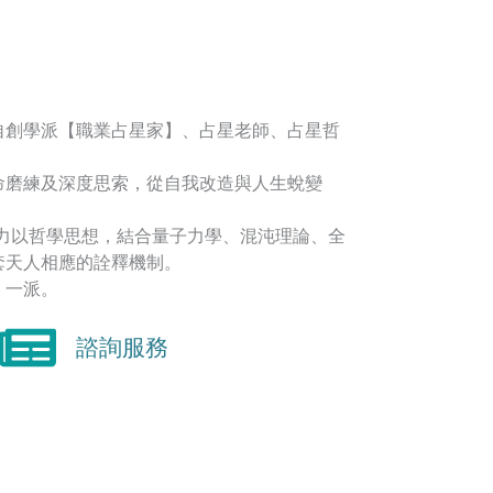
自創學派【職業占星家】、占星老師、占星哲
命磨練及深度思索，從自我改造與人生蛻變
著力以哲學思想，結合量子力學、混沌理論、全
套天人相應的詮釋機制。
】一派。
諮詢服務