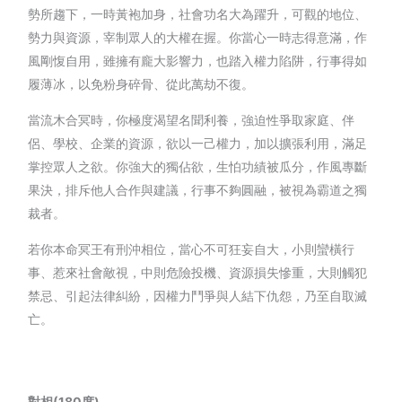
勢所趨下，一時黃袍加身，社會功名大為躍升，可觀的地位、
勢力與資源，宰制眾人的大權在握。你當心一時志得意滿，作
風剛愎自用，雖擁有龐大影響力，也踏入權力陷阱，行事得如
履薄冰，以免粉身碎骨、從此萬劫不復。
當流木合冥時，你極度渴望名聞利養，強迫性爭取家庭、伴
侶、學校、企業的資源，欲以一己權力，加以擴張利用，滿足
掌控眾人之欲。你強大的獨佔欲，生怕功績被瓜分，作風專斷
果決，排斥他人合作與建議，行事不夠圓融，被視為霸道之獨
裁者。
若你本命冥王有刑沖相位，當心不可狂妄自大，小則蠻橫行
事、惹來社會敵視，中則危險投機、資源損失慘重，大則觸犯
禁忌、引起法律糾紛，因權力鬥爭與人結下仇怨，乃至自取滅
亡。
對相(180度)