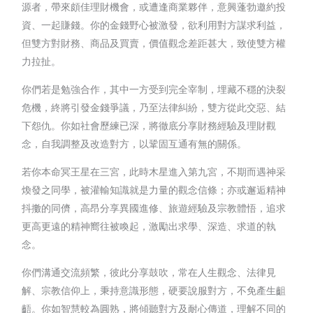
源者，帶來頗佳理財機會，或遭逢商業夥伴，意興蓬勃邀約投
資、一起賺錢。你的金錢野心被激發，欲利用對方謀求利益，
但雙方對財務、商品及買賣，價值觀念差距甚大，致使雙方權
力拉扯。
你們若是勉強合作，其中一方受到完全宰制，埋藏不穩的決裂
危機，終將引發金錢爭議，乃至法律糾紛，雙方從此交惡、結
下怨仇。你如社會歷練已深，將徹底分享財務經驗及理財觀
念，自我調整及改造對方，以鞏固互通有無的關係。
若你本命冥王星在三宮，此時木星進入第九宮，不期而遇神采
煥發之同學，被灌輸知識就是力量的觀念信條；亦或邂逅精神
抖擻的同儕，高昂分享異國進修、旅遊經驗及宗教體悟，追求
更高更遠的精神嚮往被喚起，激勵出求學、深造、求道的執
念。
你們溝通交流頻繁，彼此分享鼓吹，常在人生觀念、法律見
解、宗教信仰上，秉持意識形態，硬要說服對方，不免產生齟
齬。你如智慧較為圓熟，將傾聽對方及耐心傳道，理解不同的