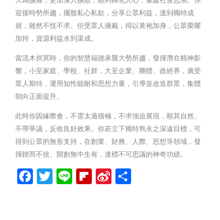
迎接時勢所趨，擺脫私心私欲，分享公眾利益，達到獨特成
就，雖然不忮不求、但受眾人擁戴，得以黃袍加身，公眾榮耀
加持，資源利益水到渠成。
當流木拱冥時，你的智慧福德承襲大勢所趨，發揮潛在精神影
響，小至家庭、學校、社群，大至企業、團體、政經界，廣受
眾人期待，運用知性能耐和思想力量，引導並改造群眾，集體
朝向正面提升。
此時你因緣際會，不需太過積極，不求強迫展現，順其自然、
不帶爭議，反收良好效果。你若立下獨特雋永之深遠目標，可
得到公眾的無形支持，在創業、財務、人際、思想等領域，發
揮鍥而不捨、開創無中生有，達標不可思議的神奇功績。
Facebook
Twitter
Line
Flipboard
Sina
分
Weibo
享