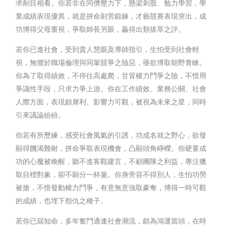
求剮目相看。你若非在同儕壓力下，懸梁刺股、勉力學習，學
業成績表現優異，就是拼命刻苦鍛鍊，才藝競賽表現突出，成
功博得父母重視，爭取師長另眼，贏得出類拔萃之評。
若你已進社會，受到貴人慧眼及導師指引，生怕受到社會輕
視，無懼於職場倫理與同輩競爭之險惡，亟欲博取朝野青睞。
你為了取得績效，不停往高處爬，甘冒權力鬥爭之險，不惜用
爭議性手段，只求力爭上游。你在工作績效、業務公關、社會
人際方面，表現頗犀利、影響力可觀，被視為未來之星，同時
引來議論紛紛。
你若有所歷練，感受社會風氣的引誘，功成名就之野心，欲發
顯得饑渴難耐，拼命爭取表現機會，凸顯頭角崢嶸。你硬要成
功的心魔被喚醒，聽不進客觀建言，不顧團隊之利益，專注獵
取目標對象，卻不願分一杯羹。你身旁容不得別人，生怕功勞
被搶，不惜發動權力鬥爭，有意無意強取豪奪，博得一時可觀
的成績，也埋下怨仇之種子。
若你已屆知命，多年奮鬥適逢社會潮流，頗為鴻運當頭，在時