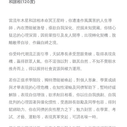
和諧相(120度)
當流年木星和諧相本命冥王星時，你遭逢作風厲害的人生導
師，內在潛能被激發，亟欲自我深化、挖掘未知寶藏。你猜心
疑忌的心理深淵，因前輩指引及友人開導，出現轉化契機，脫
離敝帚自珍、作繭自縛之境。
你受時代潮流正面引導，天賦專長承受慧眼青睞，取得表現良
機，贏得群眾人氣。你不逞強以對，聽其自然，不知不覺順水
推舟而上，得以握持社會資源與權力運用。
若你正值求學階段，獨特潛能被喚起，對個人形象、學業成績
與才華表現的心理危機，在知性灌輸及同儕幫助下，暫時紓緩
解除，表現自信增強，欲求剮目相看。你以往自我挑剔、自我
批判的心理固著與僵化慣性，受惠師長鼓勵及同學包容，得到
鬆綁助力。你在同儕的良性壓力之下，勉力刻苦，在學業、考
試、才藝、運動等，表現異軍突起，可謂名噪一時。