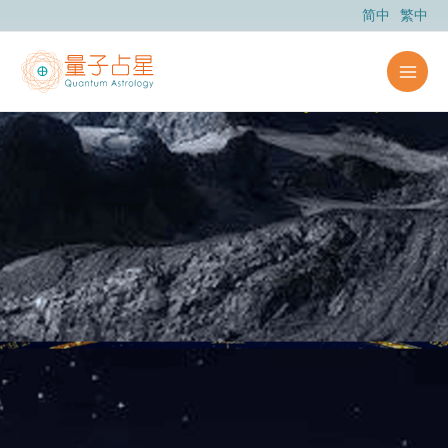
跳
简中
繁中
至
主
要
內
容