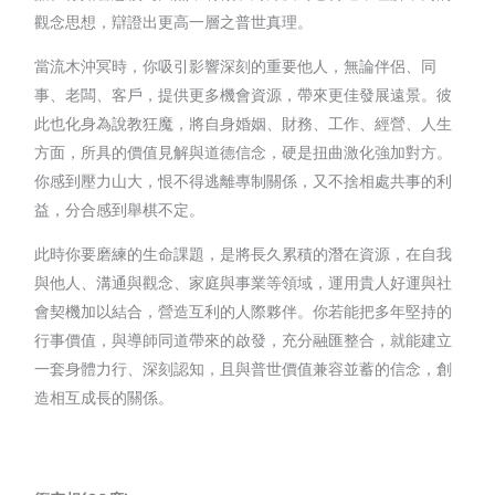
觀念思想，辯證出更高一層之普世真理。
當流木沖冥時，你吸引影響深刻的重要他人，無論伴侶、同
事、老闆、客戶，提供更多機會資源，帶來更佳發展遠景。彼
此也化身為說教狂魔，將自身婚姻、財務、工作、經營、人生
方面，所具的價值見解與道德信念，硬是扭曲激化強加對方。
你感到壓力山大，恨不得逃離專制關係，又不捨相處共事的利
益，分合感到舉棋不定。
此時你要磨練的生命課題，是將長久累積的潛在資源，在自我
與他人、溝通與觀念、家庭與事業等領域，運用貴人好運與社
會契機加以結合，營造互利的人際夥伴。你若能把多年堅持的
行事價值，與導師同道帶來的啟發，充分融匯整合，就能建立
一套身體力行、深刻認知，且與普世價值兼容並蓄的信念，創
造相互成長的關係。