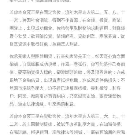
若你本命冥王星在固定宮位，流年木星進入第二、五、八、十
一宮，將因社會潮流、得到不小資源，在金錢、投資、商業、
團隊上，出現成功機會。你強勢爭取財務的規劃運用，對賺錢
野心勃發，欲冒險投資、借錢經商、貸款創業、團隊募資，從
群眾資源中取得好處，兼顧眾人利益。
你承受家人與團體期望，行事初衷雖是正向，卻因野心貪念而
偏頗，自我膨脹成功規模，作風一意孤行。你可能堅持己身價
值，硬要融資投入標的，卻遭斷頭追繳，涉及證券違約；亦或
跟地下金融借貸，出現資產抵押危機，造成家庭伴侶損失；不
然因市場競爭壓力，迫不得已違反商標權、專利權等，和客
戶、同業、廠商引起買賣糾紛，乃至鋌而走險、販賣違禁物
品，遊走法律邊緣，引來懲罰制裁。
若你本命冥王星在變動宮位，流年木星進入第三、六、九、十
二宮，若非因體制提拔，被賦予改革制度之責，在知識傳播、
在職訓練、輔導顧問、宗教律法等領域，一展破舊除新的智識