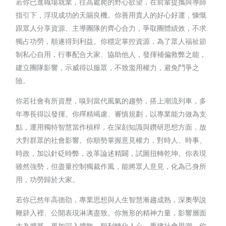
若你已進職場就業，往高處爬的野心欲望，在前輩提攜與導師
指引下，浮現成功的天賜良機。你善用貴人的好心好運，慷慨
跟眾人分享資源、主導團隊的齊心合力，爭取團體績效，不求
獨占功勞，順遂得到利益。你穩定掌控資源，為了眾人福祉節
制私心自用，行事配合大家、協助他人，發揮補偏救弊之能，
建立團隊影響，示威得以服眾，不致濫用權力，避免鬥爭之
險。
你若社會有所資歷，嗅到當代風氣的趨勢，搭上潮流列車，多
年專長得以發揮。你殫精竭慮、審慎規劃，以專業能力做為支
點，運用獨特智慧當作槓桿，在深刻知識與鑽研思想方面，放
大對群眾的社會影響。你順勢掌握意見權力，對時人、時事、
時政，加以針砭時弊，改革論述精闢，試圖扭轉乾坤。你表現
雖然強勢，但盡量控制獨裁作風，能將眾人意見，化為己身所
用，功勞歸於大家。
若你已然年高德劭，專業思想與人生智慧漸趨成熟，深奧學說
鞭辟入裡、公開表現淋漓盡致。你無形的精神力量，影響層面
大為擴展，更加深入擴散，順利轉化人心，重建社會思潮。你