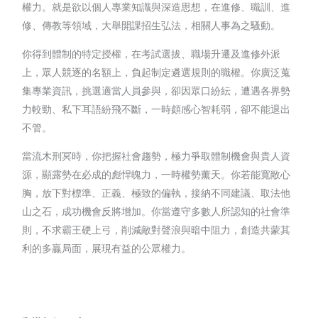
權力。就是欲以個人專業知識與深造思想，在進修、職訓、進
修、傳教等領域，大舉開課招生弘法，相關人事為之騷動。
你得到體制的特定授權，在考試選拔、職場升遷及進修外派
上，眾人競逐的名額上，負起制定遴選規則的職權。你廣泛蒐
集專業資訊，挑選適當人員參與，卻因眾口紛紜，遭遇各界勢
力較勁、私下耳語紛飛不斷，一時頗感心智耗弱，卻不能退出
不管。
當流木刑冥時，你把握社會趨勢，極力爭取體制機會與貴人資
源，顯露勢在必成的彪悍魄力，一時權勢薰天。你若能寬敞心
胸，放下對標準、正義、極致的偏執，接納不同建議、取法他
山之石，成功機會反將增加。你當遵守多數人所認知的社會準
則，不求霸王硬上弓，削減敵對聲浪與暗中阻力，創造共蒙其
利的多贏局面，展現有益的公眾權力。