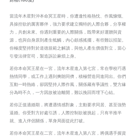
當流年木星對沖本命冥王星時，你遭逢性格熱忱、作風慷慨、
具操控欲的厲害夥伴，強力要求建立獨特的人際合夥，分享權
力，共創未來。你遇到重要的人際關係，既帶來好運贈與資
源，也與自身原則產生牴觸，內心頗感搖擺，有些難以招架。
你極度堅持對於道德規範之解讀，與他人產生價值對立，當心
引發法律官司，製造訴訟麻煩上身。
若你本命冥王星在一宮，流年木星進入第七宮，常在學校巧遇
熱情同學，或工作上遇到爽朗同儕，積極營造同進同出。你們
互動一時熱絡，卻因堅持人際作風，關係藏有爭議性，雙方緣
分為時不久，一方因故被迫離開，難以挽回而埋下心結。
若你正值適婚期，將遭遇情感對象，主動要求同居、甚至強勢
逼婚。你受對方好處引誘，人際控制欲被挑起，只有半推半
就、進入伴侶關係，單身局面從此打破。
若你本命冥王星在二宮，流年木星進入第八宮，將偶遇手握資