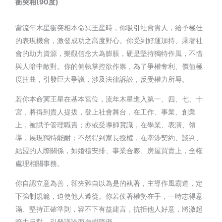
衝突相(90度)
當流年木星衝突相本命冥王星時，你吸引社會貴人，給予極佳
的表現機會，激發成功之高度野心。你受到好運加持、乘著社
會的助力資源，樂觀信念大為膨脹，硬是堅持獨特作風，不惜
與人暗中敵對。你的偏執掌控欲作祟，為了爭權奪利、價值極
度扭曲，引發巨大爭議，涉及法律訴訟，反受權力所辱。
若你本命冥王星在基本宮位，流年木星進入第一、四、七、十
宮，將得到貴人提拔，登上社會舞台，在工作、事業、創業
上，被賦予管理職責；亦或受導師賞識，在學業、表演、領
導，展現獨特能耐；不然得到家長授權，在牽涉契約、談判、
結盟的人際關係，如婚禮安排、事業合夥、房屋買賣上，全權
處理相關事務。
你自認立意為善，卻夾雜自以為是的執著，主導作風霸道，定
下強制規範，迫使他人遵從。你若仗著權勢在手，一時志得意
滿、堅持正確準則，容不下有益建言，抗拒他人好意，將激起
暗中反對，引發議論而自樹障礙。