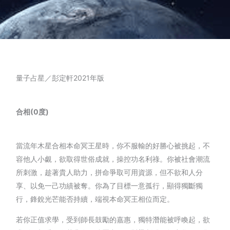
量子占星／彭定軒2021年版
合相(0度)
當流年木星合相本命冥王星時，你不服輸的好勝心被挑起，不
容他人小覷，欲取得世俗成就，操控功名利祿。你被社會潮流
所刺激，趁著貴人助力，拼命爭取可用資源，但不欲和人分
享、以免一己功績被奪。你為了目標一意孤行，顯得獨斷獨
行，鋒銳光芒能否持續，端視本命冥王相位而定。
若你正值求學，受到師長鼓勵的嘉惠，獨特潛能被呼喚起，欲