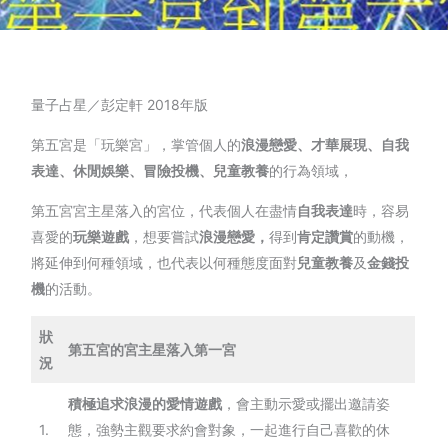
量子占星／彭定軒 2018年版
第五宮是「玩樂宮」，掌管個人的
浪漫戀愛、才華展現、自我
表達、休閒娛樂、冒險投機、兒童教養
的行為領域，
第五宮宮主星落入的宮位，代表個人在盡情
自我表達
時，容易
喜愛的
玩樂遊戲
，想要嘗試
浪漫戀愛，
得到
肯定讚賞
的動機，
將延伸到何種領域，也代表以何種態度面對
兒童教養
及
金錢投
機
的活動。
狀
第五宮的宮主星落入第一宮
況
積極追求浪漫的愛情遊戲
，會主動示愛或擺出邀請姿
1.
態，強勢主觀要求約會對象，一起進行自己喜歡的休