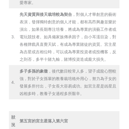
愛專家。
先天資質與後天栽培較為契合
，對個人才華創意的藝術
表演，發揮獨特創意的個人才能，都有高昂興趣並樂於
演出，如果長期專注培養，將成為專業的演藝工作者或
3.
電玩競技者。如具備家族傳承因子，自小耳濡目染，對
各種牌戲具直覺天賦，有成為專業賭徒的資質。宮主星
為吉星或吉相位時，可以成為專業投資者或投機客，反
之則否，多半十賭九輸，賭博投資造成龐大損失。
多子多孫的象徵
，後代數目較常人多，望子成龍心態較
強，對於子女孫輩的教養栽培格外用心，努力為子女的
4.
發展多所付出，子女長大容易成功。如宮主星是凶星且
凶相多時，教養子女過程多所艱辛。
狀
第五宮的宮主星落入第六宮
況