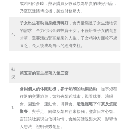
或凶相位多時，熱衷購買及收藏頗為昂貴的嗜好用品，
乃至沉迷賭博投機，製造財務壓力。
子女出生有助自身經濟轉好
，會盡量滿足子女生活物質
的需求，全力付出金錢投資子女，不僅培養子女的創意
4.
才華，還要活出豐富精采的人生，子女精神方面較不虞
匱乏，長大後成為自己的經濟支柱。
狀
第五宮的宮主星落入第三宮
況
會因個人的休閒動機，參予熱鬧的玩樂活動
，從事短程
往返的交通旅遊，如前去鄰近城市，觀看球賽、演唱
會、園遊會、運動會、博覽會。
透過輕鬆下午茶及悠閒
1.
聚餐
，與手足、同學及鄰居往來接觸，豐富日常心智。
言語談吐展現自信與熱情，會編笑話逗樂大家，影響他
人想法，證明優秀創意。