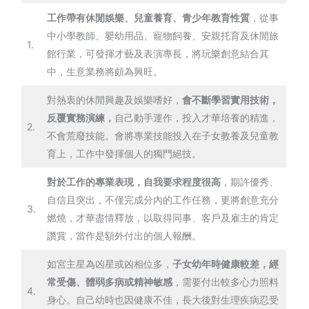
工作帶有休閒娛樂、兒童養育、青少年教育性質
，從事
中小學教師、嬰幼用品、寵物飼養、安親托育及休閒旅
1.
館行業，可發揮才藝及表演專長，將玩樂創意結合其
中，生意業務將頗為興旺。
對熱衷的休閒興趣及娛樂嗜好，
會不斷學習實用技術，
反覆實務演練，
自己動手運作，投入才華培養的精進，
2.
不會荒廢技能。會將專業技能投入在子女教養及兒童教
育上，工作中發揮個人的獨門絕技。
對於工作的專業表現，自我要求程度很高
，期許優秀、
自信且突出，不僅完成分內的工作任務，更將創意充分
3.
燃燒，才華盡情釋放，以取得同事、客戶及雇主的肯定
讚賞，當作是額外付出的個人報酬。
如宮主星為凶星或凶相位多，
子女幼年時健康較差，經
常受傷、體弱多病或精神敏感
，需要付出較多心力照料
4.
身心。自己幼時也因健康不佳，長大後對生理疾病忍受