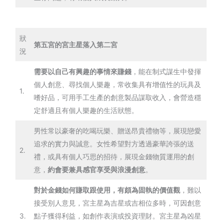
狀
第五宮的宮主星落入第二宮
況
需要以自己有興趣的事情來賺錢
，能在制式謀生中發揮
個人創意、尋找個人樂趣，常收集具有增值性的玩具及
1.
嗜好品，可用手工生產的創意製品謀取收入，會營造穩
定舒適且有個人樂趣的生活狀態。
男性常以豪奢的吃喝玩樂、贈送昂貴禮物等，展現戀愛
追求的實力與誠意。女性希望對方透過豪華誇張的送
2.
禮，或具有個人巧思的招待，展現金錢物質運用的創
意，
約會要兼具感官享受與浪漫創意
。
對於金錢如何賺取跟使用，有頗為固執的價值觀
，難以
接受別人意見，宮主星為吉星或吉相位多時，可因創意
3.
點子獲得利益，如創作表演或投資理財。宮主星為凶星