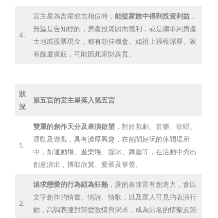
宮主星為吉星或吉相位時，
能從家族中得到投資利益
，
無論是告知標的，房產投資因而獲利，或是繼承到房產
4.
土地或股票現金，都有頗佳機會。如祖上福報深厚、家
有餘慶廣庇，可能因此家財萬貫。
狀
第五宮的宮主星落入第五宮
況
雙重的創作天分及表演欲望
，對於戲劇、音樂、歌唱、
運動及遊戲，具有濃厚興趣，在熱鬧好玩的休閒場所
1.
中，如運動場、遊樂場、溜冰、舞廳等，在活動中秀出
創意演出，博取欣賞、愛慕及掌聲。
追求戀愛的行為頗為狂熱
，愛的表達富有創造力，會以
文字創作的情書、情詩、情歌，以及眾人可見的表演行
2.
動，高調表達對戀愛激情與渴求，成為知名的情聖及戀