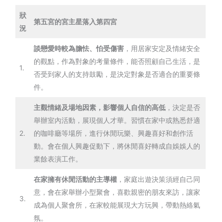
狀
第五宮的宮主星落入第四宮
況
談戀愛時較為膽怯、怕受傷害
，用居家安定及情緒安全
的觀點，作為對象的考量條件，能否照顧自己生活，是
1.
否受到家人的支持鼓勵，是決定對象是否適合的重要條
件。
主觀情緒及場地因素，影響個人自信的高低
，決定是否
舉辦室內活動，展現個人才華。習慣在家中或熟悉舒適
2.
的咖啡廳等場所，進行休閒玩樂、興趣喜好和創作活
動。會在個人興趣促動下，將休閒喜好轉成自娛娛人的
業餘表演工作。
在家擁有休閒活動的主導權
，家庭出遊決策須經自己同
意，會在家舉辦小型聚會，喜歡親密的朋友來訪，讓家
3.
成為個人聚會所，在家較能展現大方玩興，帶動熱絡氣
氛。