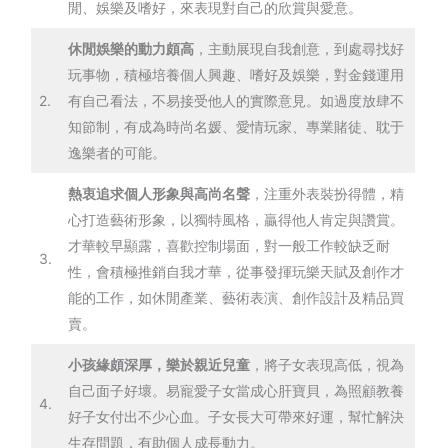
閒、娛樂及嗜好，來表現對自己的欣賞與愛意。
休閒娛樂的動力頗高
，主動展現自我創意，到處尋找好
玩事物，積極培養個人興趣、嗜好及娛樂，對金錢運用
2.
有自己看法，不易接受他人的實際意見。如過度放肆不
知節制，有成為時尚名媛、愛情玩家、專業賭徒、耽于
逸樂者的可能。
熱衷追求個人形象與高尚名聲
，注重外表裝扮得體，精
心打造藝術形象，以獨特風格，贏得他人肯定與讚賞。
才華較早顯露，喜歡控制場面，對一般工作較缺乏耐
3.
性，會積極推銷自我才華，從事發揮玩樂天賦及創作才
能的工作，如休閒產業、藝術表演、創作設計及精品買
賣。
小孩緣頗深厚，樂於親近兒童
，將子女表現高低，視為
自己面子好壞。易寵愛子女當成心肝寶貝，為照顧教養
4.
好子女付出不少心血。子女長大可帶來好運，幫忙解決
生存問題，有助個人成長動力。