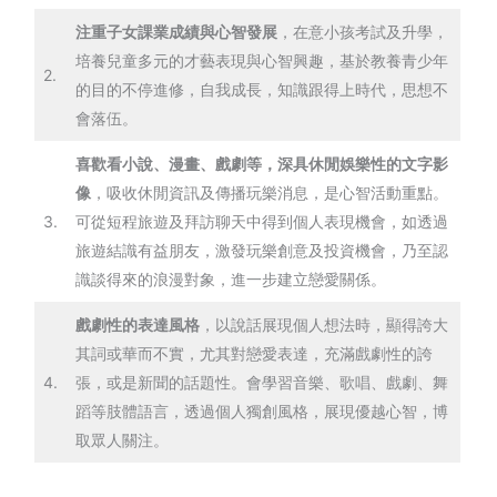
注重子女課業成績與心智發展
，在意小孩考試及升學，
培養兒童多元的才藝表現與心智興趣，基於教養青少年
2.
的目的不停進修，自我成長，知識跟得上時代，思想不
會落伍。
喜歡看小說、漫畫、戲劇等，深具休閒娛樂性的文字影
像
，吸收休閒資訊及傳播玩樂消息，是心智活動重點。
3.
可從短程旅遊及拜訪聊天中得到個人表現機會，如透過
旅遊結識有益朋友，激發玩樂創意及投資機會，乃至認
識談得來的浪漫對象，進一步建立戀愛關係。
戲劇性的表達風格
，以說話展現個人想法時，顯得誇大
其詞或華而不實，尤其對戀愛表達，充滿戲劇性的誇
4.
張，或是新聞的話題性。會學習音樂、歌唱、戲劇、舞
蹈等肢體語言，透過個人獨創風格，展現優越心智，博
取眾人關注。