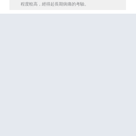
程度較高，經得起長期病痛的考驗。
Facebook
Twitter
Line
Flipboard
Sina
分
Weibo
享
彭定軒
彭定軒，台灣台北人，華人首位自創學派【職業占星
家】、占星老師、占星哲學研究者。