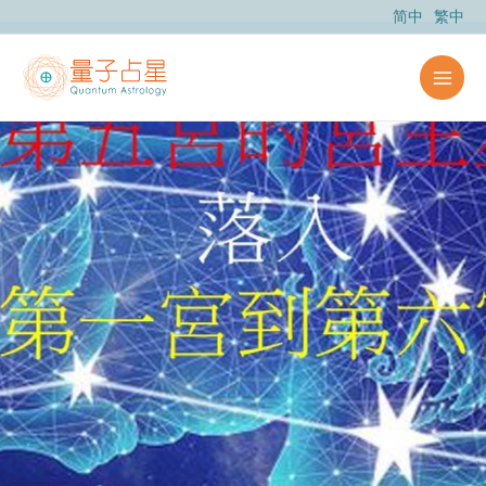
跳
简中
繁中
至
主
要
內
容