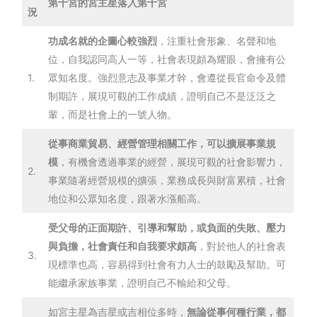
第十宮的宮主星落入第十宮
況
功成名就的企圖心較強烈
，注重社會形象、名聲和地
位，自我認同高人一等，社會表現頗為耀眼，會擁有公
1.
眾知名度。強烈意志及事業才幹，會遵從長官命令及體
制期許，展現可觀的工作成績，證明自己不是泛泛之
輩，而是社會上的一號人物。
從事商業貿易、經營管理相關工作，可以擴展事業規
模
，有機會透過事業的經營，展現可觀的社會影響力，
2.
事業隨著經營規模的擴張，業務成長與財富累積，社會
地位和公眾知名度，跟著水漲船高。
受父母的正面期許、引導和幫助，或負面的失敗、壓力
與負擔，社會責任和自我要求頗高
，對於他人的社會表
3.
現標準也高，容易得到社會有力人士的鼓勵及幫助。可
能繼承家族事業，證明自己不輸給和父母。
如宮主星為吉星或吉相位多時，
無論從事何種行業，都