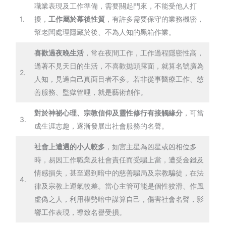
職業表現及工作準備，需要關起門來，不能受他人打
1.
擾，
工作屬於幕後性質
，有許多需要保守的業務機密，
幫老闆處理隱藏於後、不為人知的黑箱作業。
喜歡過夜晚生活
，常在夜間工作，工作過程隱密性高，
過著不見天日的生活，不喜歡拋頭露面，就算名號廣為
2.
人知，見過自己真面目者不多。若非從事醫療工作、慈
善服務、監獄管哩，就是藝術創作。
對於神祕心理、宗教信仰及靈性修行有接觸緣分
，可當
3.
成生涯志趣，逐漸發展出社會服務的名聲。
社會上遭遇的小人較多
，如宮主星為凶星或凶相位多
時，易因工作職業及社會責任而受騙上當，遭受金錢及
情感損失，甚至遇到暗中的慈善騙局及宗教騙徒，在法
4.
律及宗教上運氣較差。當心主管可能是個性狡滑、作風
虛偽之人，利用權勢暗中謀算自己，傷害社會名聲，影
響工作表現，導致名譽受損。