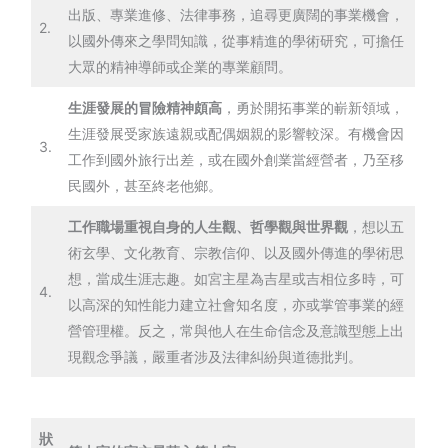
出版、專業進修、法律事務，追尋更廣闊的事業機會，
2.
以國外傳來之學問知識，從事精進的學術研究，可擔任
大眾的精神導師或企業的專業顧問。
生涯發展的冒險精神頗高
，勇於開拓事業的嶄新領域，
生涯發展受家族遠親或配偶姻親的影響較深。有機會因
3.
工作到國外旅行出差，或在國外創業當經營者，乃至移
民國外，甚至終老他鄉。
工作職場重視自身的人生觀、哲學觀與世界觀
，想以五
術玄學、文化教育、宗教信仰、以及國外傳進的學術思
想，當成生涯志趣。如宮主星為吉星或吉相位多時，可
4.
以高深的知性能力建立社會知名度，亦或掌管事業的經
營管理權。反之，常與他人在生命信念及意識型態上出
現觀念爭議，嚴重者涉及法律糾紛與道德批判。
狀