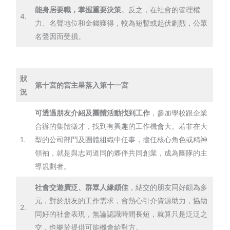
能身居要職，掌握重要決策
。反之，在社會的管理權
4.
力、名聲地位和金錢獲得，較為短暫或起伏劇烈，公眾
名聲因而受損。
狀
第十宮的宮主星落入第十一宮
況
可透過朋友介紹及團體活動找到工作
，參加學校跟企業
合辦的集體徵才，找到有興趣的工作機會大。若非在大
1.
型的公司部門及團體組織中任事，擔任核心角色或精神
領袖，就是與志同道同的夥伴共同創業，成為團隊的主
導規劃者。
社會交遊廣泛、群眾人緣頗佳
，結交的朋友同好頗為多
元，對於朋友的工作需求，會熱心引介資源助力，協助
2.
同好的社會表現，無論認識時間長短，就算只是泛泛之
交，也樂於提供可能機會給對方。