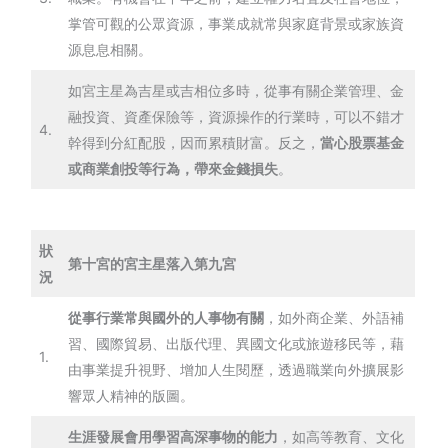
掌管可觀的公眾資源，事業成就常與家庭背景或家族資
源息息相關。
如宮主星為吉星或吉相位多時，從事有關企業管理、金
融投資、資產保險等，資源操作的行業時，可以不錯才
4.
幹得到分紅配股，因而累積財富。反之，
當心股票基金
或商業創投等行為，帶來金錢損失
。
狀
第十宮的宮主星落入第九宮
況
從事行業常與國外的人事物有關
，如外商企業、外語補
習、國際貿易、出版代理、異國文化或旅遊移民等，藉
1.
由事業提升視野、增加人生閱歷，透過職業向外擴展影
響眾人精神的版圖。
生涯發展會用學習高深事物的能力
，如高等教育、文化