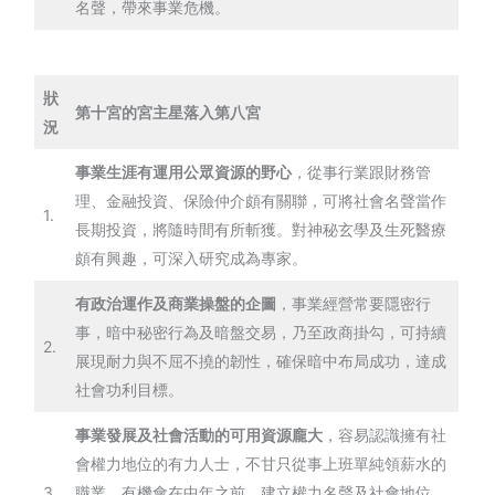
名聲，帶來事業危機。
狀
第十宮的宮主星落入第八宮
況
事業生涯有運用公眾資源的野心
，從事行業跟財務管
理、金融投資、保險仲介頗有關聯，可將社會名聲當作
1.
長期投資，將隨時間有所斬獲。對神秘玄學及生死醫療
頗有興趣，可深入研究成為專家。
有政治運作及商業操盤的企圖
，事業經營常要隱密行
事，暗中秘密行為及暗盤交易，乃至政商掛勾，可持續
2.
展現耐力與不屈不撓的韌性，確保暗中布局成功，達成
社會功利目標。
事業發展及社會活動的可用資源龐大
，容易認識擁有社
會權力地位的有力人士，不甘只從事上班單純領薪水的
3.
職業。有機會在中年之前，建立權力名聲及社會地位，