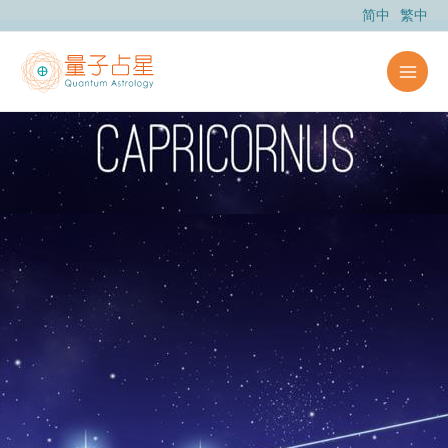
跳
简中
繁中
至
主
要
內
容