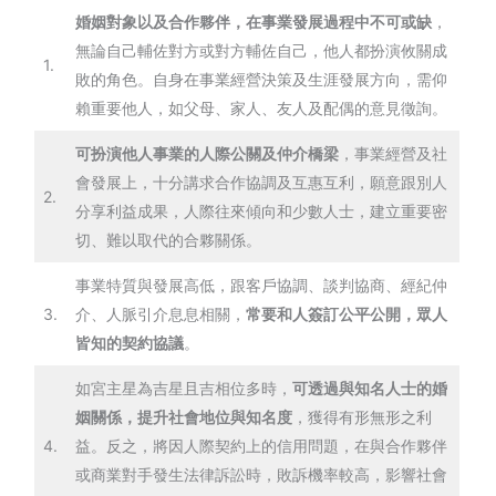
婚姻對象以及合作夥伴，在事業發展過程中不可或缺
，
無論自己輔佐對方或對方輔佐自己，他人都扮演攸關成
1.
敗的角色。自身在事業經營決策及生涯發展方向，需仰
賴重要他人，如父母、家人、友人及配偶的意見徵詢。
可扮演他人事業的人際公關及仲介橋梁
，事業經營及社
會發展上，十分講求合作協調及互惠互利，願意跟別人
2.
分享利益成果，人際往來傾向和少數人士，建立重要密
切、難以取代的合夥關係。
事業特質與發展高低，跟客戶協調、談判協商、經紀仲
3.
介、人脈引介息息相關，
常要和人簽訂公平公開，眾人
皆知的契約協議
。
如宮主星為吉星且吉相位多時，
可透過與知名人士的婚
姻關係，提升社會地位與知名度
，獲得有形無形之利
4.
益。反之，將因人際契約上的信用問題，在與合作夥伴
或商業對手發生法律訴訟時，敗訴機率較高，影響社會