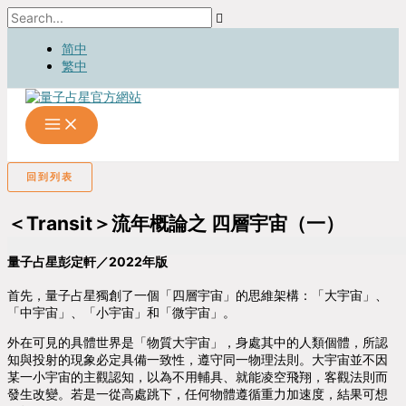
跳
Search...
至
主
简中
要
繁中
內
容
回到列表
＜Transit＞流年概論之 四層宇宙（一）
量子占星彭定軒／2022年版
首先，量子占星獨創了一個「四層宇宙」的思維架構：「大宇宙」、
「中宇宙」、「小宇宙」和「微宇宙」。
外在可見的具體世界是「物質大宇宙」，身處其中的人類個體，所認
知與投射的現象必定具備一致性，遵守同一物理法則。大宇宙並不因
某一小宇宙的主觀認知，以為不用輔具、就能凌空飛翔，客觀法則而
發生改變。若是一從高處跳下，任何物體遵循重力加速度，結果可想