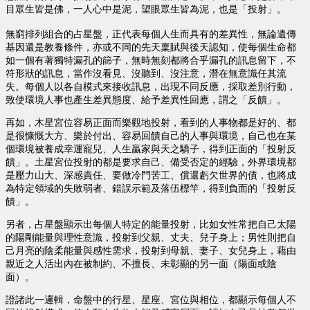
目眾生皆是佛，一人心中是泥，望眼眾生皆為泥，也是「投射」。
無窮排列組合的占星盤，正代表每個人生而具有的差異性，無論遺傳
基因還是教養條件，亦或不同的先天稟賦與後天認知，使每個生命都
如一個有著獨特漏孔的篩子，無時無刻都將合乎漏孔的訊息留下，不
符形狀的訊息，當作沒看見、沒聽到、沒注意，潛在無意識任其流
失。每個人以各自模式來接收訊息，出現不同反應，採取差別行動，
致使環境人事也產生差異態度、給予差異性回應，謂之「反饋」。
再如，木星宮位容易正面而樂觀地投射，看到的人事物都是好的、都
是很慷慨大方、樂於付出、容易回饋自己的人事與環境，自己也在某
個環境被養成幸運寵兒、人生贏家與天之驕子，得到正面的「投射反
饋」。土星宮位投射的都是要求自己、備受否定的經驗，外界環境都
是壓力山大、深感責任、要做冷門苦工、償還虧欠世界的債，也將成
為特定領域的失敗弱者、錯誤示範及落伍標竿，得到負面的「投射反
饋」。
另者，占星盤顯示出每個人特定的能量投射，比如女性常把自己太陽
的陽剛能量與理性意識，投射到父親、丈夫、兒子身上；男性則把自
己月亮的陰柔能量與感性需求，投射到母親、妻子、女兒身上，藉由
親近之人活出內在被制約、不擅長、未彰顯的另一面（陽面或陰
面）。
證諸此一邏輯，命盤中的行星、星座、宮位與相位，都顯示每個人不