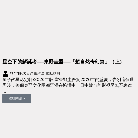
星空下的解謎者──東野圭吾──「超自然奇幻篇」（上）
彭 定軒
名人時事占星
焦點話題
量子占星彭定軒/2026年版 當東野圭吾於2026年的盛夏，告別這個世
界時，整個東亞文化圈都沉浸在惋惜中，日中韓台的影視界無不表達
...
繼續閱讀 »