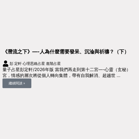
《潛流之下》—-人為什麼需要發呆、沉淪與祈禱？（下）
彭 定軒
心理思維占星
進階占星
量子占星彭定軒/2026年版 當我們再走到第十二宮—-心靈（玄秘）
宮，情感的層次將從個人轉向集體，帶有自我解消、超越世 ...
繼續閱讀 »