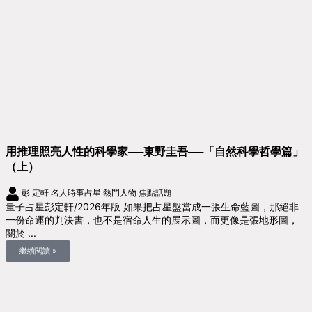
用推理照亮人性的科學家──東野圭吾──「自然科學哲學篇」
（上）
彭 定軒
名人時事占星
熱門人物
焦點話題
量子占星彭定軒/2026年版 如果把占星盤當成一張生命藍圖，那絕非
一份命運的判決書，也不是宿命人生的展示圖，而更像是張地形圖，
關於 ...
繼續閱讀 »