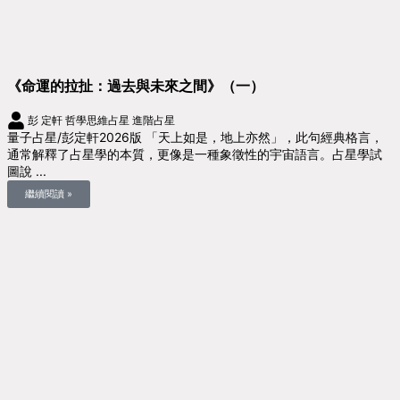
《命運的拉扯：過去與未來之間》（一）
彭 定軒
哲學思維占星
進階占星
量子占星/彭定軒2026版 「天上如是，地上亦然」，此句經典格言，
通常解釋了占星學的本質，更像是一種象徵性的宇宙語言。占星學試
圖說 ...
繼續閱讀 »