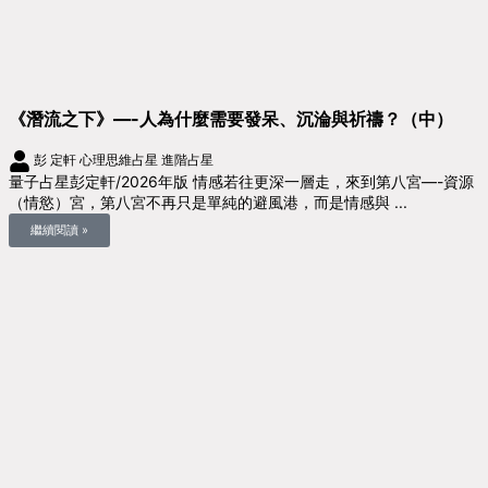
《潛流之下》—-人為什麼需要發呆、沉淪與祈禱？（中）
彭 定軒
心理思維占星
進階占星
量子占星彭定軒/2026年版 情感若往更深一層走，來到第八宮—-資源
（情慾）宮，第八宮不再只是單純的避風港，而是情感與 ...
繼續閱讀 »