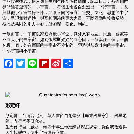
同的投射模式，使人類在生物本能及感官層面，認知自己是被整個世
界所繞著運轉的「小宇宙」。每個生命各自創造出「平行宇宙」，既
與其他小宇宙並行不悖，又跟不同的家庭、社交、文化、思想等中宇
宙，呈現相對運轉，與互相圍繞的更大力量，不斷互動與接收反饋，
彼此被共同的引力中心，所加深、強化、制約。
一般而言，中宇宙以家庭為最小單位，其外又有地區、民族、國家等
不同大小的中宇宙，如同俄羅斯娃娃的同心圓，一個套住一個，一個
包裹一個，外在層層的中宇宙不停制約、塑造與影響其內的中宇宙、
中小宇宙與小宇宙。
Facebook
Twitter
Line
Flipboard
Sina
分
Weibo
享
彭定軒
彭定軒，台灣台北人，華人首位自創學派【職業占星家】、占星老
師、占星哲學研究者。
生命修行自九歲起，經四十年生命磨練及深度思索，從自我改造與
人生蛻變中，悟出宇宙運行之道。