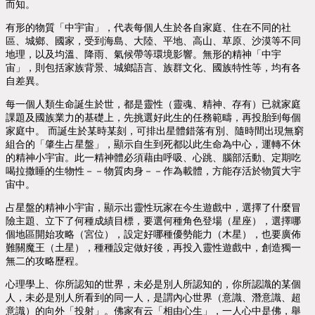
而知。
有形的物質「中宇宙」，代表每個人生於各自家庭、住在不同的社
區、城鄉、國家，受到海島、大陸、平地、高山、草原、沙漠等不同
地理，以及均溫、降雨、氣候帶等環境影響。無形的精神「中宇
宙」，則包括家族背景、城鄉語言、族群文化、國族特性等，均有各
自差異。
每一個人類生命誕生於世，都是靈性（靈魂、精神、存有）已就家庭
課題及國族業力的基礎上，先挑選好此生的任務範疇，再投胎到每個
家庭中。 而誕生於某時某刻，可排出星體錯落有別、隨時間出現無窮
組合的「肇生占星盤」，顯示自生到死都以此生命為中心，運轉不休
的精神小宇宙。此一精神體必須藉由呼吸、心跳、腦部活動、定期吃
喝拉撒睡的生物性－－物質肉身－－作為載體，方能存活於物質大宇
宙中。
占星盤的精神小宇宙，顯示出靈性玩家在今生遊戲中，選擇了什麼冒
險主題、立下了何種成績目標，要選何種角色登場（星座），選擇哪
個地區開始攻略（宮位），設定好哪種優勢能力（木星），也要廣佈
難關魔王（土星），種種設定做好後，再投入靈性遊戲中，創造獨一
無二的攻略歷程。
心理學上、你所認知的世界，未必是別人所認知的，你所認識的某個
人，未必是別人所看到的同一人，是謂內心世界（意識、潛意識、超
意識）的向外「投射」。佛家有云「相由心生」，一人心中是佛，舉