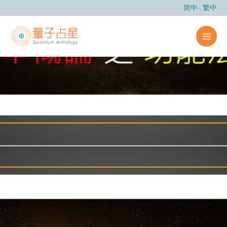
跳
简中
繁中
至
主
要
內
容