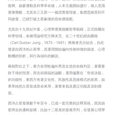
復興、啟蒙運動及科學革命後，人本主義開始盛行，個人意識
逐漸覺醒，尤其在三王星一一被證實發現後，集體思維受到不
同啟發，已經打破土星象徵的宿命價值觀。
尤其自十九世紀中葉，心理學逐漸脫離哲學範疇，正式歸屬在
科學領域，各種理論研究方興未艾。在二十世紀經由榮格
（Carl Gustav Jung，1875－1961）將兩者充分結合，自此
發源自西洋的占星學，其運用開始偏向性格特徵的描述、心理
動機的剖析，與行為傾向的解說。
兩相對比之下，東方命理較偏向男造女造的命格判定，著重妻
財子祿的預測，與吉凶禍福的論斷，運用偏重在「世俗決疑」
的功能性，東西方有著文化性、民族性及思維模式的差異，如
果單純把占星當成算命來用，著實辜負其廣泛功能及深刻價
值。
西洋占星發展數千年至今，已成一套完整的詮釋系統，因其縝
密周全的邏輯架構，比如十二星座的發展序列，在發展心理學