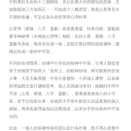
中對應於生命的十二個階段，充分反應大自然變化的思維，又
如陰陽加三方加四正－－可組成十二種原型，都是占星學亙古
不變的依據，可定位為生命哲學與心理科學。
占星學（紫微、八字、靈數）跟直覺通靈、特異功能、靈氣能
量等神秘學（亦稱超心理學）相較，在於占星、紫微、八字、
靈數等系統，都具有自成一格，且能完整詮釋的思維邏輯，建
構起自成一家的中宇宙。
不同的命理體系，彷彿平行存在的精神中宇宙，引導人類從形
而下的物質宇宙跨入「形而上」的精神領域，將可觀察的世俗
人事，大至天象異變、中至社會趨勢、小至個人運勢，以各家
的理論觀念進行邏輯思考。個人且因緣法有別，接觸到不同中
宇宙（占星、紫微、八字、靈數），逐漸滲透進個人的小宇
宙，並予以投射出來，在物質大宇宙中創造出自認真實的個人
經驗，再用各家理論加以詮釋描述，以求合乎所信奉的中宇宙
法則。
比如，一個人的某種性格特質以及行為作風，既可用占星盤中