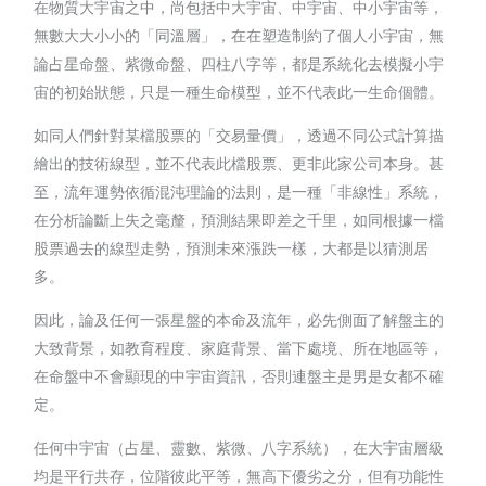
在物質大宇宙之中，尚包括中大宇宙、中宇宙、中小宇宙等，
無數大大小小的「同溫層」，在在塑造制約了個人小宇宙，無
論占星命盤、紫微命盤、四柱八字等，都是系統化去模擬小宇
宙的初始狀態，只是一種生命模型，並不代表此一生命個體。
如同人們針對某檔股票的「交易量價」，透過不同公式計算描
繪出的技術線型，並不代表此檔股票、更非此家公司本身。甚
至，流年運勢依循混沌理論的法則，是一種「非線性」系統，
在分析論斷上失之毫釐，預測結果即差之千里，如同根據一檔
股票過去的線型走勢，預測未來漲跌一樣，大都是以猜測居
多。
因此，論及任何一張星盤的本命及流年，必先側面了解盤主的
大致背景，如教育程度、家庭背景、當下處境、所在地區等，
在命盤中不會顯現的中宇宙資訊，否則連盤主是男是女都不確
定。
任何中宇宙（占星、靈數、紫微、八字系統），在大宇宙層級
均是平行共存，位階彼此平等，無高下優劣之分，但有功能性