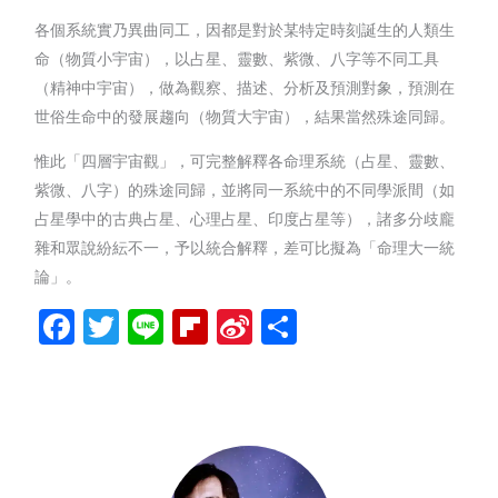
各個系統實乃異曲同工，因都是對於某特定時刻誕生的人類生
命（物質小宇宙），以占星、靈數、紫微、八字等不同工具
（精神中宇宙），做為觀察、描述、分析及預測對象，預測在
世俗生命中的發展趨向（物質大宇宙），結果當然殊途同歸。
惟此「四層宇宙觀」，可完整解釋各命理系統（占星、靈數、
紫微、八字）的殊途同歸，並將同一系統中的不同學派間（如
占星學中的古典占星、心理占星、印度占星等），諸多分歧龐
雜和眾說紛紜不一，予以統合解釋，差可比擬為「命理大一統
論」。
Facebook
Twitter
Line
Flipboard
Sina
分
Weibo
享