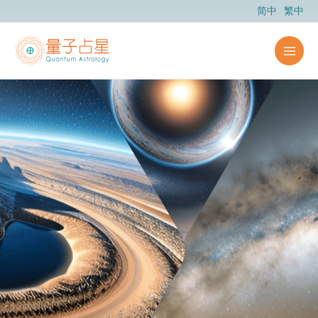
跳
简中
繁中
至
主
要
內
容