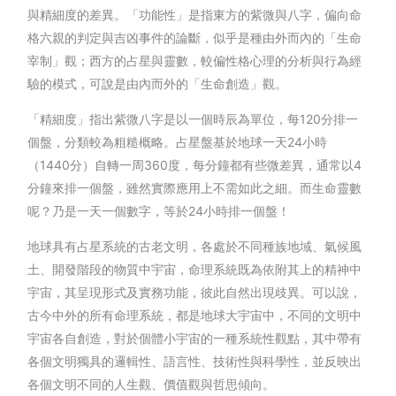
與精細度的差異。「功能性」是指東方的紫微與八字，偏向命
格六親的判定與吉凶事件的論斷，似乎是種由外而內的「生命
宰制」觀；西方的占星與靈數，較偏性格心理的分析與行為經
驗的模式，可說是由內而外的「生命創造」觀。
「精細度」指出紫微八字是以一個時辰為單位，每120分排一
個盤，分類較為粗糙概略。占星盤基於地球一天24小時
（1440分）自轉一周360度，每分鐘都有些微差異，通常以4
分鐘來排一個盤，雖然實際應用上不需如此之細。而生命靈數
呢？乃是一天一個數字，等於24小時排一個盤！
地球具有占星系統的古老文明，各處於不同種族地域、氣候風
土、開發階段的物質中宇宙，命理系統既為依附其上的精神中
宇宙，其呈現形式及實務功能，彼此自然出現歧異。可以說，
古今中外的所有命理系統，都是地球大宇宙中，不同的文明中
宇宙各自創造，對於個體小宇宙的一種系統性觀點，其中帶有
各個文明獨具的邏輯性、語言性、技術性與科學性，並反映出
各個文明不同的人生觀、價值觀與哲思傾向。