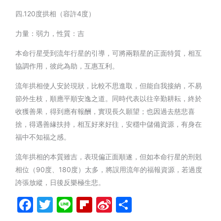
四.120度拱相（容許4度）
力量：弱力，性質：吉
本命行星受到流年行星的引導，可將兩顆星的正面特質，相互
協調作用，彼此為助，互惠互利。
流年拱相使人安於現狀，比較不思進取，但能自我接納，不易
節外生枝，順應平順安逸之道。同時代表以往辛勤耕耘，終於
收獲善果，得到應有報酬，實現長久願望；也因過去慈悲喜
捨，得遇善緣扶持，相互好來好往，安穩中儲備資源，有身在
福中不知福之感。
流年拱相的本質雖吉，表現偏正面順遂，但如本命行星的刑剋
相位（90度、180度）太多，將誤用流年的福報資源，若過度
誇張放縱，日後反樂極生悲。
Facebook
Twitter
Line
Flipboard
Sina
分
Weibo
享