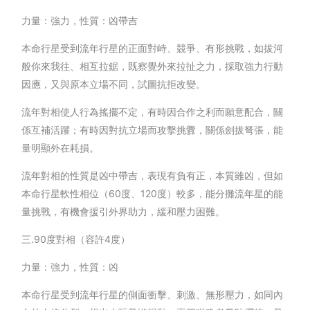
力量：強力，性質：凶帶吉
本命行星受到流年行星的正面對峙、競爭、有形挑戰，如拔河
般你來我往、相互拉鋸，既察覺外來拉扯之力，採取強力行動
因應，又與原本立場不同，試圖抗拒改變。
流年對相使人行為搖擺不定，有時因合作之利而願意配合，關
係互補活躍；有時因對抗立場而攻擊挑釁，關係劍拔弩張，能
量明顯外在耗損。
流年對相的性質是凶中帶吉，表現有負有正，本質雖凶，但如
本命行星軟性相位（60度、120度）較多，能分攤流年星的能
量挑戰，有機會援引外界助力，緩和壓力困難。
三.90度對相（容許4度）
力量：強力，性質：凶
本命行星受到流年行星的側面衝擊、刺激、無形壓力，如同內