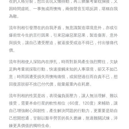
在的人格分裂，想出去玩又懶得動，再三猶豫考量耽擱後，又
因時間虛耗、一事無成而懊悔，兩個聲音互唱反調，堪稱自我
為敵。
流年刑相引發潛在的自我矛盾，無意識製造環境意外，亦或引
爆前世今生的言行因果，引來惡緣惡業惡果，製造傷害、意外
與損失，讓自己遭受壓迫，被逼接受或迫不得已，付出慘痛代
價。
流年刑相使人深陷內在掙扎，時而對新局產生強烈嚮往，欠缺
足夠考量就採取行動，快速接觸未知的人事環境，卻又不如己
意；時而因遭受損失而懊悔痛恨，或留戀過往而自責不已，想
回復原狀卻不捨已付代價，能量嚴重內在耗磨。
流年刑相的性質是凶，表現偏負面壓力，讓人無法理解、難以
接受，需要本命行星的軟性相位（60度、120度）來輔助，讓
自己增強耐心與韌性，產生解決問題的行動力，更重要是助自
己想開想通，甘願以艱辛勞苦的長久磨練，熬過難關試煉，淬
鍊更具價值的獨特生命。