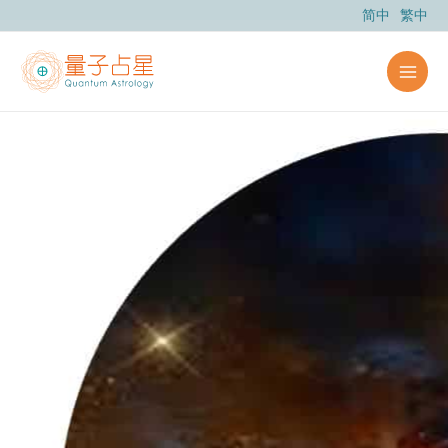
跳
简中
繁中
至
主
要
內
容