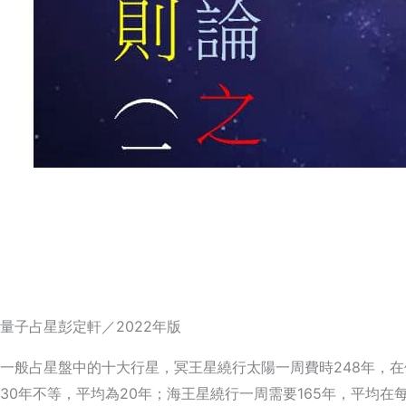
量子占星彭定軒／2022年版
一般占星盤中的十大行星，冥王星繞行太陽一周費時248年，在
30年不等，平均為20年；海王星繞行一周需要165年，平均在