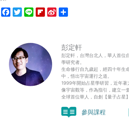
Facebook
Twitter
Line
Flipboard
Sina
分
Weibo
享
彭定軒
彭定軒，台灣台北人，華人首位
學研究者。
生命修行自九歲起，經四十年生
中，悟出宇宙運行之道。
1999年開始占星學研習，近年
像宇宙觀等，作為指引，建立一
全球首位華人，自創【量子占星
參與課程