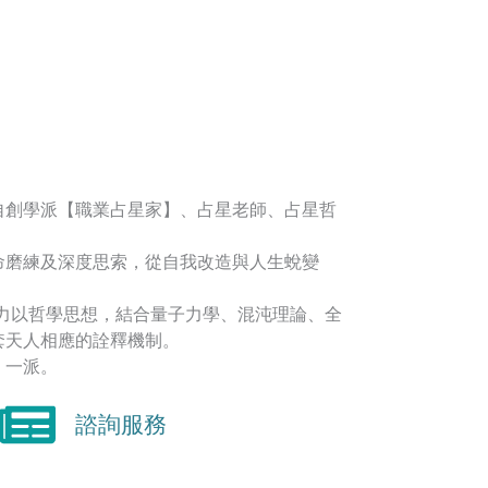
自創學派【職業占星家】、占星老師、占星哲
命磨練及深度思索，從自我改造與人生蛻變
著力以哲學思想，結合量子力學、混沌理論、全
套天人相應的詮釋機制。
】一派。
諮詢服務