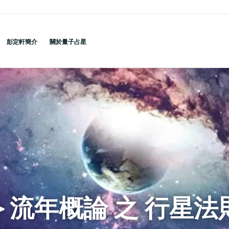
彭定軒簡介
關於量子占星
it＞流年概論 之 行星