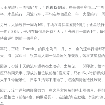
天王星繞行一周需84年，可以被12整除，在每個星座待上7年
半。木星繞行一周近12年，平均在每個星座一年；火星繞行一
另外，太陽繞行一周為1年，平均在每個星座待1個月；金星繞行
一周近88天，平均在每個星座待7 天；月亮繞行一周近1年，
時會逆行到前一個星座。
牢記，正確「Transit」的觀念為日、月、水、金的流年行運
天、海、冥即可，視其進入哪一個星座的第幾度，落在某星盤的
因為，少於十天的流年運勢都太瑣碎、太短促、一閃即逝，根本
座只待兩天半，形成的相位以前後3度來算，只有15小時影響
大半生命能動性，日常生活都不用過了，遑論獨特創造性展現。
因此，流年運勢的影響效力，在火星宮位短則待上兩個月、長則
火星相位（前後4度、約兩週長），在論斷內在動機、外顯行為
矣。