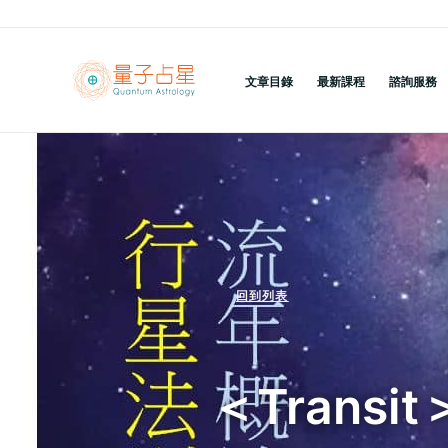
跳
至
主
文章目錄
最新課程
諮詢服務
要
內
容
回到列表
＜Trans