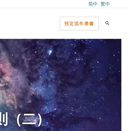
简中
繁中
預定流年專書
法則（二）