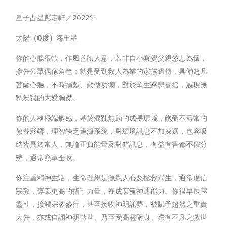
量子占星彭定軒／2022年
太陽
（0度）
海王星
你的心腸很軟，作風善體人意，若非自小察覺父親慈悲為懷，
擔任公眾偶像角色；就是受到救人為業的家族遺傳，具備超凡
菩薩心腸，不時捐獻、勤做功德，對於眾生慈悲喜捨，展現無
私無我的大愛胸襟。
你的人格極端敏感，基於混亂無助的成長環境，飽受不尋常的
教養影響，理智缺乏過濾系統，對環境訊息不加揀選，包容吸
納皆異於常人，無論正負能量及對錯訊息，有益有害都不假分
辨，通常照單全收。
你注重精神生活，生命理想是撫慰人心及拯救眾生，通常虔信
宗教，遵奉更高的指引力量，養成某種神通能力。你很早展露
靈性，接觸宗教修行，甚至接收神明託夢，被賦予超然之重責
大任，亦或自詡神明轉世、乃至受高靈附身、懷有不凡之救世