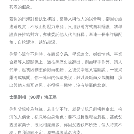
其表的假象。
若你的日海對相缺乏和諧，當涉入與他人的誤會時，卻因心虛
逃避現實，不敢面對壓力來源，只用影射方式自我辯護、將舉
證責任推給對方，亦或委託他人代言解釋，牽連一長串詐騙配
角，自挖泥淖、越陷越深。
你當心流年不利時，在商業交易、學業論文、婚姻情感、事業
合夥等人際關係上，過往黑歷史被翻出，例如聯手作弊、請人
代筆，起初因糊塗偷懶而犯錯，之後受牽連又需圓謊，一被揭
露將成醜聞。你一連串的低級失誤，難以決斷而歹戲拖棚，演
出與他人相互連累，必得擇一犧牲，沒有雙贏的悲劇。
太陽刑相（90度）海王星
你和父親較為無緣，若非父不詳、就是父親只顧犧牲奉獻、扮
演他人偶像，卻忽略自身角色：要不成長過程被忽視，甚或父
親拋家棄子、彼此相處無多。你因父親缺席所致，個人特質不
穩，自我認同不定，易被環境莫名沾染。