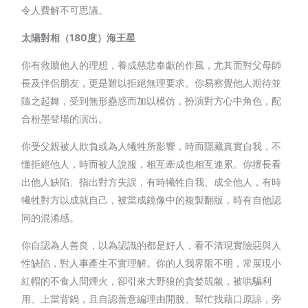
令人費解不可思議。
太陽對相（180度）海王星
你有救贖他人的理想，養成慈悲奉獻的作風，尤其面對父母師
長及伴侶朋友，更是難以拒絕無理要求。你易察覺他人期待並
隨之起舞，受到無形蠱惑而加以模仿，扮演對方心中角色，配
合粉墨登場的演出。
你受父親被人欺負或為人犧牲所影響，時而隱藏真實自我，不
懂拒絕他人，時而被人說服，相互牽成也相互連累。你擅長看
出他人缺陷、指出對方失誤，有時犧牲自我、成全他人，有時
犧牲對方以成就自己，被當成鏡像中的複製翻版，時有自他認
同的混淆感。
你自認為人善良，以為認識的都是好人，看不清現實險惡與人
性缺陷，對人事產生不實理解。你的人我界限不明，常展現小
紅帽的不食人間煙火，卻引來大野狼的貪婪覬覦，被哄騙利
用、上當背鍋，且自認善意編理由開脫、幫忙找藉口原諒，旁