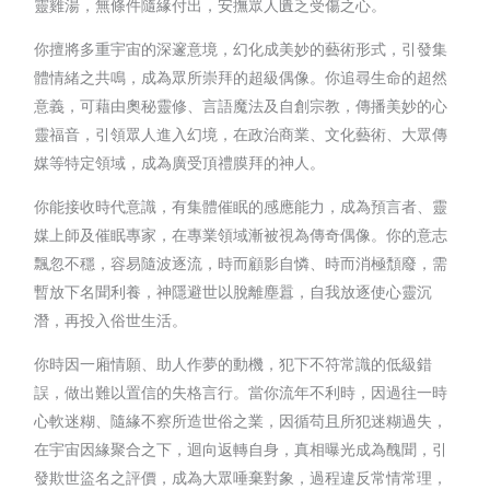
靈雞湯，無條件隨緣付出，安撫眾人匱乏受傷之心。
你擅將多重宇宙的深邃意境，幻化成美妙的藝術形式，引發集
體情緒之共鳴，成為眾所崇拜的超級偶像。你追尋生命的超然
意義，可藉由奧秘靈修、言語魔法及自創宗教，傳播美妙的心
靈福音，引領眾人進入幻境，在政治商業、文化藝術、大眾傳
媒等特定領域，成為廣受頂禮膜拜的神人。
你能接收時代意識，有集體催眠的感應能力，成為預言者、靈
媒上師及催眠專家，在專業領域漸被視為傳奇偶像。你的意志
飄忽不穩，容易隨波逐流，時而顧影自憐、時而消極頹廢，需
暫放下名聞利養，神隱避世以脫離塵囂，自我放逐使心靈沉
潛，再投入俗世生活。
你時因一廂情願、助人作夢的動機，犯下不符常識的低級錯
誤，做出難以置信的失格言行。當你流年不利時，因過往一時
心軟迷糊、隨緣不察所造世俗之業，因循苟且所犯迷糊過失，
在宇宙因緣聚合之下，迴向返轉自身，真相曝光成為醜聞，引
發欺世盜名之評價，成為大眾唾棄對象，過程違反常情常理，