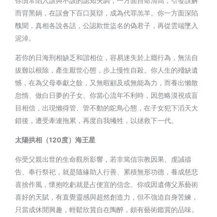
你慣常陷入該與不該的認知失調，一方面自命清高，引發誤解
而背黑鍋，在誤會下百口莫辯，成為代罪羔羊。你一方面深陷
醜聞，真相各說各話，公認欺世盜名的偽君子，再從雲端墜入
泥淖。
若你的日海刑相缺乏和諧相位，容易迷失於上癮行為，無法自
拔難以根除，產生厭世心態，步上慢性自殺。你人生的殘缺遺
憾，在為父母奉獻之餘，又無暇顧及或無能為力，而養出懶散
怠惰、做白日夢的子女。你當心流年不利時，因忽略漠視或盲
目相信，出現懶得管、管不動的鴕鳥心態，在子女犯下滔天大
錯後，遭受牽連拖累，再度自我犧牲，以拯救下一代。
太陽拱相（120度）海王星
你受父親出世的生命觀所影響，若非篤信宗教因果、虔誠禱
告、奉行祭祀，就是隨緣助人行善、累積無形功德，養成慈悲
喜捨作風，懷抱吃虧就是占便宜的信念。你或因遺傳父系藝術
喜好的天賦，有直覺靈感與超然創造力，但不強迫自身苦練，
只當成休閒興趣，輕鬆欣賞自在陶醉，頗有藝術鑑賞的品味。