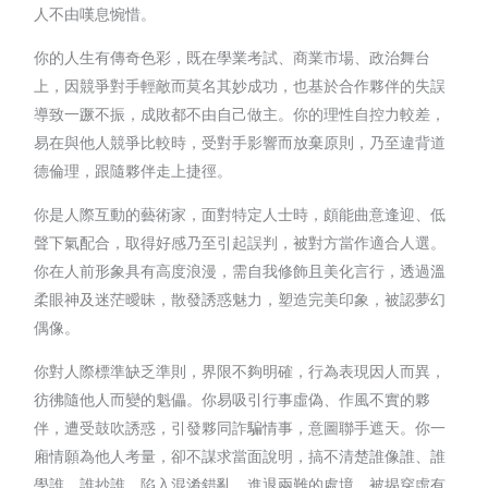
人不由嘆息惋惜。
你的人生有傳奇色彩，既在學業考試、商業市場、政治舞台
上，因競爭對手輕敵而莫名其妙成功，也基於合作夥伴的失誤
導致一蹶不振，成敗都不由自己做主。你的理性自控力較差，
易在與他人競爭比較時，受對手影響而放棄原則，乃至違背道
德倫理，跟隨夥伴走上捷徑。
你是人際互動的藝術家，面對特定人士時，頗能曲意逢迎、低
聲下氣配合，取得好感乃至引起誤判，被對方當作適合人選。
你在人前形象具有高度浪漫，需自我修飾且美化言行，透過溫
柔眼神及迷茫曖昧，散發誘惑魅力，塑造完美印象，被認夢幻
偶像。
你對人際標準缺乏準則，界限不夠明確，行為表現因人而異，
彷彿隨他人而變的魁儡。你易吸引行事虛偽、作風不實的夥
伴，遭受鼓吹誘惑，引發夥同詐騙情事，意圖聯手遮天。你一
廂情願為他人考量，卻不謀求當面說明，搞不清楚誰像誰、誰
學誰、誰抄誰，陷入混淆錯亂、進退兩難的處境，被揭穿虛有