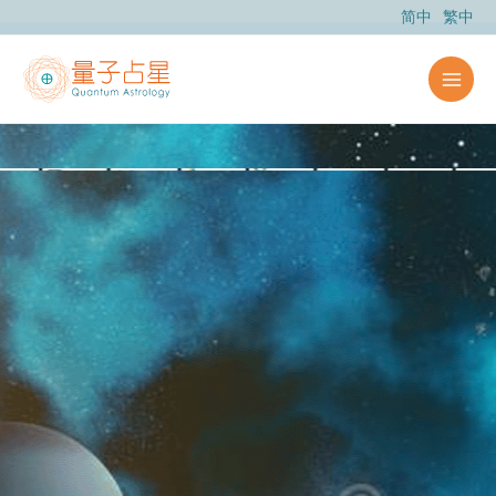
跳
简中
繁中
至
主
要
內
容