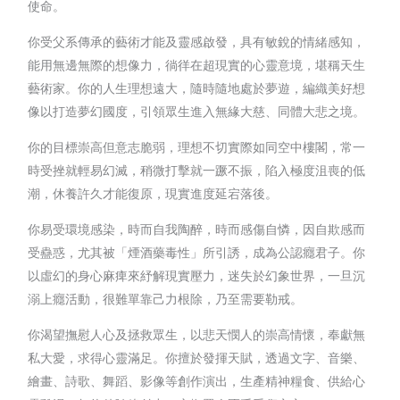
使命。
你受父系傳承的藝術才能及靈感啟發，具有敏銳的情緒感知，
能用無邊無際的想像力，徜徉在超現實的心靈意境，堪稱天生
藝術家。你的人生理想遠大，隨時隨地處於夢遊，編織美好想
像以打造夢幻國度，引領眾生進入無緣大慈、同體大悲之境。
你的目標崇高但意志脆弱，理想不切實際如同空中樓閣，常一
時受挫就輕易幻滅，稍微打擊就一蹶不振，陷入極度沮喪的低
潮，休養許久才能復原，現實進度延宕落後。
你易受環境感染，時而自我陶醉，時而感傷自憐，因自欺感而
受蠱惑，尤其被「煙酒藥毒性」所引誘，成為公認癮君子。你
以虛幻的身心麻痺來紓解現實壓力，迷失於幻象世界，一旦沉
溺上癮活動，很難單靠己力根除，乃至需要勒戒。
你渴望撫慰人心及拯救眾生，以悲天憫人的崇高情懷，奉獻無
私大愛，求得心靈滿足。你擅於發揮天賦，透過文字、音樂、
繪畫、詩歌、舞蹈、影像等創作演出，生產精神糧食、供給心