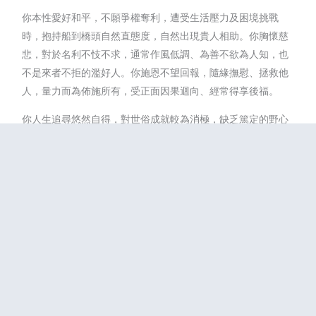
你本性愛好和平，不願爭權奪利，遭受生活壓力及困境挑戰
時，抱持船到橋頭自然直態度，自然出現貴人相助。你胸懷慈
悲，對於名利不忮不求，通常作風低調、為善不欲為人知，也
不是來者不拒的濫好人。你施恩不望回報，隨緣撫慰、拯救他
人，量力而為佈施所有，受正面因果迴向、經常得享後福。
你人生追尋悠然自得，對世俗成就較為消極，缺乏篤定的野心
目標，成日無所事事，隨順因緣閒晃，荒廢不少光陰。你外顯
波希米亞人的形象風格，男的不修邊幅、女的隨性浪漫，通常
嚮往世外桃源，喜歡接觸大自然，對萬物一體的慈悲心，柔情
對待小動物。
你算是寫意派詩人，閒暇空檔隨性書寫，留下詩情畫意的文
字、繪圖、音樂、影像等創作，自娛娛人、自得其樂，顯得自
命風雅。你是業餘藝術愛好者，但不擅利用謀求名利，通常當
成個人興趣，樂和同好分享所學所知。你不喜歡太出風頭，功
力養成緩慢且深厚，一旦累積分量足夠，自然得遇伯樂知音，
給予賞識與表現機會，被視為素人藝術家。