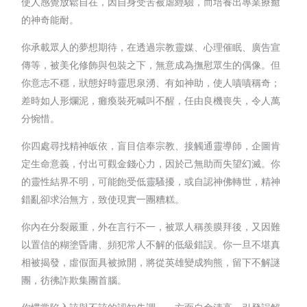
使人感覺放鬆自在，因自身受苦被虐經驗，而培養出專業療癒
的神奇能耐。
你承載眾人的夢想期待，在透過宗教靈媒、心理催眠、廣告宣
傳等，被美化修飾與包裝之下，無意成為撫慰眾生的偶像。但
你意志不穩，狀態好時靈思泉湧、有如神助，使人嘖嘖稱奇；
差時如人形爛泥，癱瘓裝死喊叫不醒，任由良機喪失，令人萬
分惋惜。
你四處尋找精神皈依，盲目信奉宗教、接觸通靈導師，企圖肯
定生命意義，付出可觀金錢心力，因於己無助而失望幻滅。你
的靈性結界不明，可能飽受低靈騷擾，或自認神佛轉世，精神
錯亂卻求治無方，致使現實一團糟糕。
你內在分裂嚴重，外在言行不一，被眾人稱羨膜拜後，又因難
以置信的糊塗昏庸、頻犯常人不解的低級錯誤。你一旦不堪真
相被揭發，虛假面具被掀開，將從英雄變成狗熊，留下不解謎
團，彷彿詐欺集團首腦。