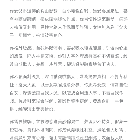
你受父系遺傳的負面影響，自小犧牲自我，飽受委屈壓迫、甚
至被蹧蹋踐踏，養成懦弱膽怯作風。你習慣性逆來順受，病態
人格備受利用，男性常為人作保而受詐騙，女性無奈為「父夫
子」所犧牲，扮演被害角色。
你格外敏感，自我界限薄弱，容易吸收環境能量，引發內心虛
幻想像，陷入神傷哀憐。你對人事的理想極高卻不切實際，經
常自欺欺人，妄想一步登天，卻逃避腳踏實地苦下功夫。
你不願面對現實，深怕被傷或傷人，常為掩飾真相，不打草稿
扯下漫天大謊，以善意欺瞞混淆外界。你思考悲觀，慣常自怨
自艾，深覺應該自我抹滅、以便成全周遭人事，不惜自我作
賤。你常引來誤會誤解，卻懶得聲明辯解，發想企劃一手包
辦，編導演出受害情節。
你需要被騙，常被誘惑進美妙騙局中，夢境都不持久、假象一
碰就碎、真相不堪聞問。你潛意識犧牲利益、滿足他人所需，
常無意引來有心者，藉由電話簡訊或虛擬網路，表面被人哄