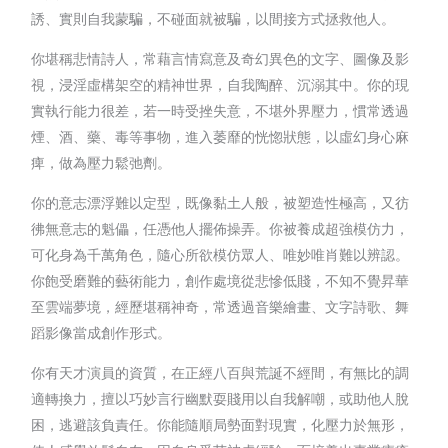
誘、實則自我蒙騙，不碰面就被騙，以間接方式拯救他人。
你堪稱悲情詩人，常藉言情寫意及奇幻異色的文字、圖像及影
視，浸淫虛構架空的精神世界，自我陶醉、沉溺其中。你的現
實執行能力很差，若一時受挫失意，不堪外界壓力，慣常透過
煙、酒、藥、毒等事物，進入萎靡的恍惚狀態，以虛幻身心麻
痺，做為壓力鬆弛劑。
你的意志漂浮難以定型，既像黏土人般，被塑造性極高，又彷
彿無意志的魁儡，任憑他人擺佈操弄。你被養成超強模仿力，
可化身為千萬角色，隨心所欲模仿眾人、唯妙唯肖難以辨認。
你飽受磨難的藝術能力，創作處境從悲慘低賤，不知不覺昇華
至雲端夢境，經歷堪稱神奇，常透過音樂繪畫、文字詩歌、舞
蹈影像當成創作形式。
你有天才演員的資質，在正經八百與荒誕不經間，有無比的調
適轉換力，擅以巧妙言行幽默耍賤用以自我解嘲，或助他人脫
困，逃避該負責任。你能隨順局勢面對現實，化壓力於無形，