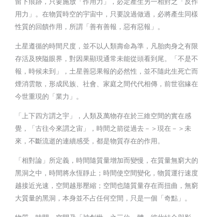
留下痕跡，只要施放「作用力」，必定產生另一相對之「反作
用力」。在物質時空的宇宙中，只要說過做過，必將產生同樣
性質的回饋作用，所謂「善有善報，惡有惡報」。
土星遵循的時間尺度，並不以人類壽命為準，凡胎肉身之有限
存活及狹隘眼界，對因果顯現通常未能從頭看到尾。「不是不
報，時候未到」，土星善惡果報的必然性，並不隨此生死亡而
煙消雲散，形成民族、社會、家庭之間代代相傳，前世宿緣在
今世重現的「業力」。
「上下四方謂之宇」，人類及萬物存在於三維空間的實在感
覺，「古往今來謂之宙」，時間之箭從過去－＞現在－＞未
來，不斷流逝的連續感受，都是物質存在的作用。
「相對論」所定義，時間隨質量增加而變慢，在質量無窮大的
黑洞之中，時間將永恆靜止；時間使空間變化，物質運行速度
越接近光速，空間越形壓縮；空間也隨質量存在而扭曲，無窮
大質量的黑洞，本身並不占任何空間，只是一個「奇點」。