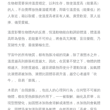
生物都需要保持溫度穩定、以利生存，致使溫度高（能量高）
的人，不自覺釋放熱量溫暖周遭，而吸引溫度低（能量低）的
人靠近，藉以取暖，使溫度高者富有人氣、廣受歡迎、眾人追
捧、備受愛戴。
溫度影響生物體內的反應，恆溫動物能自動調節體溫，體溫過
高即為發熱，若能量不可抑止，將會高亢興奮、盲目樂觀、乃
至賭性大發、最後樂極生悲。
宇宙中的所有物質，都有熱脹冷縮的現象，除了液態水之外，
溫度越高則膨脹程度越大。因此，在質量不變之下，物體的體
積越大、則密度越低，越容易吸熱而使分子運動加速，如氣體
比液體易被加熱、液體比固體容易升溫，越空心者越常「吹
牛」、容易「膨風」。
木星的「自我膨脹」，包括人的心理與行為，任何堅不可摧的
物體，都在受熱膨脹的作用下，一一被裂解、融化及昇華，出
現型態變化，如固態冰加熱會溶解成液態水，水加熱則會氣體
化，固體迅速加溫則昇華為氣體，自然而然往「高處」竄升。