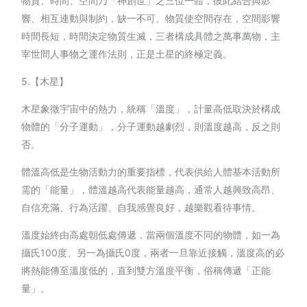
物質、時間、空間乃「神創世」之三位一體，彼此結合與影
響、相互連動與制約，缺一不可。物質使空間存在，空間影響
時間長短，時間決定物質生滅，三者構成具體之萬事萬物，主
宰世間人事物之運作法則，正是土星的終極定義。
5.【木星】
木星象徵宇宙中的熱力，統稱「溫度」，計量高低取決於構成
物體的「分子運動」，分子運動越劇烈，則溫度越高，反之則
否。
體溫高低是生物活動力的重要指標，代表供給人體基本活動所
需的「能量」，體溫越高代表能量越高，通常人越興致高昂、
自信充滿、行為活躍、自我感覺良好，越樂觀看待事情。
溫度始終由高處朝低處傳遞，當兩個溫度不同的物體，如一為
攝氏100度、另一為攝氏0度，兩者一旦靠近接觸，溫度高的必
將熱能傳至溫度低的，直到雙方溫度平衡，俗稱傳遞「正能
量」。