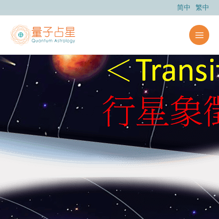
跳
简中
繁中
至
主
要
內
容