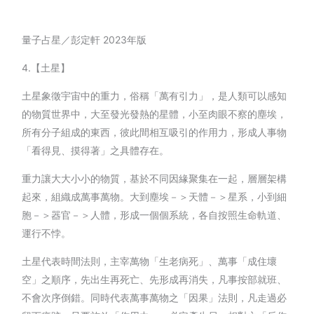
量子占星／彭定軒 2023年版
4.【土星】
土星象徵宇宙中的重力，俗稱「萬有引力」，是人類可以感知
的物質世界中，大至發光發熱的星體，小至肉眼不察的塵埃，
所有分子組成的東西，彼此間相互吸引的作用力，形成人事物
「看得見、摸得著」之具體存在。
重力讓大大小小的物質，基於不同因緣聚集在一起，層層架構
起來，組織成萬事萬物。大到塵埃－＞天體－＞星系，小到細
胞－＞器官－＞人體，形成一個個系統，各自按照生命軌道、
運行不悖。
土星代表時間法則，主宰萬物「生老病死」、萬事「成住壞
空」之順序，先出生再死亡、先形成再消失，凡事按部就班、
不會次序倒錯。同時代表萬事萬物之「因果」法則，凡走過必