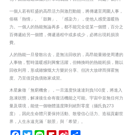
一個人若有旺盛的高昂活力與激烈動能，將傳遞至周圍人事，
俗稱「熱情」、「鼓舞」、「感染力」，使他人感受溫暖熱
力。一個人的熱能無論再多，都不能完全從某一個體，百分之
百傳遞給另一個體，傳遞過程中或多或少，必將出現耗損浪
費。
人的熱能一旦發散出去，是無法回收的，高昂能量雖使周遭的
人事物，暫時溫暖感到興奮活躍，但轉換時的熱能耗損，難以
回收利用，形成雖慷慨大方樂於分享、但誇大放肆而揮霍無
度、乃至借貸負債敗家成習。
木星象徵「無窮機會」，一旦溫度快速達到負100度，將進入
急凍狀態，解凍後生命有復活機能之可能。宇宙中並無任何力
量及環境，能使一個物體溫度降到絕對零度（攝氏負273
度），因此生命體只要保持活動、散發信心活力、造福貢獻世
界，人生永遠充滿「願景」與「希望」。
Facebook
Twitter
Line
Flipboard
Sina
分