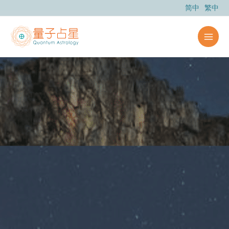
跳
简中
繁中
至
主
要
內
容