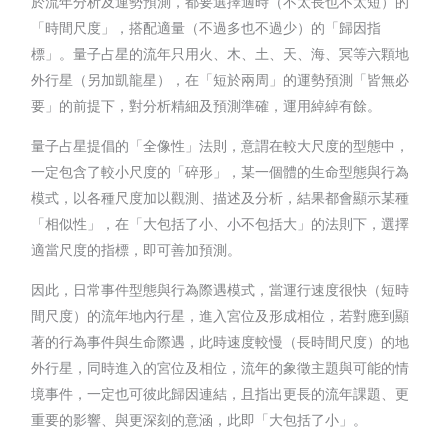
於流年分析及運勢預測，都要選擇適時（不太長也不太短）的
「時間尺度」，搭配適量（不過多也不過少）的「歸因指
標」。量子占星的流年只用火、木、土、天、海、冥等六顆地
外行星（另加凱龍星），在「短於兩周」的運勢預測「皆無必
要」的前提下，對分析精細及預測準確，運用綽綽有餘。
量子占星提倡的「全像性」法則，意謂在較大尺度的型態中，
一定包含了較小尺度的「碎形」，某一個體的生命型態與行為
模式，以各種尺度加以觀測、描述及分析，結果都會顯示某種
「相似性」，在「大包括了小、小不包括大」的法則下，選擇
適當尺度的指標，即可善加預測。
因此，日常事件型態與行為際遇模式，當運行速度很快（短時
間尺度）的流年地內行星，進入宮位及形成相位，若對應到顯
著的行為事件與生命際遇，此時速度較慢（長時間尺度）的地
外行星，同時進入的宮位及相位，流年的象徵主題與可能的情
境事件，一定也可彼此歸因連結，且指出更長的流年課題、更
重要的影響、與更深刻的意涵，此即「大包括了小」。