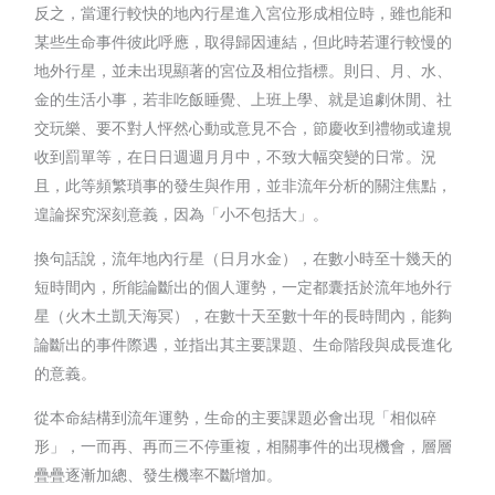
反之，當運行較快的地內行星進入宮位形成相位時，雖也能和
某些生命事件彼此呼應，取得歸因連結，但此時若運行較慢的
地外行星，並未出現顯著的宮位及相位指標。則日、月、水、
金的生活小事，若非吃飯睡覺、上班上學、就是追劇休閒、社
交玩樂、要不對人怦然心動或意見不合，節慶收到禮物或違規
收到罰單等，在日日週週月月中，不致大幅突變的日常。況
且，此等頻繁瑣事的發生與作用，並非流年分析的關注焦點，
遑論探究深刻意義，因為「小不包括大」。
換句話說，流年地內行星（日月水金），在數小時至十幾天的
短時間內，所能論斷出的個人運勢，一定都囊括於流年地外行
星（火木土凱天海冥），在數十天至數十年的長時間內，能夠
論斷出的事件際遇，並指出其主要課題、生命階段與成長進化
的意義。
從本命結構到流年運勢，生命的主要課題必會出現「相似碎
形」，一而再、再而三不停重複，相關事件的出現機會，層層
疊疊逐漸加總、發生機率不斷增加。