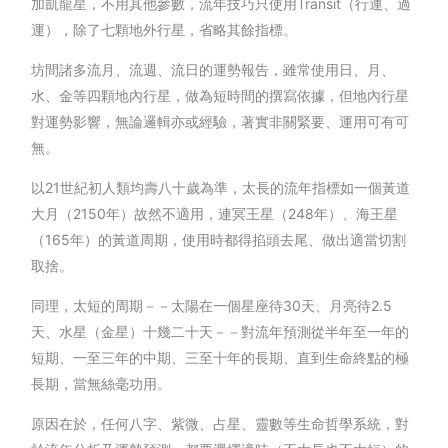
加凱龍星，不用其他參數，流年技巧只使用Transit（行運、過
運），除了七顆地外行星，省略其餘指標。
坊間諸多流月、流週、流日的運勢報告，雖常使用日、月、
水、金等四顆地內行星，做為短時間的撰寫依據，但地內行星
對運勢影響，無論邏輯亦或經驗，著實非關緊要、運用可有可
無。
以21世紀初人類均壽八十歲為準，太長的流年指標如一個黃道
大月（2150年）故然不適用，連冥王星（248年）、海王星
（165年）的黃道周期，使用時都得掐頭去尾、做出適當切割
取捨。
同理，太短的周期－－太陽在一個星座待30天、月亮待2.5
天、水星（金星）十幾二十天－－對流年預測從半年至一年的
短期、一至三年的中期、三至十年的長期、直到生命終點的極
長期，當無絲毫功用。
原因在於，任何八字、紫微、占星、靈數等生命哲學系統，對