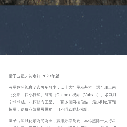
量子占星／彭定軒 2023年版
占星盤的觀察要素可多可少，以十大行星為基本，還可加上南
北交點、四小行星、凱龍（Chiron）祝融（Vulcan）、紫氣月
孛莉莉絲、八顆超海王星、一百多個阿拉伯點、最多到數百顆
恆星，使得命盤星羅棋布、目不暇給眼花撩亂。
量子占星以化繁為簡為重，實用效率為要。本命盤除十大行星