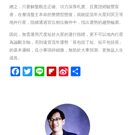
總之，只要解盤觀念正確、功力深厚札實、且實證經驗豐富
者，在釐清盤主本命的整體型態後，就能從流年火星到冥王等
地外行星，陸續通過宮位相位條件中，找出運勢的趨勢輪廓。
因此，無需運用尺度短於火星的運行指標，更不可以地內行星
為論斷主軸，否則違背流年運勢「長包括了短、短不包括長」
的基本邏輯，且小事瑣碎細微，無助於大事預測、更無益人生
成長。
Facebook
Twitter
Line
Flipboard
Sina
分
Weibo
享