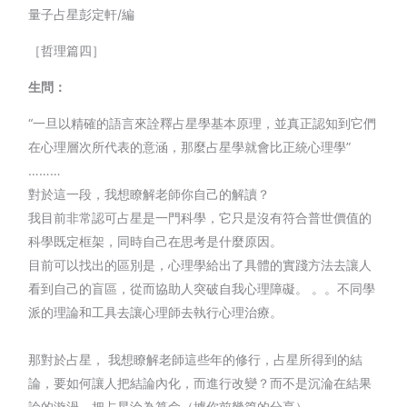
量子占星彭定軒/編
［哲理篇四］
生問：
“一旦以精確的語言來詮釋占星學基本原理，並真正認知到它們
在心理層次所代表的意涵，那麼占星學就會比正統心理學”
………
對於這一段，我想瞭解老師你自己的解讀？
我目前非常認可占星是一門科學，它只是沒有符合普世價值的
科學既定框架，同時自己在思考是什麼原因。
目前可以找出的區別是，心理學給出了具體的實踐方法去讓人
看到自己的盲區，從而協助人突破自我心理障礙。 。。不同學
派的理論和工具去讓心理師去執行心理治療。
那對於占星， 我想瞭解老師這些年的修行，占星所得到的結
論，要如何讓人把結論內化，而進行改變？而不是沉淪在結果
論的漩渦，把占星淪為算命（據你前幾篇的分享）。