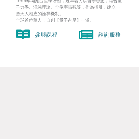
1999年開始占星學研習，近年著力以哲學思想，結合量
子力學、混沌理論、全像宇宙觀等，作為指引，建立一
套天人相應的詮釋機制。
全球首位華人，自創【量子占星】一派。
參與課程
諮詢服務