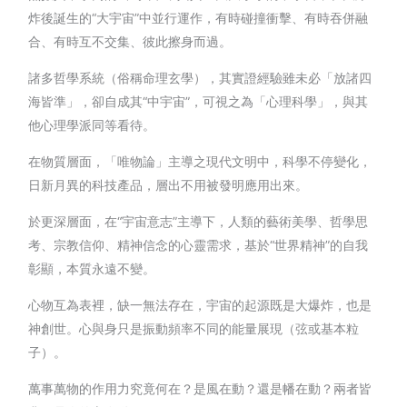
炸後誕生的“大宇宙”中並行運作，有時碰撞衝擊、有時吞併融
合、有時互不交集、彼此擦身而過。
諸多哲學系統（俗稱命理玄學），其實證經驗雖未必「放諸四
海皆準」，卻自成其“中宇宙”，可視之為「心理科學」，與其
他心理學派同等看待。
在物質層面，「唯物論」主導之現代文明中，科學不停變化，
日新月異的科技產品，層出不用被發明應用出來。
於更深層面，在“宇宙意志”主導下，人類的藝術美學、哲學思
考、宗教信仰、精神信念的心靈需求，基於“世界精神”的自我
彰顯，本質永遠不變。
心物互為表裡，缺一無法存在，宇宙的起源既是大爆炸，也是
神創世。心與身只是振動頻率不同的能量展現（弦或基本粒
子）。
萬事萬物的作用力究竟何在？是風在動？還是幡在動？兩者皆