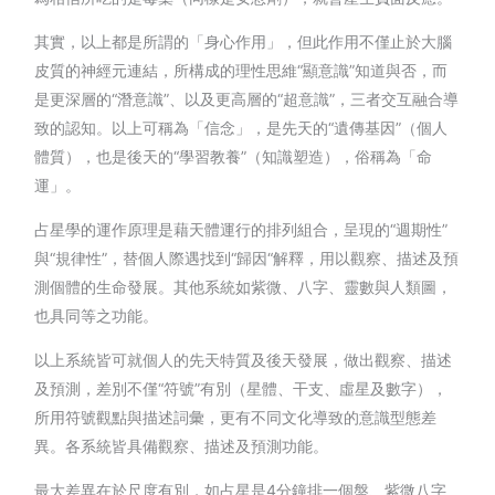
其實，以上都是所謂的「身心作用」，但此作用不僅止於大腦
皮質的神經元連結，所構成的理性思維“顯意識”知道與否，而
是更深層的“潛意識”、以及更高層的“超意識”，三者交互融合導
致的認知。以上可稱為「信念」，是先天的“遺傳基因”（個人
體質），也是後天的“學習教養”（知識塑造），俗稱為「命
運」。
占星學的運作原理是藉天體運行的排列組合，呈現的“週期性”
與“規律性”，替個人際遇找到“歸因“解釋，用以觀察、描述及預
測個體的生命發展。其他系統如紫微、八字、靈數與人類圖，
也具同等之功能。
以上系統皆可就個人的先天特質及後天發展，做出觀察、描述
及預測，差別不僅“符號”有別（星體、干支、虛星及數字），
所用符號觀點與描述詞彙，更有不同文化導致的意識型態差
異。各系統皆具備觀察、描述及預測功能。
最大差異在於尺度有別，如占星是4分鐘排一個盤、紫微八字