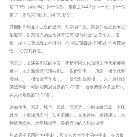
是120分（兩小時）排一個盤、靈數是1440分（一天）排一個
數字，各有其“適用性”與“實用性”。
其機制作用並非占星的星體、八字的干支、紫微的虛星及阿拉
伯數字，對某個人的生命具有任何“物理可測”之作用力。但
是，如同心智思維之不可測，不能以“儀器測不到”及“不可覆做
性”，否定其存在。
簡言之，上述各系統的本質，皆是不同文化知識與時代精神演
進中，由人類集體意識共創之「生命哲學」。所謂「相信就會
看到」、「相信就有作用」、「信念創造實相」。人一旦相信
某些事物，就開始擴展自身的“小宇宙”，發展擴張為多重形式
與大小規模的“中宇宙”。
諸如伴侶、家庭、城市、民族、國家等，小到血緣宗族、大樓
社區，中至知識思想（如本群組）、文化習俗、道德律法，大
到膚色國族、洲際地域等，各有異同的人類集合體。
無數異中求同的“中宇宙”，與其它大大小小的中宇宙，在大爆