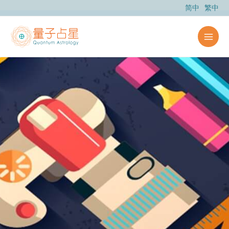
跳
简中
繁中
至
主
要
內
容