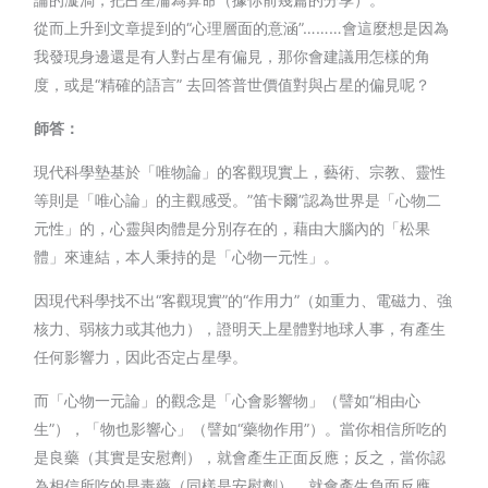
從而上升到文章提到的“心理層面的意涵”………會這麼想是因為
我發現身邊還是有人對占星有偏見，那你會建議用怎樣的角
度，或是“精確的語言” 去回答普世價值對與占星的偏見呢？
師答：
現代科學墊基於「唯物論」的客觀現實上，藝術、宗教、靈性
等則是「唯心論」的主觀感受。”笛卡爾”認為世界是「心物二
元性」的，心靈與肉體是分別存在的，藉由大腦內的「松果
體」來連結，本人秉持的是「心物一元性」。
因現代科學找不出“客觀現實”的“作用力”（如重力、電磁力、強
核力、弱核力或其他力），證明天上星體對地球人事，有產生
任何影響力，因此否定占星學。
而「心物一元論」的觀念是「心會影響物」（譬如“相由心
生”），「物也影響心」（譬如“藥物作用”）。當你相信所吃的
是良藥（其實是安慰劑），就會產生正面反應；反之，當你認
為相信所吃的是毒藥（同樣是安慰劑），就會產生負面反應。